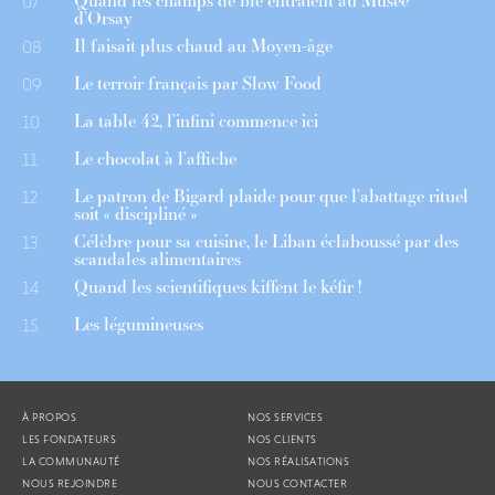
Quand les champs de blé entraient au Musée
07
d’Orsay
Il faisait plus chaud au Moyen-âge
08
Le terroir français par Slow Food
09
La table 42, l’infini commence ici
10
Le chocolat à l’affiche
11
Le patron de Bigard plaide pour que l’abattage rituel
12
soit « discipliné »
Célèbre pour sa cuisine, le Liban éclaboussé par des
13
scandales alimentaires
Quand les scientifiques kiffent le kéfir !
14
Les légumineuses
15
À PROPOS
NOS SERVICES
LES FONDATEURS
NOS CLIENTS
LA COMMUNAUTÉ
NOS RÉALISATIONS
NOUS REJOINDRE
NOUS CONTACTER