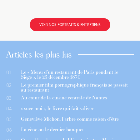
VOIR NOS PORTRAITS & ENTRETIENS
Articles les plus lus
Le « Menu d’un restaurant de Paris pendant le
01
Siège », le 25 décembre 1870
Le premier film pornographique français se passait
02
au restaurant
Au cœur de la cuisine centrale de Nantes
03
« suce moi », le livre qui fait saliver
04
Geneviève Michon, l’arbre comme raison d’être
05
La cène ou le dernier banquet
06