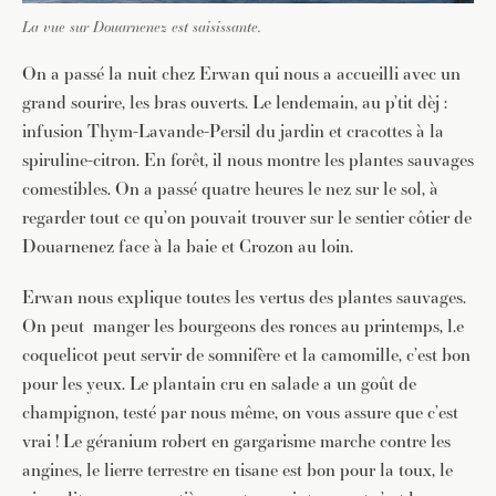
La vue sur Douarnenez est saisissante.
On a passé la nuit chez Erwan qui nous a accueilli avec un
grand sourire, les bras ouverts. Le lendemain, au p’tit dèj :
infusion Thym-Lavande-Persil du jardin et cracottes à la
spiruline-citron. En forêt, il nous montre les plantes sauvages
comestibles. On a passé quatre heures le nez sur le sol, à
regarder tout ce qu’on pouvait trouver sur le sentier côtier de
Douarnenez face à la baie et Crozon au loin.
Erwan nous explique toutes les vertus des plantes sauvages.
On peut manger les bourgeons des ronces au printemps, l.e
coquelicot peut servir de somnifère et la camomille, c’est bon
pour les yeux. Le plantain cru en salade a un goût de
champignon, testé par nous même, on vous assure que c’est
vrai ! Le géranium robert en gargarisme marche contre les
angines, le lierre terrestre en tisane est bon pour la toux, le