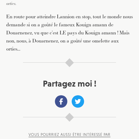
orties.
En route pour atteindre Lannion en stop, tout le monde nous
demande si on a goûté le fameux Kouign amann de
Douarnenez, vu que c’est LE pays du Kouign amann ! Mais
non, nous, à Douarnenez, on a goûté une omelette aux
orties…
Partagez moi !
JE M'INSCRIS À LA NEWSLETTER
Pour recevoir toutes les deux semaines notre lettre
d’info avec une sélection d’articles …
VOUS POURRIEZ AUSSI ÊTRE INTÉRESSÉ PAR