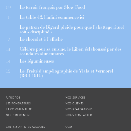
Le terroir français par Slow Food
09
La table 42, l’infini commence ici
10
Le patron de Bigard plaide pour que l’abattage rituel
11
soit « discipliné »
Le chocolat à l’affiche
12
Célèbre pour sa cuisine, le Liban éclaboussé par des
13
scandales alimentaires
Les légumineuses
14
Le Traité d’ampélographie de Viala et Vermorel
15
(1901-1910)
À PROPOS
NOS SERVICES
LES FONDATEURS
NOS CLIENTS
LA COMMUNAUTÉ
NOS RÉALISATIONS
NOUS REJOINDRE
NOUS CONTACTER
CHEFS & ARTISTES ASSOCIÉS
CGU