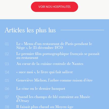
VOIR NOS HOSPITALITÉS
Articles les plus lus
Le « Menu d’un restaurant de Paris pendant le
01
Siège », le 25 décembre 1870
Le premier film pornographique français se passait
02
au restaurant
Au cœur de la cuisine centrale de Nantes
03
« suce moi », le livre qui fait saliver
04
Geneviève Michon, l’arbre comme raison d’être
05
La cène ou le dernier banquet
06
Quand les champs de blé entraient au Musée
07
d’Orsay
Il faisait plus chaud au Moyen-âge
08