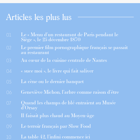
Articles les plus lus
Le « Menu d’un restaurant de Paris pendant le
01
Siège », le 25 décembre 1870
Le premier film pornographique français se passait
02
au restaurant
Au cœur de la cuisine centrale de Nantes
03
« suce moi », le livre qui fait saliver
04
La cène ou le dernier banquet
05
Geneviève Michon, l’arbre comme raison d’être
06
Quand les champs de blé entraient au Musée
07
d’Orsay
Il faisait plus chaud au Moyen-âge
08
Le terroir français par Slow Food
09
La table 42, l’infini commence ici
10