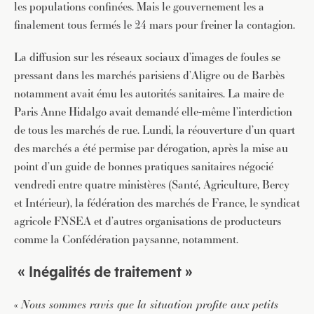
les populations confinées. Mais le gouvernement les a
finalement tous fermés le 24 mars pour freiner la contagion.
La diffusion sur les réseaux sociaux d’images de foules se
pressant dans les marchés parisiens d’Aligre ou de Barbès
notamment avait ému les autorités sanitaires. La maire de
Paris Anne Hidalgo avait demandé elle-même l’interdiction
de tous les marchés de rue. Lundi, la réouverture d’un quart
des marchés a été permise par dérogation, après la mise au
point d’un guide de bonnes pratiques sanitaires négocié
vendredi entre quatre ministères (Santé, Agriculture, Bercy
et Intérieur), la fédération des marchés de France, le syndicat
agricole FNSEA et d’autres organisations de producteurs
comme la Confédération paysanne, notamment.
« Inégalités de traitement »
«
Nous sommes ravis que la situation profite aux petits