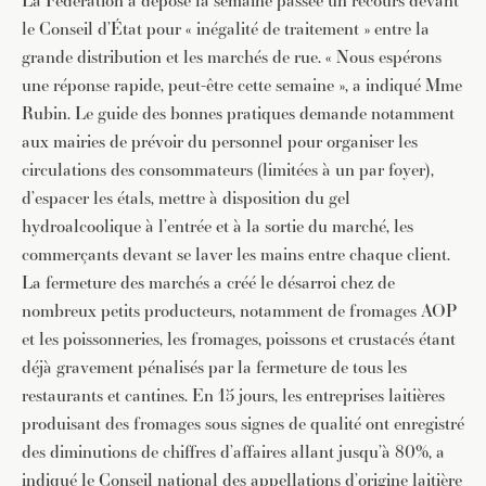
La Fédération a déposé la semaine passée un recours devant
le Conseil d’État pour « inégalité de traitement » entre la
grande distribution et les marchés de rue. « Nous espérons
une réponse rapide, peut-être cette semaine », a indiqué Mme
Rubin. Le guide des bonnes pratiques demande notamment
aux mairies de prévoir du personnel pour organiser les
circulations des consommateurs (limitées à un par foyer),
d’espacer les étals, mettre à disposition du gel
hydroalcoolique à l’entrée et à la sortie du marché, les
commerçants devant se laver les mains entre chaque client.
La fermeture des marchés a créé le désarroi chez de
nombreux petits producteurs, notamment de fromages AOP
et les poissonneries, les fromages, poissons et crustacés étant
déjà gravement pénalisés par la fermeture de tous les
restaurants et cantines. En 15 jours, les entreprises laitières
produisant des fromages sous signes de qualité ont enregistré
des diminutions de chiffres d’affaires allant jusqu’à 80%, a
indiqué le Conseil national des appellations d’origine laitière