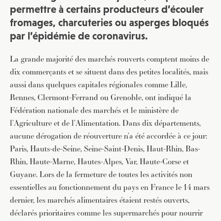
permettre à certains producteurs d’écouler
fromages, charcuteries ou asperges bloqués
par l’épidémie de coronavirus.
La grande majorité des marchés rouverts comptent moins de
dix commerçants et se situent dans des petites localités, mais
aussi dans quelques capitales régionales comme Lille,
Rennes, Clermont-Ferrand ou Grenoble, ont indiqué la
Fédération nationale des marchés et le ministère de
l’Agriculture et de l’Alimentation. Dans dix départements,
aucune dérogation de réouverture n’a été accordée à ce jour:
Paris, Hauts-de-Seine, Seine-Saint-Denis, Haut-Rhin, Bas-
Rhin, Haute-Marne, Hautes-Alpes, Var, Haute-Corse et
Guyane. Lors de la fermeture de toutes les activités non
essentielles au fonctionnement du pays en France le 14 mars
dernier, les marchés alimentaires étaient restés ouverts,
déclarés prioritaires comme les supermarchés pour nourrir