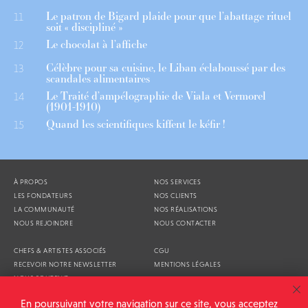
Le patron de Bigard plaide pour que l’abattage rituel
11
soit « discipliné »
Le chocolat à l’affiche
12
Célèbre pour sa cuisine, le Liban éclaboussé par des
13
scandales alimentaires
Le Traité d’ampélographie de Viala et Vermorel
14
(1901-1910)
Quand les scientifiques kiffent le kéfir !
15
À PROPOS
NOS SERVICES
LES FONDATEURS
NOS CLIENTS
LA COMMUNAUTÉ
NOS RÉALISATIONS
NOUS REJOINDRE
NOUS CONTACTER
CHEFS & ARTISTES ASSOCIÉS
CGU
RECEVOIR NOTRE NEWSLETTER
MENTIONS LÉGALES
NOUS SOUTENIR
AGENDA
En poursuivant votre navigation sur ce site, vous acceptez