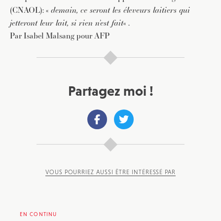
(CNAOL): «
demain, ce seront les éleveurs laitiers qui
JE M'INSCRIS À LA NEWSLETTER
jetteront leur lait, si rien n’est fait
« .
Pour recevoir toutes les deux semaines notre lettre
Par Isabel Malsang pour AFP
d’info avec une sélection d’articles …
Partagez moi !
VOUS POURRIEZ AUSSI ÊTRE INTÉRESSÉ PAR
EN CONTINU