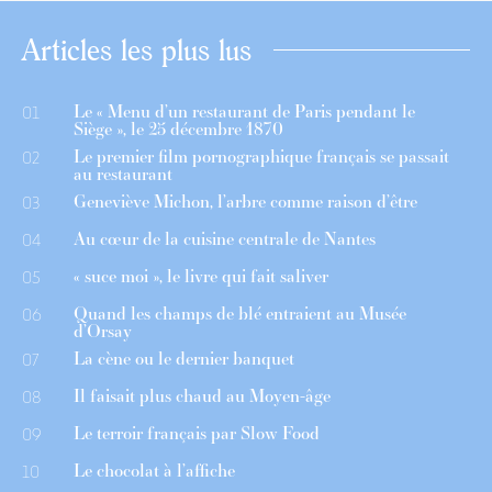
Articles les plus lus
Le « Menu d’un restaurant de Paris pendant le
01
Siège », le 25 décembre 1870
Le premier film pornographique français se passait
02
au restaurant
Geneviève Michon, l’arbre comme raison d’être
03
Au cœur de la cuisine centrale de Nantes
04
« suce moi », le livre qui fait saliver
05
Quand les champs de blé entraient au Musée
06
d’Orsay
La cène ou le dernier banquet
07
Il faisait plus chaud au Moyen-âge
08
Le terroir français par Slow Food
09
Le chocolat à l’affiche
10