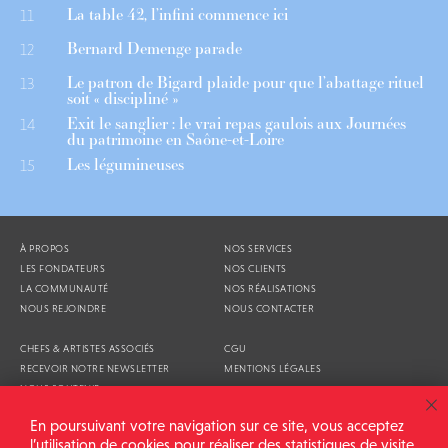
La table 42, l’infini commence ici
11
Bernard Demenge parade
12
Le patron de Bigard plaide pour que l’abattage rituel
13
soit « discipliné »
Exit le sanglier : le vrai repas gaulois aux Journées
14
du patrimoine en Saône-et-Loire
Les légumineuses
15
À PROPOS
NOS SERVICES
LES FONDATEURS
NOS CLIENTS
LA COMMUNAUTÉ
NOS RÉALISATIONS
NOUS REJOINDRE
NOUS CONTACTER
CHEFS & ARTISTES ASSOCIÉS
CGU
RECEVOIR NOTRE NEWSLETTER
MENTIONS LÉGALES
NOUS SOUTENIR
AGENDA
En poursuivant votre navigation sur ce site, vous acceptez
l’utilisation de cookies pour réaliser des statistiques de visite.