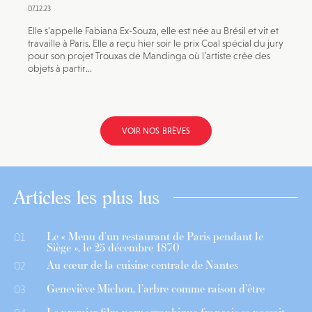
07.12.23
Elle s’appelle Fabiana Ex-Souza, elle est née au Brésil et vit et
travaille à Paris. Elle a reçu hier soir le prix Coal spécial du jury
pour son projet Trouxas de Mandinga où l’artiste crée des
objets à partir...
VOIR NOS BRÈVES
Articles les plus lus
Le « Menu d’un restaurant de Paris pendant le
01
Siège », le 25 décembre 1870
Au cœur de la cuisine centrale de Nantes
02
Geneviève Michon, l’arbre comme raison d’être
03