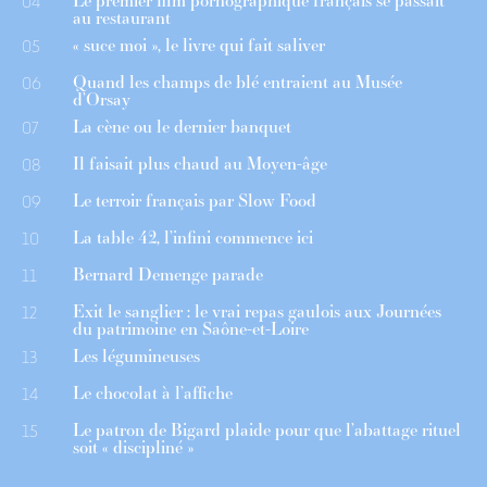
Le premier film pornographique français se passait
04
au restaurant
« suce moi », le livre qui fait saliver
05
Quand les champs de blé entraient au Musée
06
d’Orsay
La cène ou le dernier banquet
07
Il faisait plus chaud au Moyen-âge
08
Le terroir français par Slow Food
09
La table 42, l’infini commence ici
10
Bernard Demenge parade
11
Exit le sanglier : le vrai repas gaulois aux Journées
12
du patrimoine en Saône-et-Loire
Les légumineuses
13
Le chocolat à l’affiche
14
Le patron de Bigard plaide pour que l’abattage rituel
15
soit « discipliné »