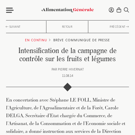
SUIVANT
RETOUR
PRÉCÉDENT
EN CONTINU
BRÈVE
COMMUNIQUÉ DE PRESSE
Intensification de la campagne de
contrôle sur les fruits et légumes
PAR
PIERRE HIVERNAT
11.08.14
En concertation avec Stéphane LE FOLL, Ministre de
l’Agriculture, de l’Agroalimentaire et de la Forêt, Carole
DELGA, Secrétaire d’Etat chargée du Commerce, de
l’Artisanat, de la Consommation et de l’Economie sociale et
solidaire, a donné instruction aux services de la Direction