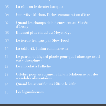
La cène ou le dernier banquet
05
Geneviève Michon, l’arbre comme raison d’être
06
Quand les champs de blé entraient au Musée
07
d’Orsay
Il faisait plus chaud au Moyen-âge
08
Le terroir français par Slow Food
09
La table 42, l’infini commence ici
10
Le patron de Bigard plaide pour que l’abattage rituel
11
soit « discipliné »
Le chocolat à l’affiche
12
Célèbre pour sa cuisine, le Liban éclaboussé par des
13
scandales alimentaires
Quand les scientifiques kiffent le kéfir !
14
Les légumineuses
15