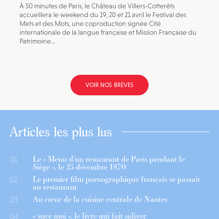
À 50 minutes de Paris, le Château de Villers-Cotterêts
accueillera le weekend du 19, 20 et 21 avril le Festival des
Mets et des Mots, une coproduction signée Cité
internationale de la langue française et Mission Française du
Patrimoine...
VOIR NOS BRÈVES
Articles les plus lus
Le « Menu d’un restaurant de Paris pendant le
01
Siège », le 25 décembre 1870
Le premier film pornographique français se passait
02
au restaurant
Au cœur de la cuisine centrale de Nantes
03
« suce moi », le livre qui fait saliver
04