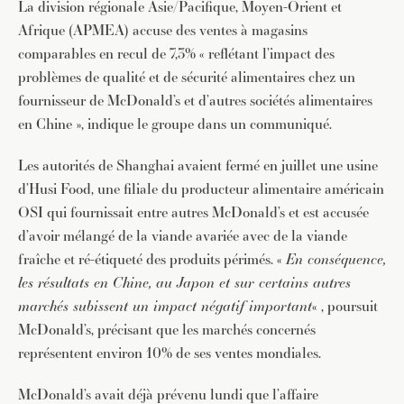
La division régionale Asie/Pacifique, Moyen-Orient et
Afrique (APMEA) accuse des ventes à magasins
comparables en recul de 7,3% « reflétant l’impact des
problèmes de qualité et de sécurité alimentaires chez un
fournisseur de McDonald’s et d’autres sociétés alimentaires
en Chine », indique le groupe dans un communiqué.
Les autorités de Shanghai avaient fermé en juillet une usine
d’Husi Food, une filiale du producteur alimentaire américain
OSI qui fournissait entre autres McDonald’s et est accusée
d’avoir mélangé de la viande avariée avec de la viande
fraîche et ré-étiqueté des produits périmés. «
En conséquence,
les résultats en Chine, au Japon et sur certains autres
marchés subissent un impact négatif important
« , poursuit
McDonald’s, précisant que les marchés concernés
représentent environ 10% de ses ventes mondiales.
McDonald’s avait déjà prévenu lundi que l’affaire