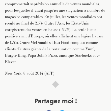
compromettait saprévision annuelle de ventes mondiales,
pour lesquelles il visait jusqu’ici une stagnation à nombre de
magasins comparables. En juillet, les ventes mondiales ont
reculé au final de 2,5%. Outre l’Asie, les Etats-Unis
enregistrent des ventes en baisse (-3,2%). La seule lueur
positive vient d’Europe, où elles affichent une légère hausse
de 0,5%. Outre McDonald’s, Husi Food comptait comme
clients d’autres géants de la restauration comme Yum!,
Burger King, Papa John’s Pizza, ainsi que Starbucks et 7-
Eleven.
New York, 8 août 2014 (AFP)
Partagez moi !