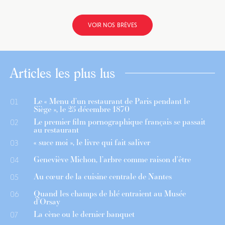
VOIR NOS BRÈVES
Articles les plus lus
Le « Menu d’un restaurant de Paris pendant le
01
Siège », le 25 décembre 1870
Le premier film pornographique français se passait
02
au restaurant
« suce moi », le livre qui fait saliver
03
Geneviève Michon, l’arbre comme raison d’être
04
Au cœur de la cuisine centrale de Nantes
05
Quand les champs de blé entraient au Musée
06
d’Orsay
La cène ou le dernier banquet
07