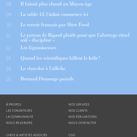
Il faisait plus chaud au Moyen-âge
08
La table 42, l’infini commence ici
09
Le terroir français par Slow Food
10
Le patron de Bigard plaide pour que l’abattage rituel
11
soit « discipliné »
Les légumineuses
12
Quand les scientifiques kiffent le kéfir !
13
Le chocolat à l’affiche
14
Bernard Demenge parade
15
À PROPOS
NOS SERVICES
LES FONDATEURS
NOS CLIENTS
LA COMMUNAUTÉ
NOS RÉALISATIONS
NOUS REJOINDRE
NOUS CONTACTER
CHEFS & ARTISTES ASSOCIÉS
CGU