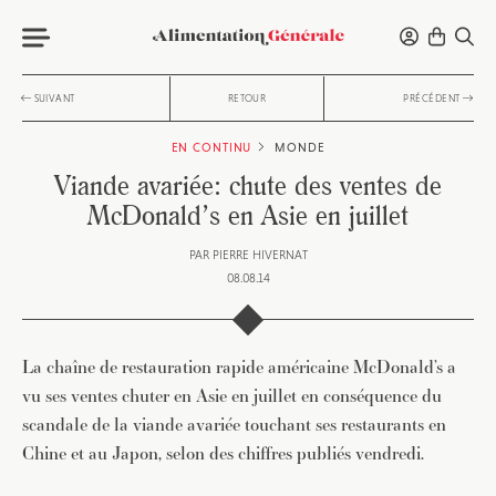
SUIVANT
RETOUR
PRÉCÉDENT
EN CONTINU
MONDE
Viande avariée: chute des ventes de
McDonald’s en Asie en juillet
PAR
PIERRE HIVERNAT
08.08.14
La chaîne de restauration rapide américaine McDonald’s a
vu ses ventes chuter en Asie en juillet en conséquence du
scandale de la viande avariée touchant ses restaurants en
Chine et au Japon, selon des chiffres publiés vendredi.