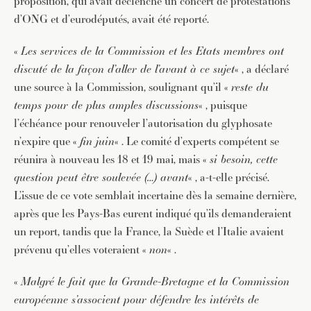
proposition, qui avait déclenché un concert de protestations
d’ONG et d’eurodéputés, avait été reporté.
«
Les services de la Commission et les Etats membres ont
discuté de la façon d’aller de l’avant à ce sujet
« , a déclaré
une source à la Commission, soulignant qu’il «
reste du
temps pour de plus amples discussions
« , puisque
l’échéance pour renouveler l’autorisation du glyphosate
n’expire que «
fin juin
« . Le comité d’experts compétent se
réunira à nouveau les 18 et 19 mai, mais «
si besoin, cette
question peut être soulevée (…) avant
« , a-t-elle précisé.
L’issue de ce vote semblait incertaine dès la semaine dernière,
après que les Pays-Bas eurent indiqué qu’ils demanderaient
un report, tandis que la France, la Suède et l’Italie avaient
prévenu qu’elles voteraient «
non
« .
«
Malgré le fait que la Grande-Bretagne et la Commission
européenne s’associent pour défendre les intérêts de