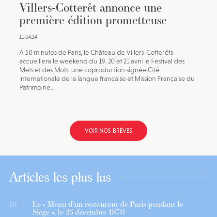
Villers-Cotterêt annonce une
première édition prometteuse
11.04.24
À 50 minutes de Paris, le Château de Villers-Cotterêts
accueillera le weekend du 19, 20 et 21 avril le Festival des
Mets et des Mots, une coproduction signée Cité
internationale de la langue française et Mission Française du
Patrimoine...
VOIR NOS BRÈVES
Articles les plus lus
Le « Menu d’un restaurant de Paris pendant le
01
Siège », le 25 décembre 1870