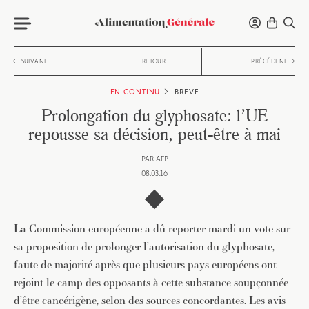
SUIVANT
RETOUR
PRÉCÉDENT
EN CONTINU
BRÈVE
Prolongation du glyphosate: l’UE
repousse sa décision, peut-être à mai
PAR
AFP
08.03.16
La Commission européenne a dû reporter mardi un vote sur
sa proposition de prolonger l’autorisation du glyphosate,
faute de majorité après que plusieurs pays européens ont
rejoint le camp des opposants à cette substance soupçonnée
d’être cancérigène, selon des sources concordantes. Les avis