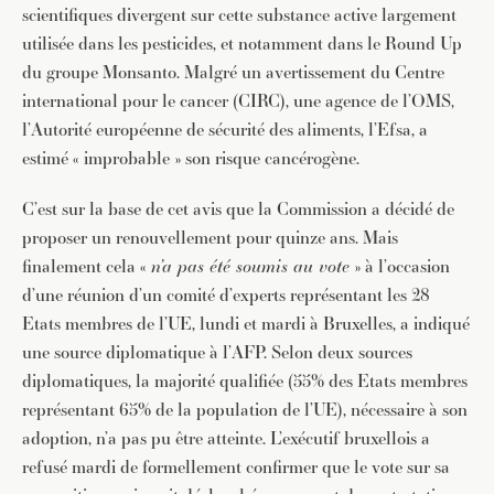
scientifiques divergent sur cette substance active largement
utilisée dans les pesticides, et notamment dans le Round Up
du groupe Monsanto. Malgré un avertissement du Centre
international pour le cancer (CIRC), une agence de l’OMS,
l’Autorité européenne de sécurité des aliments, l’Efsa, a
estimé « improbable » son risque cancérogène.
C’est sur la base de cet avis que la Commission a décidé de
proposer un renouvellement pour quinze ans. Mais
finalement cela «
n’a pas été soumis au vote
» à l’occasion
d’une réunion d’un comité d’experts représentant les 28
Etats membres de l’UE, lundi et mardi à Bruxelles, a indiqué
une source diplomatique à l’AFP. Selon deux sources
diplomatiques, la majorité qualifiée (55% des Etats membres
représentant 65% de la population de l’UE), nécessaire à son
adoption, n’a pas pu être atteinte. L’exécutif bruxellois a
refusé mardi de formellement confirmer que le vote sur sa