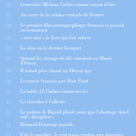
Geneviève Michon, l’arbre comme raison d’être
02
Au cœur de la cuisine centrale de Nantes
03
Le premier film pornographique français se passait
04
au restaurant
« suce moi », le livre qui fait saliver
05
La cène ou le dernier banquet
06
Quand les champs de blé entraient au Musée
07
d’Orsay
Il faisait plus chaud au Moyen-âge
08
Le terroir français par Slow Food
09
La table 42, l’infini commence ici
10
Le chocolat à l’affiche
11
Le patron de Bigard plaide pour que l’abattage rituel
12
soit « discipliné »
Bernard Demenge parade
13
Exit le sanglier : le vrai repas gaulois aux Journées
14