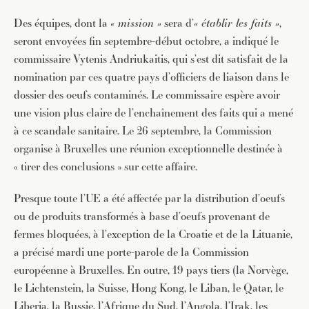
Des équipes, dont la
« mission »
sera d’
« établir les faits »
,
seront envoyées fin septembre-début octobre, a indiqué le
commissaire Vytenis Andriukaitis, qui s’est dit satisfait de la
nomination par ces quatre pays d’officiers de liaison dans le
dossier des oeufs contaminés. Le commissaire espère avoir
une vision plus claire de l’enchaînement des faits qui a mené
à ce scandale sanitaire. Le 26 septembre, la Commission
organise à Bruxelles une réunion exceptionnelle destinée à
« tirer des conclusions » sur cette affaire.
Presque toute l’UE a été affectée par la distribution d’oeufs
ou de produits transformés à base d’oeufs provenant de
fermes bloquées, à l’exception de la Croatie et de la Lituanie,
a précisé mardi une porte-parole de la Commission
européenne à Bruxelles. En outre, 19 pays tiers (la Norvège,
le Lichtenstein, la Suisse, Hong Kong, le Liban, le Qatar, le
Liberia, la Russie, l’Afrique du Sud, l’Angola, l’Irak, les