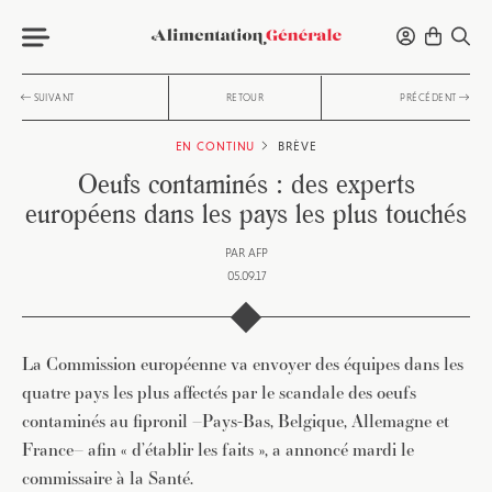
SUIVANT
RETOUR
PRÉCÉDENT
EN CONTINU
BRÈVE
Oeufs contaminés : des experts
européens dans les pays les plus touchés
PAR
AFP
05.09.17
La Commission européenne va envoyer des équipes dans les
quatre pays les plus affectés par le scandale des oeufs
contaminés au fipronil –Pays-Bas, Belgique, Allemagne et
France– afin « d’établir les faits », a annoncé mardi le
commissaire à la Santé.