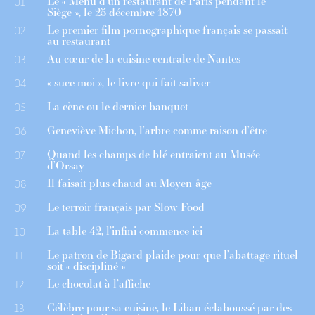
Le « Menu d’un restaurant de Paris pendant le
01
Siège », le 25 décembre 1870
Le premier film pornographique français se passait
02
au restaurant
Au cœur de la cuisine centrale de Nantes
03
« suce moi », le livre qui fait saliver
04
La cène ou le dernier banquet
05
Geneviève Michon, l’arbre comme raison d’être
06
Quand les champs de blé entraient au Musée
07
d’Orsay
Il faisait plus chaud au Moyen-âge
08
Le terroir français par Slow Food
09
La table 42, l’infini commence ici
10
Le patron de Bigard plaide pour que l’abattage rituel
11
soit « discipliné »
Le chocolat à l’affiche
12
Célèbre pour sa cuisine, le Liban éclaboussé par des
13