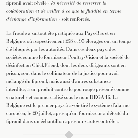
fipronil avait révélé
« la nécessité de resserrer la
collaboration et de veiller à ce que la fluidité en terme
d’échange d’information »
soit renforcée.
La fraude a surtout été pratiquée aux Pays-Bas et en
Belgique, où respectivement 258 et 93 élevages ont un temps
été bloqués par les autorités. Dans ces deux pays, des
sociétés comme le fournisseur Poultry-Vision et la société de
désinfection ChickFriend, dont les deux dirigeants sont en
prison, sont dans le collimateur de la justice pour avoir
mélangé du fipronil, mais aussi d’autres substances
interdites, à un produit contre le pou rouge présenté comme
« naturel » et commercialisé sous le nom DEGA 16. La
Belgique est le premier pays à avoir tiré le système d’alarme
européen, le 20 juillet, après qu’un fournisseur a détecté du
fipronil dans un échantillon après un « auto-contrôle ».