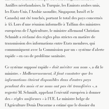
Antilles néerlandaises, la Turquie, les Emirats arabes unis,
les Etats-Unis, l’Arabie saoudite, Singapour, Israël et le
Canada) ont été touchés, portant le total des pays concernés
à 45. Lors d’une réunion informelle à Tallinn des ministres
européens de l’Agriculture, le ministre allemand Christian
Schmidt a réclamé des règles plus strictes en matière de
transmission des informations entre Etats membres, qui
communiquent avec la Commission par un « système d’alerte
rapide » en cas de problème sanitaire.
Ce système supposé rapide
« doit mériter son nom »
, a dit le
ministre.
« Malheureusement, il faut constater que les
informations étaient disponibles dans d’autres pays
pendant des mois et ne nous ont pas été transférées »
, a
regretté M. Schmidt, appelant l’exécutif européen à donner
des
« règles uniformes »
à l’UE. Le ministre belge de
l’Agriculture Denis Ducarme a estimé que le dossier du