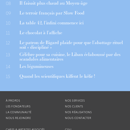
Il faisait plus chaud au Moyen-âge
08
Le terroir français par Slow Food
09
La table 42, l’infini commence ici
10
Le chocolat à l’affiche
11
Le patron de Bigard plaide pour que l’abattage rituel
12
soit « discipliné »
Célèbre pour sa cuisine, le Liban éclaboussé par des
13
scandales alimentaires
Les légumineuses
14
Quand les scientifiques kiffent le kéfir !
15
À PROPOS
NOS SERVICES
LES FONDATEURS
NOS CLIENTS
LA COMMUNAUTÉ
NOS RÉALISATIONS
NOUS REJOINDRE
NOUS CONTACTER
CHEFS & ARTISTES ASSOCIÉS
CGU