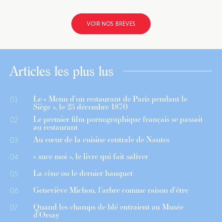
VOIR NOS BRÈVES
Articles les plus lus
Le « Menu d’un restaurant de Paris pendant le
01
Siège », le 25 décembre 1870
Le premier film pornographique français se passait
02
au restaurant
Au cœur de la cuisine centrale de Nantes
03
« suce moi », le livre qui fait saliver
04
La cène ou le dernier banquet
05
Geneviève Michon, l’arbre comme raison d’être
06
Quand les champs de blé entraient au Musée
07
d’Orsay