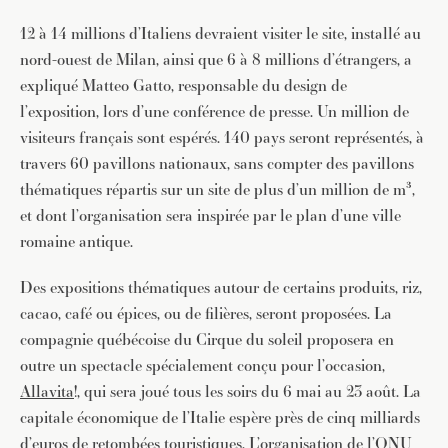
12 à 14 millions d’Italiens devraient visiter le site, installé au
nord-ouest de Milan, ainsi que 6 à 8 millions d’étrangers, a
expliqué Matteo Gatto, responsable du design de
l’exposition, lors d’une conférence de presse. Un million de
visiteurs français sont espérés. 140 pays seront représentés, à
travers 60 pavillons nationaux, sans compter des pavillons
thématiques répartis sur un site de plus d’un million de m³,
et dont l’organisation sera inspirée par le plan d’une ville
romaine antique.
Des expositions thématiques autour de certains produits, riz,
cacao, café ou épices, ou de filières, seront proposées. La
compagnie québécoise du Cirque du soleil proposera en
outre un spectacle spécialement conçu pour l’occasion,
Allavita
!, qui sera joué tous les soirs du 6 mai au 23 août. La
capitale économique de l’Italie espère près de cinq milliards
d’euros de retombées touristiques. L’organisation de l’ONU