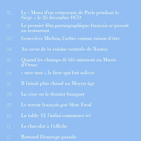
Le « Menu d’un restaurant de Paris pendant le
01
Siège », le 25 décembre 1870
Le premier film pornographique français se passait
02
au restaurant
Geneviève Michon, l’arbre comme raison d’être
03
Au cœur de la cuisine centrale de Nantes
04
Quand les champs de blé entraient au Musée
05
d’Orsay
« suce moi », le livre qui fait saliver
06
Il faisait plus chaud au Moyen-âge
07
La cène ou le dernier banquet
08
Le terroir français par Slow Food
09
La table 42, l’infini commence ici
10
Le chocolat à l’affiche
11
Bernard Demenge parade
12