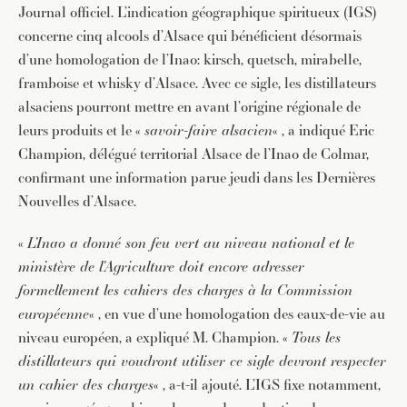
Journal officiel. L’indication géographique spiritueux (IGS)
concerne cinq alcools d’Alsace qui bénéficient désormais
d’une homologation de l’Inao: kirsch, quetsch, mirabelle,
framboise et whisky d’Alsace. Avec ce sigle, les distillateurs
alsaciens pourront mettre en avant l’origine régionale de
leurs produits et le «
savoir-faire alsacien
« , a indiqué Eric
Champion, délégué territorial Alsace de l’Inao de Colmar,
confirmant une information parue jeudi dans les Dernières
Nouvelles d’Alsace.
«
L’Inao a donné son feu vert au niveau national et le
ministère de
l’Agriculture doit encore adresser
formellement les cahiers des charges à la
Commission
européenne
« , en vue d’une homologation des eaux-de-vie au
niveau européen, a expliqué M. Champion. «
Tous les
distillateurs qui voudront utiliser ce sigle devront respecter
un
cahier des charges
« , a-t-il ajouté. L’IGS fixe notamment,