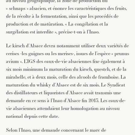
au niveau géographique, la zone de production du
« schnaps » alsacien, et énonce les caractéristiques des fruits,
de la récolte à la fermentation, ainsi que les procédés de
production et de matûration. « La congélation et la
surgélation est interdite », précise-t-on à l’Inao.
Le kirsch d’Alsace devra notamment utiliser deux variétés de
cerises -les guignes ou les merises-, issues de l’espèce « prunus
avium ». L’IGS des eaux-de-vie alsaciennes fixe également à
six mois minimum la maturation du kirsch, questch, et de la
mirabelle, et à deux mois, celle des alcools de framboise. La
maturation du whisky d’Alsace est de six mois. Le Syndicat
des distillateurs et liquoristes d’Alsace avait transmis une
demande en ce sens à l’Inao d’Alsace fin 2013. Les eaux-de-
vie alsaciennes attendaient leur homologation au niveau
national depuis cette date.
Selon l’Inao, une demande concernant le marc de