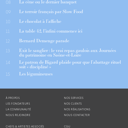
La cène ou le dernier banquet
08
Le terroir français par Slow Food
09
Le chocolat à l’affiche
10
La table 42, l’infini commence ici
11
Bernard Demenge parade
12
Exit le sanglier : le vrai repas gaulois aux Journées
13
du patrimoine en Saône-et-Loire
Le patron de Bigard plaide pour que l’abattage rituel
14
soit « discipliné »
Les légumineuses
15
À PROPOS
NOS SERVICES
LES FONDATEURS
NOS CLIENTS
LA COMMUNAUTÉ
NOS RÉALISATIONS
NOUS REJOINDRE
NOUS CONTACTER
CHEFS & ARTISTES ASSOCIÉS
CGU