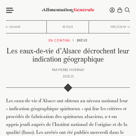
SUIVANT
RETOUR
PRÉCÉDENT
EN CONTINU
BRÈVE
Les eaux-de-vie d’Alsace décrochent leur
indication géographique
PAR
PIERRE HIVERNAT
15.01.15
Les eaux-de-vie d’Alsace ont obtenu au niveau national leur
« indication géographique spiritueux » qui fixe les critères et
procédés de fabrication des spiritueux alsaciens, a-t-on
appris jeudi auprès de l’Institut national de l’origine et de la
qualité (Inao). Les arrêtés ont été publiés mercredi dans le