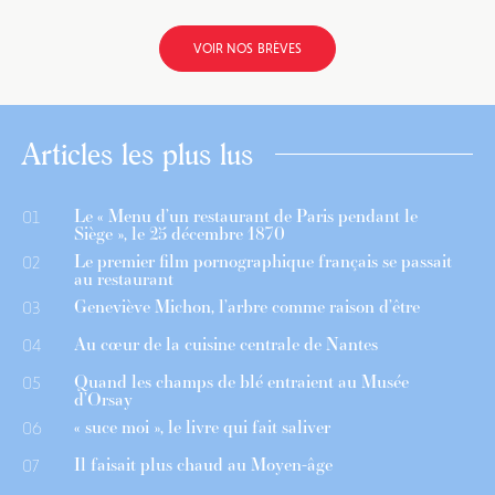
VOIR NOS BRÈVES
Articles les plus lus
Le « Menu d’un restaurant de Paris pendant le
01
Siège », le 25 décembre 1870
Le premier film pornographique français se passait
02
au restaurant
Geneviève Michon, l’arbre comme raison d’être
03
Au cœur de la cuisine centrale de Nantes
04
Quand les champs de blé entraient au Musée
05
d’Orsay
« suce moi », le livre qui fait saliver
06
Il faisait plus chaud au Moyen-âge
07