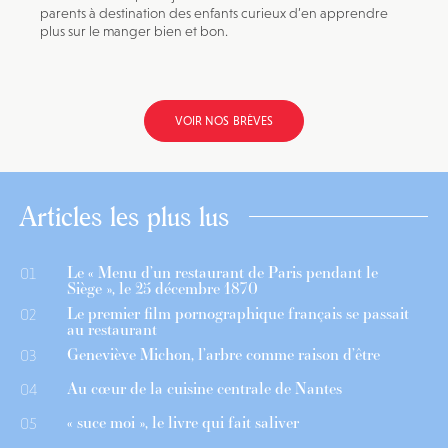
parents à destination des enfants curieux d’en apprendre
plus sur le manger bien et bon.
VOIR NOS BRÈVES
Articles les plus lus
Le « Menu d’un restaurant de Paris pendant le
01
Siège », le 25 décembre 1870
Le premier film pornographique français se passait
02
au restaurant
Geneviève Michon, l’arbre comme raison d’être
03
Au cœur de la cuisine centrale de Nantes
04
« suce moi », le livre qui fait saliver
05