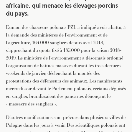
africaine, qui menace les élevages porcins
du pays.
L’union des chasseurs polonais PZL a indiqué avoir abattu, à
la demande des ministères de l’environnement et de
l’agriculture, 164.000 sangliers depuis avril 2018,
s’approchant du quota fixé à 185.000 pour la saison 2018-
2019. Le ministère de l’environnement a désormais ordonné
l’organisation de battues massives durant les trois derniers
weekends de janvier, déclenchant la montée des
protestations des défenseurs des animaux. Les manifestants
mercredi soir devant le Parlement polonais, certains déguisés
en sanglier, brandissaient des pancartes dénonçant le
« massacre des sangliers ».
D’autres manifestations sont prévues dans plusieurs villes de
Pologne dans les jours à venir. Des scientifiques polonais ont