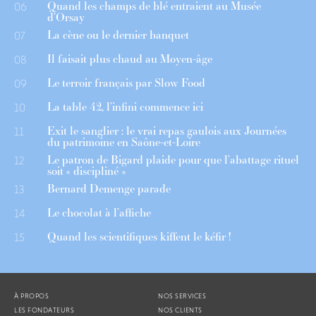
Quand les champs de blé entraient au Musée
06
d’Orsay
La cène ou le dernier banquet
07
Il faisait plus chaud au Moyen-âge
08
Le terroir français par Slow Food
09
La table 42, l’infini commence ici
10
Exit le sanglier : le vrai repas gaulois aux Journées
11
du patrimoine en Saône-et-Loire
Le patron de Bigard plaide pour que l’abattage rituel
12
soit « discipliné »
Bernard Demenge parade
13
Le chocolat à l’affiche
14
Quand les scientifiques kiffent le kéfir !
15
À PROPOS
NOS SERVICES
LES FONDATEURS
NOS CLIENTS