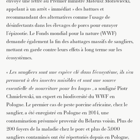
envoyé une lettre au Premier ministre Mateusz Morawiecki,
appelant à un arrêt « immédiat » des battues et
recommandant des alternatives comme l’usage de
désinfectants dans les élevages de porcs pour enrayer
l’épizootie. Le Fonds mondial pour la nature (WWF)
demande également la fin des abattages massifs de sangliers,
mettant en garde contre leurs effets à long terme sur les
écosystèmes.
«
Les sangliers sont une espèce clé dans l’écosystème, ils s’en
prennent à des insectes nuisibles et sont une source
essentielle de nourriture pour les loups
« , a souligné Piotr
Chmielewski, un expert en biodiversité du WWF en
Pologne. Le premier cas de peste porcine africaine, chez le
sanglier, a été enregistré en Pologne en 2014, une
contamination présumée provenir du Bélarus voisin. Plus de
200 foyers de la maladie chez le porc et plus de 3.000
sangliers contaminés ont été répertoriés depuis en Pologne,