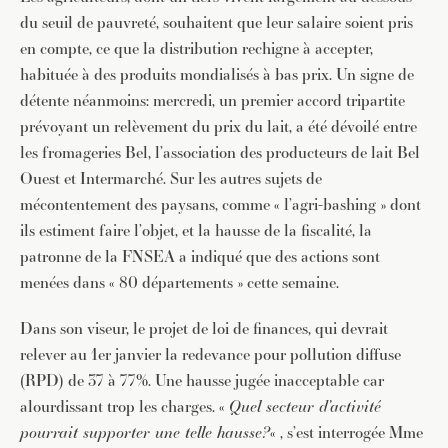
du seuil de pauvreté, souhaitent que leur salaire soient pris
en compte, ce que la distribution rechigne à accepter,
habituée à des produits mondialisés à bas prix. Un signe de
détente néanmoins: mercredi, un premier accord tripartite
prévoyant un relèvement du prix du lait, a été dévoilé entre
les fromageries Bel, l’association des producteurs de lait Bel
Ouest et Intermarché. Sur les autres sujets de
mécontentement des paysans, comme « l’agri-bashing » dont
ils estiment faire l’objet, et la hausse de la fiscalité, la
patronne de la FNSEA a indiqué que des actions sont
menées dans « 80 départements » cette semaine.
Dans son viseur, le projet de loi de finances, qui devrait
relever au 1er janvier la redevance pour pollution diffuse
(RPD) de 37 à 77%. Une hausse jugée inacceptable car
alourdissant trop les charges. «
Quel secteur d’activité
pourrait supporter une telle hausse?
« , s’est interrogée Mme