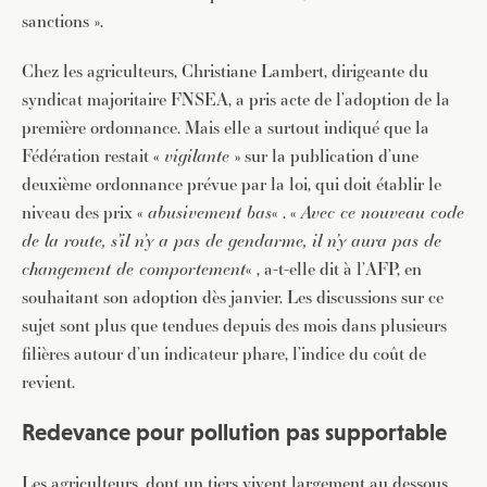
sanctions ».
Chez les agriculteurs, Christiane Lambert, dirigeante du
syndicat majoritaire FNSEA, a pris acte de l’adoption de la
première ordonnance. Mais elle a surtout indiqué que la
Fédération restait «
vigilante
» sur la publication d’une
deuxième ordonnance prévue par la loi, qui doit établir le
niveau des prix «
abusivement bas
« . «
Avec ce nouveau code
de la route, s’il n’y a pas de gendarme, il n’y aura pas de
changement de comportement
« , a-t-elle dit à l’AFP, en
souhaitant son adoption dès janvier. Les discussions sur ce
sujet sont plus que tendues depuis des mois dans plusieurs
filières autour d’un indicateur phare, l’indice du coût de
revient.
Redevance pour pollution pas supportable
Les agriculteurs, dont un tiers vivent largement au dessous