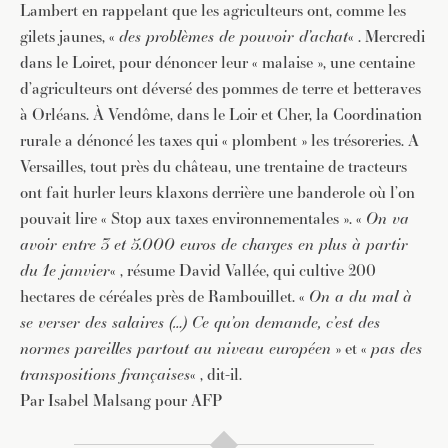
Lambert en rappelant que les agriculteurs ont, comme les
gilets jaunes, «
des problèmes de pouvoir d’achat
« . Mercredi
dans le Loiret, pour dénoncer leur « malaise », une centaine
d’agriculteurs ont déversé des pommes de terre et betteraves
à Orléans. À Vendôme, dans le Loir et Cher, la Coordination
rurale a dénoncé les taxes qui « plombent » les trésoreries. A
Versailles, tout près du château, une trentaine de tracteurs
ont fait hurler leurs klaxons derrière une banderole où l’on
JE M'INSCRIS À LA NEWSLETTER
pouvait lire « Stop aux taxes environnementales ». «
On va
Pour recevoir toutes les deux semaines notre lettre
avoir entre 3 et 5.000 euros de charges en plus à partir
d’info avec une sélection d’articles …
du 1e janvier
« , résume David Vallée, qui cultive 200
hectares de céréales près de Rambouillet. «
On a du mal à
se verser des salaires (…) Ce qu’on demande, c’est des
normes pareilles partout au niveau européen
» et «
pas des
transpositions françaises
« , dit-il.
Par Isabel Malsang pour AFP