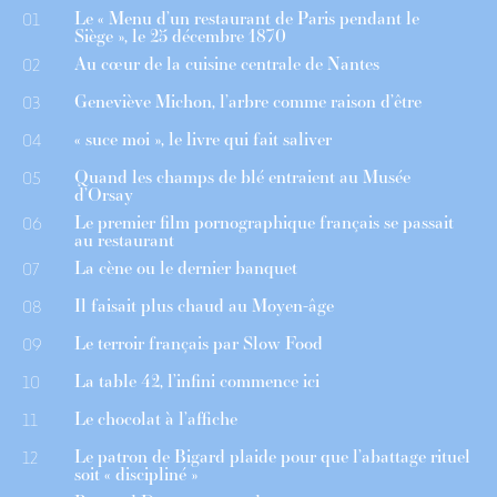
Le « Menu d’un restaurant de Paris pendant le
01
Siège », le 25 décembre 1870
Au cœur de la cuisine centrale de Nantes
02
Geneviève Michon, l’arbre comme raison d’être
03
« suce moi », le livre qui fait saliver
04
Quand les champs de blé entraient au Musée
05
d’Orsay
Le premier film pornographique français se passait
06
au restaurant
La cène ou le dernier banquet
07
Il faisait plus chaud au Moyen-âge
08
Le terroir français par Slow Food
09
La table 42, l’infini commence ici
10
Le chocolat à l’affiche
11
Le patron de Bigard plaide pour que l’abattage rituel
12
soit « discipliné »