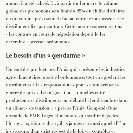
auquel il a été acheté. Et, à partir du 1er mars, le volume
global des promotions sera limité à 25% du chiffre d’affaires
ou du volume prévisionnel d’achat entre le fournisseur et le
distributeur fixé par contrats. Cette mesure concernera tous
« les contrats en cours de négociation depuis le 1er
décembre » précise l’ordonnance.
Le besoin d’un « gendarme »
Du côté des producteurs, l’Ania qui représente les industries
agro-alimentaires, a salué l’ordonnance, tout en appelant les
distributeurs à la « responsabilité » pour « enfin arrêter la
guerre des prix ». Les négociations annuelles entre
producteurs et distributeurs ont débuté le 1er décembre dans
un climat « de tension », a précisé l’Ania. Composé d’une
myriade de PME, l’agro-alimentaire, qui souffre déjà des
blocages logistiques des « gilets jaunes », a aussi appelé l’État
à « s’assurer d’un strict respect de la loi, via contrôles et