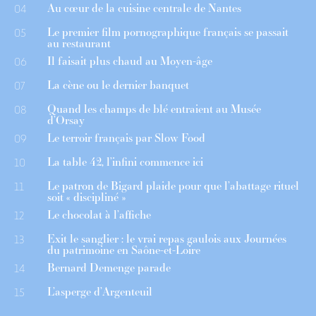
Au cœur de la cuisine centrale de Nantes
04
Le premier film pornographique français se passait
05
au restaurant
Il faisait plus chaud au Moyen-âge
06
La cène ou le dernier banquet
07
Quand les champs de blé entraient au Musée
08
d’Orsay
Le terroir français par Slow Food
09
La table 42, l’infini commence ici
10
Le patron de Bigard plaide pour que l’abattage rituel
11
soit « discipliné »
Le chocolat à l’affiche
12
Exit le sanglier : le vrai repas gaulois aux Journées
13
du patrimoine en Saône-et-Loire
Bernard Demenge parade
14
L’asperge d’Argenteuil
15