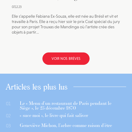
07.12.23
Elle s’appelle Fabiana Ex-Souza, elle est née au Brésil et vit et
travaille à Paris. Elle a reçu hier soir le prix Coal spécial du jury
pour son projet Trouxas de Mandinga où l’artiste crée des
objets à partir...
VOIR NOS BRÈVES
Articles les plus lus
Le « Menu d’un restaurant de Paris pendant le
01
Siège », le 25 décembre 1870
« suce moi », le livre qui fait saliver
02
Geneviève Michon, l’arbre comme raison d’être
03