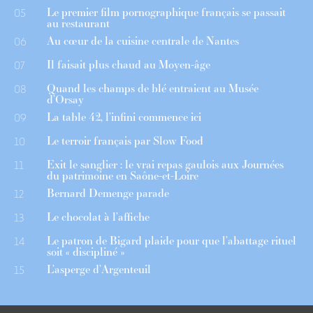
Le premier film pornographique français se passait
05
au restaurant
Au cœur de la cuisine centrale de Nantes
06
Il faisait plus chaud au Moyen-âge
07
Quand les champs de blé entraient au Musée
08
d’Orsay
La table 42, l’infini commence ici
09
Le terroir français par Slow Food
10
Exit le sanglier : le vrai repas gaulois aux Journées
11
du patrimoine en Saône-et-Loire
Bernard Demenge parade
12
Le chocolat à l’affiche
13
Le patron de Bigard plaide pour que l’abattage rituel
14
soit « discipliné »
L’asperge d’Argenteuil
15