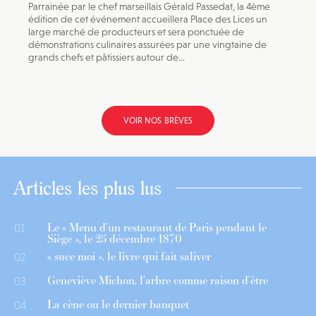
Parrainée par le chef marseillais Gérald Passedat, la 4ème
édition de cet événement accueillera Place des Lices un
large marché de producteurs et sera ponctuée de
démonstrations culinaires assurées par une vingtaine de
grands chefs et pâtissiers autour de...
VOIR NOS BRÈVES
Articles les plus lus
Le « Menu d’un restaurant de Paris pendant le
01
Siège », le 25 décembre 1870
« suce moi », le livre qui fait saliver
02
Geneviève Michon, l’arbre comme raison d’être
03
La cène ou le dernier banquet
04