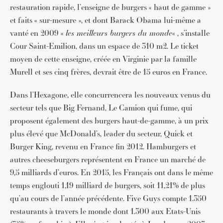
restauration rapide, l’enseigne de burgers « haut de gamme »
et faits « sur-mesure », et dont Barack Obama lui-même a
vanté en 2009 «
les meilleurs burgers du monde
« , s’installe
Cour Saint-Emilion, dans un espace de 310 m2. Le ticket
moyen de cette enseigne, créée en Virginie par la famille
Murell et ses cinq frères, devrait être de 15 euros en France.
Dans l’Hexagone, elle concurrencera les nouveaux venus du
secteur tels que Big Fernand, Le Camion qui fume, qui
proposent également des burgers haut-de-gamme, à un prix
plus élevé que McDonald’s, leader du secteur, Quick et
Burger King, revenu en France fin 2012. Hamburgers et
autres cheeseburgers représentent en France un marché de
9,5 milliards d’euros. En 2015, les Français ont dans le même
temps englouti 1,19 milliard de burgers, soit 11,21% de plus
qu’au cours de l’année précédente. Five Guys compte 1.350
restaurants à travers le monde dont 1.300 aux Etats-Unis