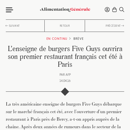
SUIVANT
RETOUR
PRÉCÉDENT
EN CONTINU
BRÈVE
L’enseigne de burgers Five Guys ouvrira
son premier restaurant français cet été à
Paris
PAR
AFP
14.04.16
La très américaine enseigne de burgers Five Guys débarque
sur le marché français cet été, avec l’ouverture d’un premier
restaurant à Paris près de Bercy, a-t-on appris auprès de la
chaîne. Après deux années de rumeurs dans le secteur de la