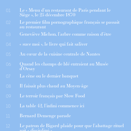
Le « Menu d’un restaurant de Paris pendant le
01
Siège », le 25 décembre 1870
Le premier film pornographique français se passait
02
au restaurant
Geneviève Michon, l’arbre comme raison d’être
03
« suce moi », le livre qui fait saliver
04
Au cœur de la cuisine centrale de Nantes
05
Quand les champs de blé entraient au Musée
06
d’Orsay
La cène ou le dernier banquet
07
Il faisait plus chaud au Moyen-âge
08
Le terroir français par Slow Food
09
La table 42, l’infini commence ici
10
Bernard Demenge parade
11
Le patron de Bigard plaide pour que l’abattage rituel
12
soit « discipliné »