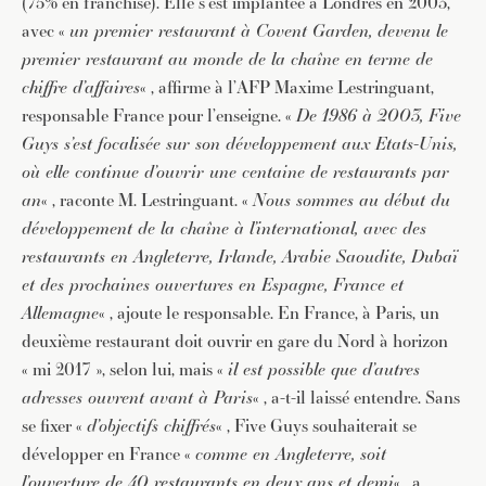
(75% en franchise). Elle s’est implantée à Londres en 2003,
avec «
un premier restaurant à Covent Garden, devenu le
premier restaurant au monde de la chaîne en terme de
chiffre d’affaires
« , affirme à l’AFP Maxime Lestringuant,
responsable France pour l’enseigne. «
De 1986 à 2003, Five
Guys s’est focalisée sur son développement aux Etats-Unis,
où elle continue d’ouvrir une centaine de restaurants par
an
« , raconte M. Lestringuant. «
Nous sommes au début du
développement de la chaîne à l’international, avec des
restaurants en Angleterre, Irlande, Arabie Saoudite, Dubaï
et des prochaines ouvertures en Espagne, France et
Allemagne
« , ajoute le responsable. En France, à Paris, un
deuxième restaurant doit ouvrir en gare du Nord à horizon
« mi 2017 », selon lui, mais «
il est possible que d’autres
adresses ouvrent avant à Paris
« , a-t-il laissé entendre. Sans
se fixer «
d’objectifs chiffrés
« , Five Guys souhaiterait se
développer en France «
comme en Angleterre, soit
l’ouverture de 40 restaurants en deux ans et demi
« , a