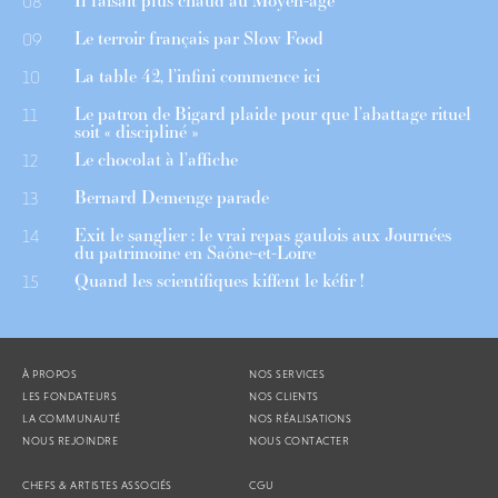
Il faisait plus chaud au Moyen-âge
08
Le terroir français par Slow Food
09
La table 42, l’infini commence ici
10
Le patron de Bigard plaide pour que l’abattage rituel
11
soit « discipliné »
Le chocolat à l’affiche
12
Bernard Demenge parade
13
Exit le sanglier : le vrai repas gaulois aux Journées
14
du patrimoine en Saône-et-Loire
Quand les scientifiques kiffent le kéfir !
15
À PROPOS
NOS SERVICES
LES FONDATEURS
NOS CLIENTS
LA COMMUNAUTÉ
NOS RÉALISATIONS
NOUS REJOINDRE
NOUS CONTACTER
CHEFS & ARTISTES ASSOCIÉS
CGU