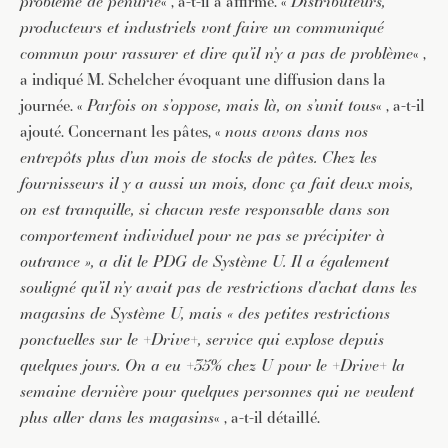
problème de pénurie
« , a-t-il a affirmé. «
Distributeurs,
producteurs et industriels vont faire un communiqué
commun pour rassurer et dire qu’il n’y a pas de problème
« ,
a indiqué M. Schelcher évoquant une diffusion dans la
journée. «
Parfois on s’oppose, mais là, on s’unit tous
« , a-t-il
ajouté. Concernant les pâtes, «
nous avons dans nos
entrepôts plus d’un mois de stocks de pâtes. Chez les
fournisseurs il y a aussi un mois, donc ça fait deux mois,
on est tranquille, si chacun reste responsable dans son
comportement individuel pour ne pas se précipiter à
outrance », a dit le PDG de Système U. Il a également
souligné qu’il n’y avait pas de restrictions d’achat dans les
magasins de Système U, mais « des petites restrictions
ponctuelles sur le +Drive+, service qui explose depuis
quelques jours. On a eu +35% chez U pour le +Drive+ la
semaine dernière pour quelques personnes qui ne veulent
plus aller dans les magasins
« , a-t-il détaillé.