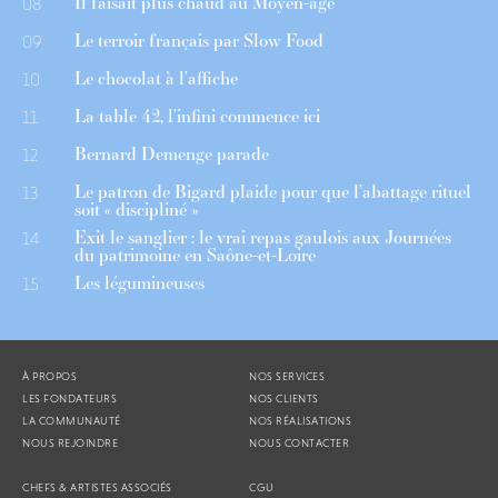
Il faisait plus chaud au Moyen-âge
08
Le terroir français par Slow Food
09
Le chocolat à l’affiche
10
La table 42, l’infini commence ici
11
Bernard Demenge parade
12
Le patron de Bigard plaide pour que l’abattage rituel
13
soit « discipliné »
Exit le sanglier : le vrai repas gaulois aux Journées
14
du patrimoine en Saône-et-Loire
Les légumineuses
15
À PROPOS
NOS SERVICES
LES FONDATEURS
NOS CLIENTS
LA COMMUNAUTÉ
NOS RÉALISATIONS
NOUS REJOINDRE
NOUS CONTACTER
CHEFS & ARTISTES ASSOCIÉS
CGU