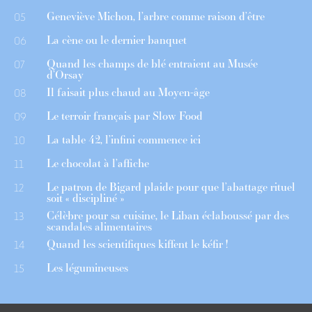
Geneviève Michon, l’arbre comme raison d’être
05
La cène ou le dernier banquet
06
Quand les champs de blé entraient au Musée
07
d’Orsay
Il faisait plus chaud au Moyen-âge
08
Le terroir français par Slow Food
09
La table 42, l’infini commence ici
10
Le chocolat à l’affiche
11
Le patron de Bigard plaide pour que l’abattage rituel
12
soit « discipliné »
Célèbre pour sa cuisine, le Liban éclaboussé par des
13
scandales alimentaires
Quand les scientifiques kiffent le kéfir !
14
Les légumineuses
15