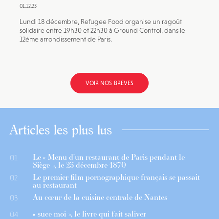
01.12.23
Lundi 18 décembre, Refugee Food organise un ragoût
solidaire entre 19h30 et 22h30 à Ground Control, dans le
12ème arrondissement de Paris.
VOIR NOS BRÈVES
Articles les plus lus
Le « Menu d’un restaurant de Paris pendant le
01
Siège », le 25 décembre 1870
Le premier film pornographique français se passait
02
au restaurant
Au cœur de la cuisine centrale de Nantes
03
« suce moi », le livre qui fait saliver
04