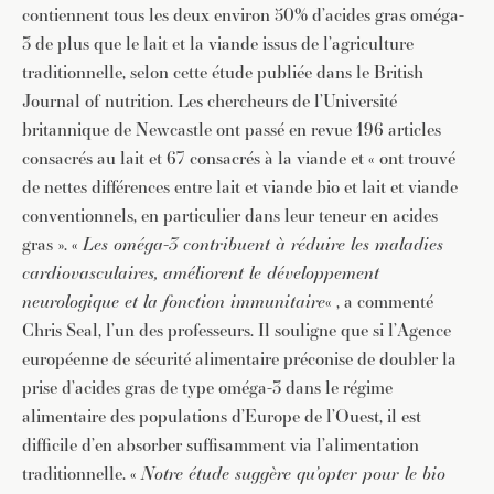
contiennent tous les deux environ 50% d’acides gras oméga-
3 de plus que le lait et la viande issus de l’agriculture
traditionnelle, selon cette étude publiée dans le British
Journal of nutrition. Les chercheurs de l’Université
britannique de Newcastle ont passé en revue 196 articles
consacrés au lait et 67 consacrés à la viande et « ont trouvé
de nettes différences entre lait et viande bio et lait et viande
conventionnels, en particulier dans leur teneur en acides
gras ». «
Les oméga-3 contribuent à réduire les maladies
cardiovasculaires, améliorent le développement
neurologique et la fonction immunitaire
« , a commenté
Chris Seal, l’un des professeurs. Il souligne que si l’Agence
européenne de sécurité alimentaire préconise de doubler la
prise d’acides gras de type oméga-3 dans le régime
alimentaire des populations d’Europe de l’Ouest, il est
difficile d’en absorber suffisamment via l’alimentation
traditionnelle. «
Notre étude suggère qu’opter pour le bio