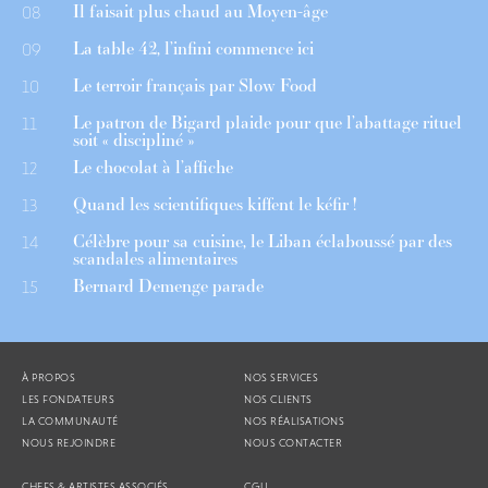
Il faisait plus chaud au Moyen-âge
08
La table 42, l’infini commence ici
09
Le terroir français par Slow Food
10
Le patron de Bigard plaide pour que l’abattage rituel
11
soit « discipliné »
Le chocolat à l’affiche
12
Quand les scientifiques kiffent le kéfir !
13
Célèbre pour sa cuisine, le Liban éclaboussé par des
14
scandales alimentaires
Bernard Demenge parade
15
À PROPOS
NOS SERVICES
LES FONDATEURS
NOS CLIENTS
LA COMMUNAUTÉ
NOS RÉALISATIONS
NOUS REJOINDRE
NOUS CONTACTER
CHEFS & ARTISTES ASSOCIÉS
CGU