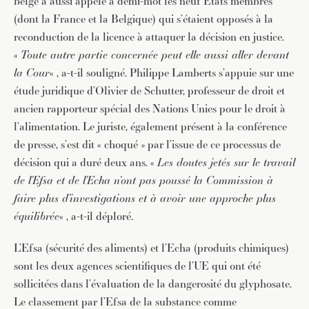
belge a aussi appelé à demi-mot les neuf Etats membres
(dont la France et la Belgique) qui s’étaient opposés à la
reconduction de la licence à attaquer la décision en justice.
«
Toute autre partie concernée peut elle aussi aller devant
la Cour
« , a-t-il souligné. Philippe Lamberts s’appuie sur une
étude juridique d’Olivier de Schutter, professeur de droit et
ancien rapporteur spécial des Nations Unies pour le droit à
l’alimentation. Le juriste, également présent à la conférence
de presse, s’est dit « choqué » par l’issue de ce processus de
décision qui a duré deux ans. «
Les doutes jetés sur le travail
de l’Efsa et de l’Echa n’ont pas poussé la Commission à
faire plus d’investigations et à avoir une approche plus
équilibrée
« , a-t-il déploré.
L’Efsa (sécurité des aliments) et l’Echa (produits chimiques)
sont les deux agences scientifiques de l’UE qui ont été
sollicitées dans l’évaluation de la dangerosité du glyphosate.
Le classement par l’Efsa de la substance comme