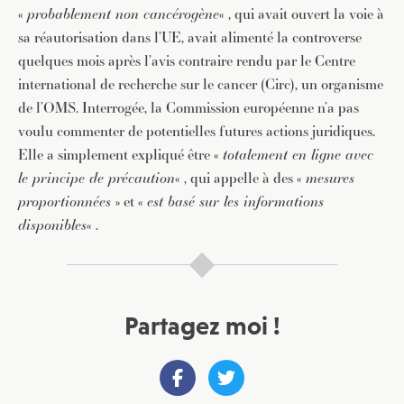
«
probablement non cancérogène
« , qui avait ouvert la voie à
sa réautorisation dans l’UE, avait alimenté la controverse
quelques mois après l’avis contraire rendu par le Centre
international de recherche sur le cancer (Circ), un organisme
de l’OMS. Interrogée, la Commission européenne n’a pas
voulu commenter de potentielles futures actions juridiques.
Elle a simplement expliqué être «
totalement en ligne avec
le principe de précaution
« , qui appelle à des «
mesures
proportionnées
» et «
est basé sur les informations
disponibles
« .
Partagez moi !