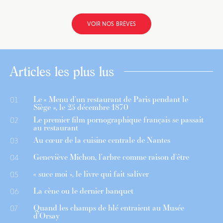
VOIR NOS BRÈVES
Articles les plus lus
Le « Menu d’un restaurant de Paris pendant le
01
Siège », le 25 décembre 1870
Le premier film pornographique français se passait
02
au restaurant
Au cœur de la cuisine centrale de Nantes
03
Geneviève Michon, l’arbre comme raison d’être
04
« suce moi », le livre qui fait saliver
05
La cène ou le dernier banquet
06
Quand les champs de blé entraient au Musée
07
d’Orsay