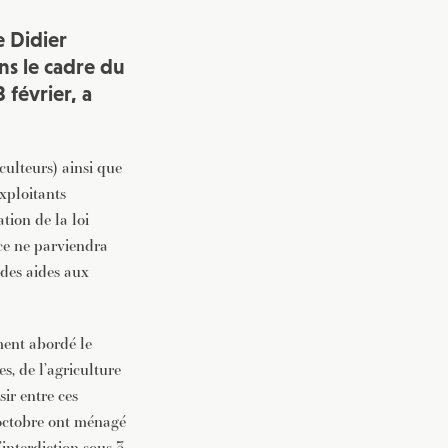
e Didier
ns le cadre du
 février, a
ulteurs) ainsi que
xploitants
tion de la loi
nce ne parviendra
 des aides aux
ment abordé le
es, de l’agriculture
sir entre ces
n octobre ont ménagé
interdiction sous 3