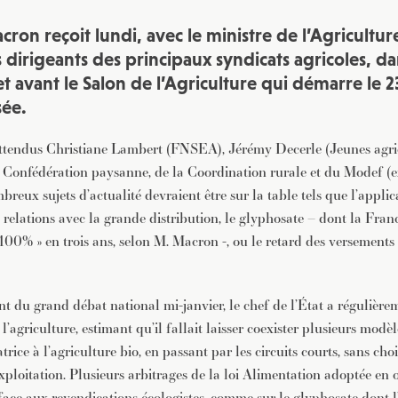
on reçoit lundi, avec le ministre de l’Agricultur
 dirigeants des principaux syndicats agricoles, da
 avant le Salon de l’Agriculture qui démarre le 23
sée.
tendus Christiane Lambert (FNSEA), Jérémy Decerle (Jeunes agric
la Confédération paysanne, de la Coordination rurale et du Modef (e
reux sujets d’actualité devraient être sur la table tels que l’applica
 relations avec la grande distribution, le glyphosate – dont la Fra
 100% » en trois ans, selon M. Macron -, ou le retard des versements
t du grand débat national mi-janvier, le chef de l’État a régulière
 l’agriculture, estimant qu’il fallait laisser coexister plusieurs modèl
trice à l’agriculture bio, en passant par les circuits courts, sans choi
exploitation. Plusieurs arbitrages de la loi Alimentation adoptée e
face aux revendications écologistes, comme sur le glyphosate dont l’