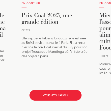
EN CONTINU
EN CON
le
Prix Coal 2023, une
Mieu
me
grande édition
l’as
éma
pour
07.12.23
il
alim
Elle s’appelle Fabiana Ex-Souza, elle est née
cult
au Brésil et vit et travaille à Paris. Elle a reçu
Food
hier soir le prix Coal spécial du jury pour son
des
projet Trouxas de Mandinga où l’artiste crée
on-
des objets à partir...
11.01.24
vier
Mieux M
œuvre p
les lieu
VOIR NOS BRÈVES