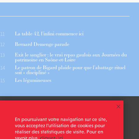
La table 42, l’infini commence ici
11
Bernard Demenge parade
12
Exit le sanglier : le vrai repas gaulois aux Journées du
13
patrimoine en Saône-et-Loire
Le patron de Bigard plaide pour que l’abattage rituel
14
soit « discipliné »
Les légumineuses
15
 ASSOCIÉS
CGU
En poursuivant votre navigation sur ce site,
 NEWSLETTER
MENTIONS LÉGALES
vous acceptez l’utilisation de cookies pour
réaliser des statistiques de visite. Pour en
savoir plus,
cliquez- ici