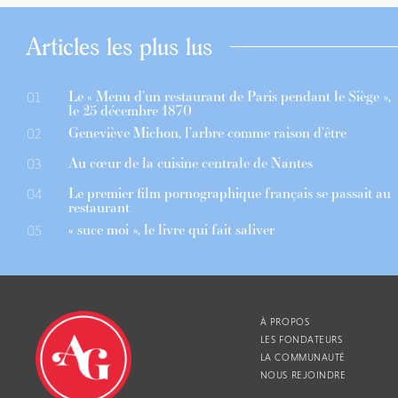
Articles les plus lus
Le « Menu d’un restaurant de Paris pendant le Siège »,
01
le 25 décembre 1870
Geneviève Michon, l’arbre comme raison d’être
02
Au cœur de la cuisine centrale de Nantes
03
Le premier film pornographique français se passait au
04
restaurant
« suce moi », le livre qui fait saliver
05
À PROPOS
LES FONDATEURS
LA COMMUNAUTÉ
NOUS REJOINDRE