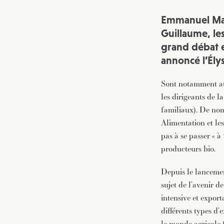
Emmanuel Macr
Guillaume, les
grand débat et
annoncé l’Ély
Sont notamment at
les dirigeants de 
familiaux). De nomb
Alimentation et les
pas à se passer « à
producteurs bio.
Depuis le lancemen
sujet de l’avenir de
intensive et exporta
différents types d’
le monde agricole 