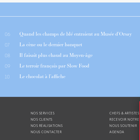
Quand les champs de blé entraient au Musée d’Orsay
06
La cène ou le dernier banquet
07
Il faisait plus chaud au Moyen-âge
08
Le terroir français par Slow Food
09
Le chocolat à l’affiche
10
NOS SERVICES
CHEFS & ARTISTES
NOS CLIENTS
RECEVOIR NOTRE
NOS RÉALISATIONS
NOUS SOUTENIR
NOUS CONTACTER
AGENDA