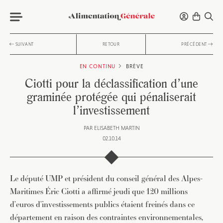
SUIVANT
RETOUR
PRÉCÉDENT
EN CONTINU
BRÈVE
Ciotti pour la déclassification d’une
graminée protégée qui pénaliserait
l’investissement
PAR
ELISABETH MARTIN
02.10.14
Le député UMP et président du conseil général des Alpes-
Maritimes Éric Ciotti a affirmé jeudi que 120 millions
d’euros d’investissements publics étaient freinés dans ce
département en raison des contraintes environnementales,