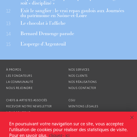
soit « discipliné »
Exit le sanglier : le vrai repas gaulois aux Journées
12
du patrimoine en Saône-et-Loire
Le chocolat à l’affiche
13
Bernard Demenge parade
14
L’asperge d’Argenteuil
15
À PROPOS
NOS SERVICES
LES FONDATEURS
NOS CLIENTS
LA COMMUNAUTÉ
NOS RÉALISATIONS
NOUS REJOINDRE
NOUS CONTACTER
CHEFS & ARTISTES ASSOCIÉS
CGU
RECEVOIR NOTRE NEWSLETTER
MENTIONS LÉGALES
NOUS SOUTENIR
AGENDA
En poursuivant votre navigation sur ce site, vous acceptez
l’utilisation de cookies pour réaliser des statistiques de visite.
Pour en savoir plus,
cliquez- ici