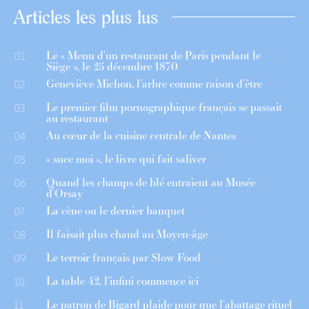
Articles les plus lus
Le « Menu d’un restaurant de Paris pendant le
01
Siège », le 25 décembre 1870
Geneviève Michon, l’arbre comme raison d’être
02
Le premier film pornographique français se passait
03
au restaurant
Au cœur de la cuisine centrale de Nantes
04
« suce moi », le livre qui fait saliver
05
Quand les champs de blé entraient au Musée
06
d’Orsay
La cène ou le dernier banquet
07
Il faisait plus chaud au Moyen-âge
08
Le terroir français par Slow Food
09
La table 42, l’infini commence ici
10
Le patron de Bigard plaide pour que l’abattage rituel
11