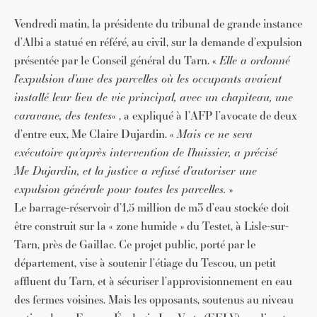
Vendredi matin, la présidente du tribunal de grande instance
d’Albi a statué en référé, au civil, sur la demande d’expulsion
présentée par le Conseil général du Tarn. «
Elle a ordonné
l’expulsion d’une des parcelles où les occupants avaient
installé leur lieu de vie principal, avec un chapiteau, une
caravane, des tentes
« , a expliqué à l’AFP l’avocate de deux
d’entre eux, Me Claire Dujardin. «
Mais ce ne sera
exécutoire qu’après intervention de l’huissier, a précisé
Me Dujardin, et la justice a refusé d’autoriser une
expulsion générale pour toutes les parcelles.
»
Le barrage-réservoir d’1,5 million de m3 d’eau stockée doit
être construit sur la « zone humide » du Testet, à Lisle-sur-
Tarn, près de Gaillac. Ce projet public, porté par le
département, vise à soutenir l’étiage du Tescou, un petit
affluent du Tarn, et à sécuriser l’approvisionnement en eau
des fermes voisines. Mais les opposants, soutenus au niveau