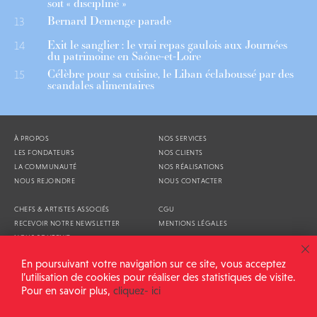
soit « discipliné »
Bernard Demenge parade
13
Exit le sanglier : le vrai repas gaulois aux Journées
14
du patrimoine en Saône-et-Loire
Célèbre pour sa cuisine, le Liban éclaboussé par des
15
scandales alimentaires
À PROPOS
NOS SERVICES
LES FONDATEURS
NOS CLIENTS
LA COMMUNAUTÉ
NOS RÉALISATIONS
NOUS REJOINDRE
NOUS CONTACTER
CHEFS & ARTISTES ASSOCIÉS
CGU
RECEVOIR NOTRE NEWSLETTER
MENTIONS LÉGALES
NOUS SOUTENIR
AGENDA
En poursuivant votre navigation sur ce site, vous acceptez
l’utilisation de cookies pour réaliser des statistiques de visite.
Pour en savoir plus,
cliquez- ici
ALIMENTATION GÉNÉRALE © 2026
TOUS DROITS RÉSERVÉS