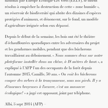
national par Europe Écologie-Les Verts (EELV), se disent
résolus à empêcher la destruction de cette « zone humide »,
un réservoir de biodiversité qui abrite des dizaines d’espèces
protégées d’animaux, et dénoncent, sur le fond, un modèle
d’agriculture irriguée selon eux dépassé.
Depuis le début de la semaine, les bois ont été le théâtre
d’échauffourées sporadiques entre les adversaires du projet
et les gendarmes mobiles, pendant que des bûcherons
travaillaient au déboisement. «
Nous sommes deux sur notre
plateforme installée dans un chêne, à 18 mètres de hau
t », a
expliqué à l’AFP l’un des occupants de la forêt depuis
l’automne 2013, Camille, 30 ans. «
On voit les bûcherons
couper des arbres à la tronçonneuse, sous nos pieds. Il y a
d’énormes broyeuses à l’oeuvre, c’est un massacre
écologique!
» a jugé cet opposant, joint par téléphone.
Albi, 5 sept 2014 (AFP) –