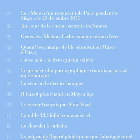
Le « Menu d’un restaurant de Paris pendant le
01
Siège », le 25 décembre 1870
Au cœur de la cuisine centrale de Nantes
02
Geneviève Michon, l’arbre comme raison d’être
03
Quand les champs de blé entraient au Musée
04
d’Orsay
« suce moi », le livre qui fait saliver
05
Le premier film pornographique français se passait
06
au restaurant
La cène ou le dernier banquet
07
Il faisait plus chaud au Moyen-âge
08
Le terroir français par Slow Food
09
La table 42, l’infini commence ici
10
Le chocolat à l’affiche
11
Le patron de Bigard plaide pour que l’abattage rituel
12