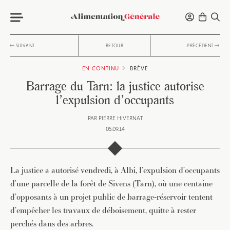
SUIVANT
RETOUR
PRÉCÉDENT
EN CONTINU
BRÈVE
Barrage du Tarn: la justice autorise
l’expulsion d’occupants
PAR
PIERRE HIVERNAT
05.09.14
La justice a autorisé vendredi, à Albi, l’expulsion d’occupants
d’une parcelle de la forêt de Sivens (Tarn), où une centaine
d’opposants à un projet public de barrage-réservoir tentent
d’empêcher les travaux de déboisement, quitte à rester
perchés dans des arbres.