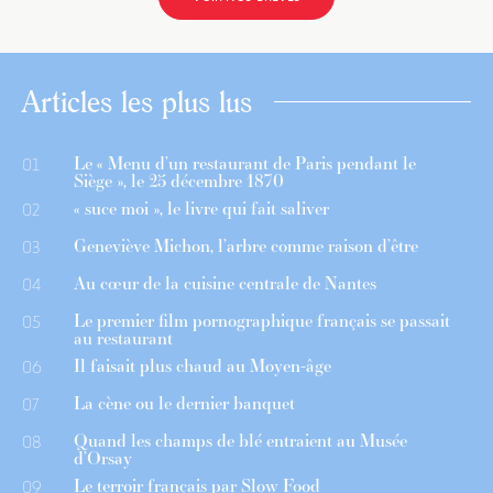
Articles les plus lus
Le « Menu d’un restaurant de Paris pendant le
01
Siège », le 25 décembre 1870
« suce moi », le livre qui fait saliver
02
Geneviève Michon, l’arbre comme raison d’être
03
Au cœur de la cuisine centrale de Nantes
04
Le premier film pornographique français se passait
05
au restaurant
Il faisait plus chaud au Moyen-âge
06
La cène ou le dernier banquet
07
Quand les champs de blé entraient au Musée
08
d’Orsay
Le terroir français par Slow Food
09