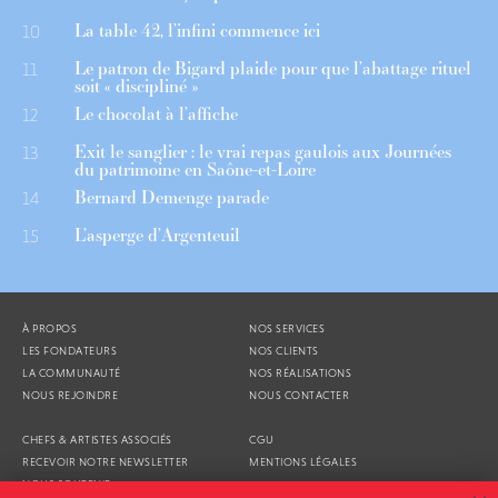
La table 42, l’infini commence ici
10
Le patron de Bigard plaide pour que l’abattage rituel
11
soit « discipliné »
Le chocolat à l’affiche
12
Exit le sanglier : le vrai repas gaulois aux Journées
13
du patrimoine en Saône-et-Loire
Bernard Demenge parade
14
L’asperge d’Argenteuil
15
À PROPOS
NOS SERVICES
LES FONDATEURS
NOS CLIENTS
LA COMMUNAUTÉ
NOS RÉALISATIONS
NOUS REJOINDRE
NOUS CONTACTER
CHEFS & ARTISTES ASSOCIÉS
CGU
RECEVOIR NOTRE NEWSLETTER
MENTIONS LÉGALES
NOUS SOUTENIR