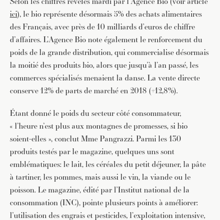
Selon les chiffres révélés mardi par l’Agence Bio (voir article
ici
), le bio représente désormais 5% des achats alimentaires
des Français, avec près de 10 milliards d’euros de chiffre
d’affaires. L’Agence Bio note également le renforcement du
poids de la grande distribution, qui commercialise désormais
la moitié des produits bio, alors que jusqu’à l’an passé, les
commerces spécialisés menaient la danse. La vente directe
conserve 12% de parts de marché en 2018 (+12,8%).
Étant donné le poids du secteur côté consommateur,
« l’heure n’est plus aux montagnes de promesses, si bio
soient-elles », conclut Mme Pangrazzi. Parmi les 130
produits testés par le magazine, quelques uns sont
emblématiques: le lait, les céréales du petit déjeuner, la pâte
à tartiner, les pommes, mais aussi le vin, la viande ou le
poisson. Le magazine, édité par l’Institut national de la
consommation (INC), pointe plusieurs points à améliorer:
l’utilisation des engrais et pesticides, l’exploitation intensive,