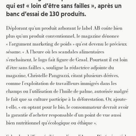
qui est « loin d’être sans failles », après un
banc d’essai de 130 produits.
Déplorant qu’un produit arborant le label AB coûte bien
plus qu’un produit conventionnel, le magazine dénonce
« l’argument marketing de poids » qu’est devenu le précieux
sésame. « A l’heure où les scandales alimentaires
s’enchaînent, le logo fait figure de Graal. Pourtant il est loin
d’être sans failles », souligne la rédactrice adjointe du
magazine, Christelle Pangrazzi, citant plusieurs dérives,
comme l’exploitation de travailleurs immigrés dans les
champs ou l’utilisation de l’huile de palme, autorisée malgré
le fait que sa culture participe à la déforestation. Or, ajoute-
t-elle, « en optant pour le bio, le consommateur devrait avoir
la garantie d’acheter responsable d’un point de vue aussi
bien nutritionnel qu’écologique ou éthique ».