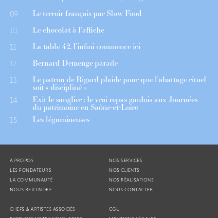
Le terroir français par Slow Food
09
Le chocolat à l’affiche
10
La table 42, l’infini commence ici
11
Bernard Demenge parade
12
Le patron de Bigard plaide pour que l’abattage rituel
13
soit « discipliné »
Exit le sanglier : le vrai repas gaulois aux Journées
14
du patrimoine en Saône-et-Loire
Les légumineuses
15
À PROPOS
NOS SERVICES
LES FONDATEURS
NOS CLIENTS
LA COMMUNAUTÉ
NOS RÉALISATIONS
NOUS REJOINDRE
NOUS CONTACTER
CHEFS & ARTISTES ASSOCIÉS
CGU