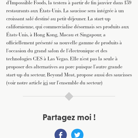
d’Impossible Foods, la testera à partir de fin janvier dans 139
restaurants aux États-Unis. La saucisse sera intégrée à un
croissant salé destiné au petit-déjeuner. La start-up
californienne, qui commercialise désormais ses produits aux
États-Unis, à Hong Kong, Macau et Singapour, a
officiellement présenté sa nouvelle gamme de produits à
l’occasion du grand salon de l’électronique et des
technologies CES à Las Vegas. Elle n’est pas la seule à
proposer des alternatives au porc puisque l’autre grande
start-up du secteur, Beyond Meat, propose aussi des saucisses
(voir notre article
ici
sur l’ensemble du secteur)
Partagez moi !