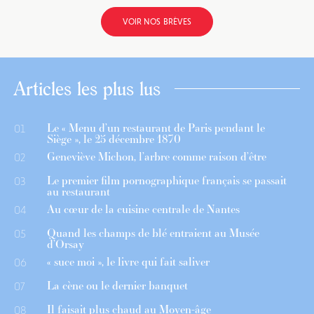
VOIR NOS BRÈVES
Articles les plus lus
Le « Menu d’un restaurant de Paris pendant le
01
Siège », le 25 décembre 1870
Geneviève Michon, l’arbre comme raison d’être
02
Le premier film pornographique français se passait
03
au restaurant
Au cœur de la cuisine centrale de Nantes
04
Quand les champs de blé entraient au Musée
05
d’Orsay
« suce moi », le livre qui fait saliver
06
La cène ou le dernier banquet
07
Il faisait plus chaud au Moyen-âge
08