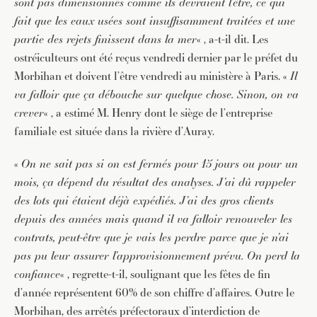
sont pas dimensionnés comme ils devraient l’être, ce qui
fait que les eaux usées sont insuffisamment traitées et une
partie des rejets finissent dans la mer
« , a-t-il dit. Les
ostréiculteurs ont été reçus vendredi dernier par le préfet du
Morbihan et doivent l’être vendredi au ministère à Paris. «
Il
va falloir que ça débouche sur quelque chose. Sinon, on va
crever
« , a estimé M. Henry dont le siège de l’entreprise
familiale est située dans la rivière d’Auray.
«
On ne sait pas si on est fermés pour 15 jours ou pour un
mois, ça dépend du résultat des analyses. J’ai dû rappeler
des lots qui étaient déjà expédiés. J’ai des gros clients
depuis des années mais quand il va falloir renouveler les
contrats, peut-être que je vais les perdre parce que je n’ai
pas pu leur assurer l’approvisionnement prévu. On perd la
confiance
« , regrette-t-il, soulignant que les fêtes de fin
d’année représentent 60% de son chiffre d’affaires. Outre le
Morbihan, des arrêtés préfectoraux d’interdiction de