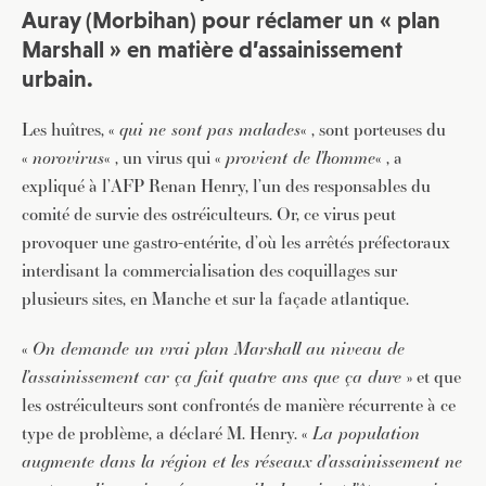
Auray (Morbihan) pour réclamer un « plan
Marshall » en matière d’assainissement
urbain.
Les huîtres, «
qui ne sont pas malades
« , sont porteuses du
«
norovirus
« , un virus qui «
provient de l’homme
« , a
expliqué à l’AFP Renan Henry, l’un des responsables du
comité de survie des ostréiculteurs. Or, ce virus peut
provoquer une gastro-entérite, d’où les arrêtés préfectoraux
interdisant la commercialisation des coquillages sur
plusieurs sites, en Manche et sur la façade atlantique.
«
On demande un vrai plan Marshall au niveau de
l’assainissement car ça fait quatre ans que ça dure
» et que
les ostréiculteurs sont confrontés de manière récurrente à ce
type de problème, a déclaré M. Henry. «
La population
augmente dans la région et les réseaux d’assainissement ne