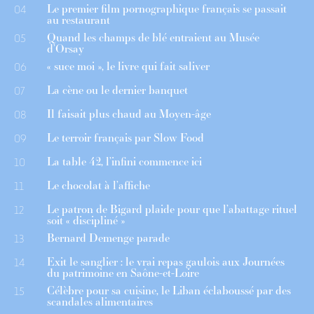
Le premier film pornographique français se passait
04
au restaurant
Quand les champs de blé entraient au Musée
05
d’Orsay
« suce moi », le livre qui fait saliver
06
La cène ou le dernier banquet
07
Il faisait plus chaud au Moyen-âge
08
Le terroir français par Slow Food
09
La table 42, l’infini commence ici
10
Le chocolat à l’affiche
11
Le patron de Bigard plaide pour que l’abattage rituel
12
soit « discipliné »
Bernard Demenge parade
13
Exit le sanglier : le vrai repas gaulois aux Journées
14
du patrimoine en Saône-et-Loire
Célèbre pour sa cuisine, le Liban éclaboussé par des
15
scandales alimentaires