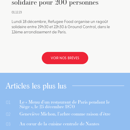
solidaire pour 200 personnes
01.12.23
Lundi 18 décembre, Refugee Food organise un ragoût
solidaire entre 19h30 et 22h30 à Ground Control, dans le
12ème arrondissement de Paris.
VOIR NOS BRÈVES
Articles les plus lus
Le « Menu d’un restaurant de Paris pendant le
01
Siège », le 25 décembre 1870
Geneviève Michon, l’arbre comme raison d’être
02
Au cœur de la cuisine centrale de Nantes
03