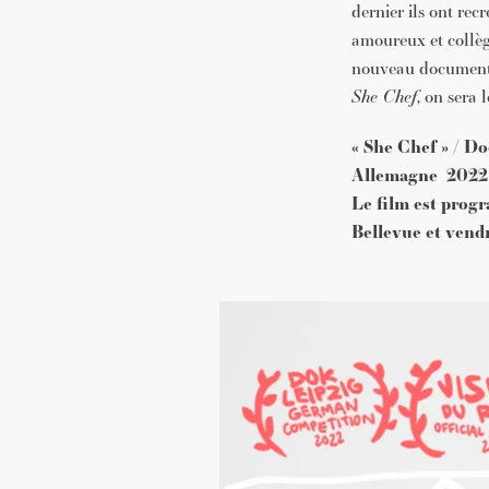
dernier ils ont rec
amoureux et collèg
nouveau documentai
She Chef
, on sera 
« She Chef » / D
Allemagne 2022 
Le film est prog
Bellevue et vendr