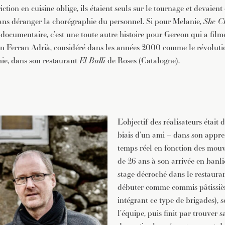
riction en cuisine oblige, ils étaient seuls sur le tournage et devaien
sans déranger la chorégraphie du personnel. Si pour Melanie,
She C
 documentaire, c’est une toute autre histoire pour Gereon qui a film
an Ferran Adrià, considéré dans les années 2000 comme le révoluti
ie, dans son restaurant
El Bulli
de Roses (Catalogne).
L’objectif des réalisateurs était
biais d’un ami – dans son appren
temps réel en fonction des mouv
de 26 ans à son arrivée en banl
stage décroché dans le restaura
débuter comme commis pâtissièr
intégrant ce type de brigades), 
l’équipe, puis finit par trouver 