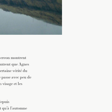
 Gereon montrent
montrent que Agnes
certaine vérité du
se passe avec peu de
 visage et les
depuis
t qu’à l’automne