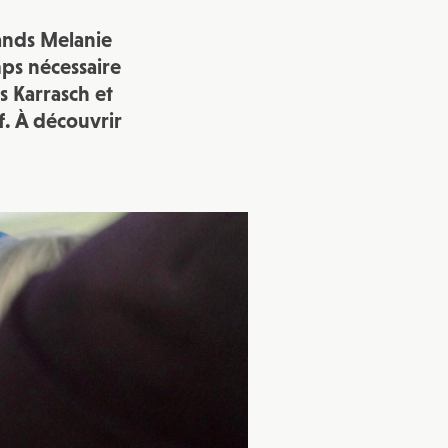
mands Melanie
vec une
emps nécessaire
s Karrasch et
f. À découvrir