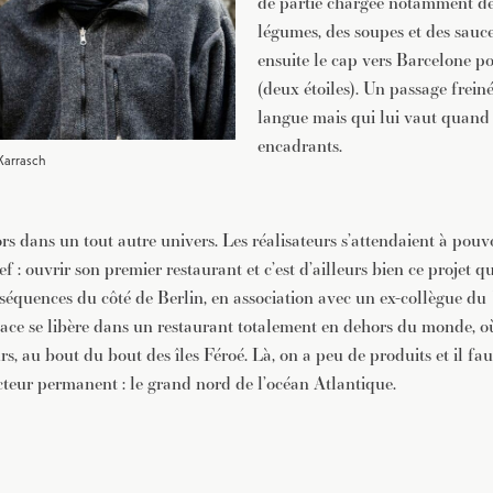
de partie chargée notamment de 
légumes, des soupes et des sauc
ensuite le cap vers Barcelone po
(deux étoiles). Un passage frein
langue mais qui lui vaut quand 
encadrants.
Karrasch
rs dans un tout autre univers. Les réalisateurs s’attendaient à pouvo
f : ouvrir son premier restaurant et c’est d’ailleurs bien ce projet qu
équences du côté de Berlin, en association avec un ex-collègue du
lace se libère dans un restaurant totalement en dehors du monde, où
s, au bout du bout des îles Féroé. Là, on a peu de produits et il fau
cteur permanent : le grand n
ord de l’océan Atlantique.