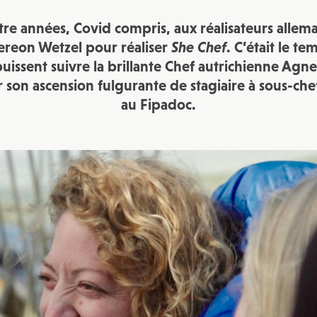
JE M'INSCRIS À LA NEWSLETTER
uatre années, Covid compris, aux réalisateurs alle
Pour recevoir toutes les deux semaines notre lettre d’info a
sélection d’articles …
ereon Wetzel pour réaliser
She Chef
. C’était le t
puissent suivre la brillante Chef autrichienne Agne
son ascension fulgurante de stagiaire à sous-che
au Fipadoc.