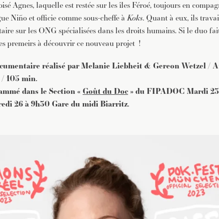
roisé Agnes, laquelle est restée sur les îles Féroé, toujours en compa
ue Niño et officie comme sous-cheffe à
Koks
. Quant à eux, ils trava
re sur les ONG spécialisées dans les droits humains. Si le duo fai
les premeirs à découvrir ce nouveau projet !
ocumentaire réalisé par Melanie Liebheit & Gereon Wetzel / A
/ 105 min.
rammé dans le Section «
Goût du Doc
» du FIPADOC Mardi 23
edi 26 à 9h30 Gare du midi Biarritz.