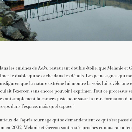
 dans les cuisines de
Koks,
restaurant double étoilé, que Melanie et
filmer le diable qui se cache dans les détails. Les petits signes qui 
ransfigurer, que la nature extrême lui montre la voie, lui révèle une 
 voulait l’exercer, sans encore pouvoir l’exprimer. Tout ce processus 
urs ont simplement la caméra juste pour saisir la transformation d’un
rps dans l’espace, mais quel espace !
curieux de l’après tournage qui se demanderaient ce qui s’est passé 
lm en 2022, Melanie et Gereon sont restés proches et nous raconten