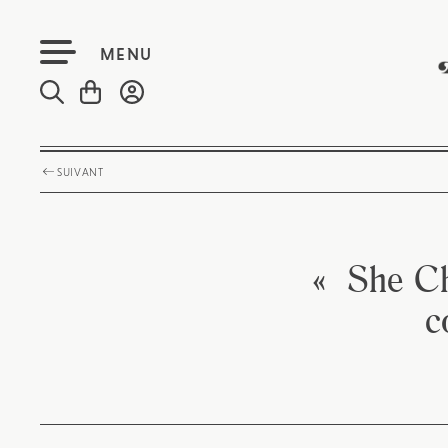
MENU
SUIVANT
« She Ch
c