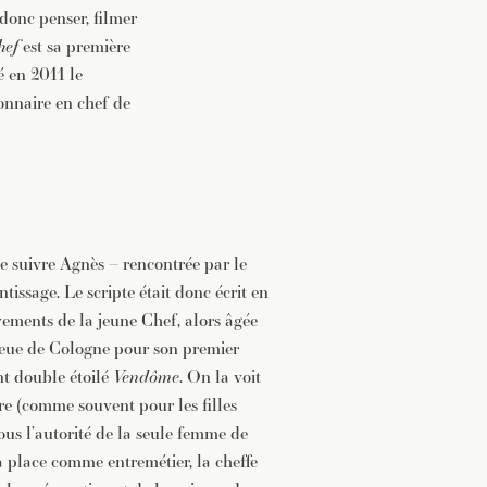
t donc penser, filmer
hef
est sa première
é en 2011 le
onnaire en chef de
 de suivre Agnès – rencontrée par le
tissage. Le scripte était donc écrit en
ements de la jeune Chef, alors âgée
ieue de Cologne pour son premier
nt double étoilé
Vendôme
. On la voit
e (comme souvent pour les filles
sous l’autorité de la seule femme de
sa place comme entremétier, la cheffe