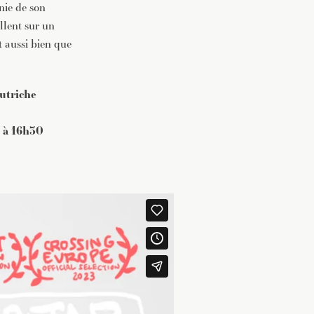
gnie de son
illent sur un
t aussi bien que
utriche
 à 16h30