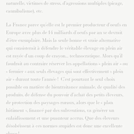
naturelle, victimes de stress, d’agressions multiples (picage,
cannibalisme), etc.
La France parce qu’elle est le premier producteur d’oeufs en
Europe avec plus de 14 milliards d’oeufs par an se devrait
d’être exemplaire. Mais la seule bonne et vraie alternative
qui consisterait à défendre le véritable élevage en plein air
est rayée d’un coup de crayon… technocratique. Alors qu’il
faudrait au contraire réserver les appellations « plein air » ou
« fermier » aux seuls élevages qui sont effectivement « plein
air » durant toute l’année ! C’est pourtant le seul choix
possible en matière de bientraitance animale, de qualité des
produits, de défense du pouvoir d’achat des petits éleveurs,
de protection des paysages ruraux, alors que le « plan
bâtiment », financé par des subventions, va générer un
enlaidissement et une puanteur accrus. Que des éleveurs
désobéissent à ces normes stupides est donc une excellente
chose !