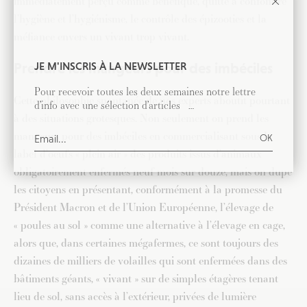
immédiatement perçu comme bénéfique, quitte à confondre
l’hygiène et l’hygiénisme, le contrôle des épizooties et la
méfiance envers un vivant trop vivant.
JE M'INSCRIS À LA NEWSLETTER
Prendre les mangeurs pour des imbéciles
Pour recevoir toutes les deux semaines notre lettre
Cette philosophie spontanée de nos experts aboutit pourtant
d’info avec une sélection d’articles …
à des situations grotesques. Non seulement on prend les
mangeurs pour des imbéciles en commercialisant sous le
label d’oeufs « plein air » des produits issus d’animaux
obligatoirement enfermés neuf mois sur douze, mais on dupe
les citoyens en présentant, conformément à la promesse du
Président Macron et de l’Union Européenne, l’élevage de
« poules au sol » comme une alternative à l’élevage en cage,
alors que, dans certaines mégafermes, ce sont toujours des
dizaines de milliers de volailles qui sont enfermées dans des
bâtiments géants, « vivant » sur de simples étagères tenant
lieu de sol, sans accès à l’extérieur, privées de lumière