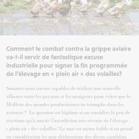
Comment le combat contre la grippe aviaire
va-t-il servir de fantastique excuse
industrielle pour signer la fin programmée
de l’élevage en « plein air » des volailles?
Sommes-nous encore capables de réaliser une nouvelle
alliance entre les paysans et les mangeurs pour éviter que le
Meilleur des mondes productivistes ne triomphe dans les
assiettes ? La question est légitime si on considère le peu de
réactions qu’à suscité l’interdiction très récente de l’élevage
« plein air » des volailles ! Le mot est même faible si on prend
en considération les non-déclarations des divers candidats