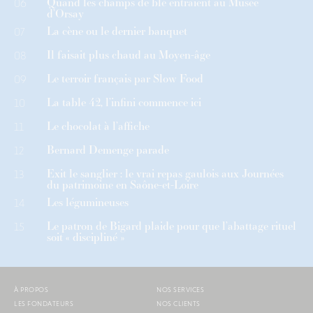
Quand les champs de blé entraient au Musée
06
d’Orsay
La cène ou le dernier banquet
07
Il faisait plus chaud au Moyen-âge
08
Le terroir français par Slow Food
09
La table 42, l’infini commence ici
10
Le chocolat à l’affiche
11
Bernard Demenge parade
12
Exit le sanglier : le vrai repas gaulois aux Journées
13
du patrimoine en Saône-et-Loire
Les légumineuses
14
Le patron de Bigard plaide pour que l’abattage rituel
15
soit « discipliné »
À PROPOS
NOS SERVICES
LES FONDATEURS
NOS CLIENTS