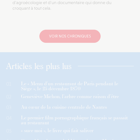
d'agroécologie et d'un documentaire qui donne du
croquant à tout cela.
VOIR NOS CHRONIQUES
Articles les plus lus
Le « Menu d’un restaurant de Paris pendant le
01
Siège », le 25 décembre 1870
Geneviève Michon, l’arbre comme raison d’être
02
Au cœur de la cuisine centrale de Nantes
03
Le premier film pornographique français se passait
04
au restaurant
« suce moi », le livre qui fait saliver
05