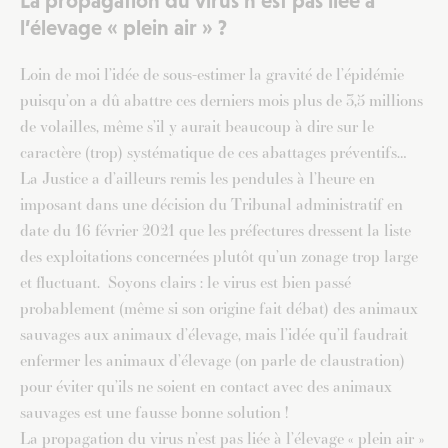
La propagation du virus n’est pas liée à
l’élevage « plein air » ?
Loin de moi l’idée de sous-estimer la gravité de l’épidémie
puisqu’on a dû abattre ces derniers mois plus de 3,5 millions
de volailles, même s’il y aurait beaucoup à dire sur le
caractère (trop) systématique de ces abattages préventifs…
La Justice a d’ailleurs remis les pendules à l’heure en
imposant dans une décision du Tribunal administratif en
date du 16 février 2021 que les préfectures dressent la liste
des exploitations concernées plutôt qu’un zonage trop large
et fluctuant. Soyons clairs : le virus est bien passé
probablement (même si son origine fait débat) des animaux
sauvages aux animaux d’élevage, mais l’idée qu’il faudrait
enfermer les animaux d’élevage (on parle de claustration)
pour éviter qu’ils ne soient en contact avec des animaux
sauvages est une fausse bonne solution !
La propagation du virus n’est pas liée à l’élevage « plein air »