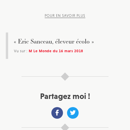
POUR EN SAVOIR PLUS
« Eric Sanceau, éleveur écolo »
Vu sur :
M Le Monde du 16 mars 2018
JE M'INSCRIS À LA NEWSLETTER
Partagez moi !
Pour recevoir toutes les deux semaines notre lettre
d’info avec une sélection d’articles …