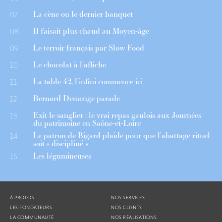
La cène ou le dernier banquet
07
Il faisait plus chaud au Moyen-âge
08
Le terroir français par Slow Food
09
Le chocolat à l’affiche
10
La table 42, l’infini commence ici
11
Bernard Demenge parade
12
Exit le sanglier : le vrai repas gaulois aux Journées
13
du patrimoine en Saône-et-Loire
Le patron de Bigard plaide pour que l’abattage rituel
14
soit « discipliné »
Les légumineuses
15
À PROPOS
NOS SERVICES
LES FONDATEURS
NOS CLIENTS
LA COMMUNAUTÉ
NOS RÉALISATIONS