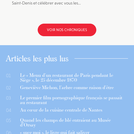
Saint-Denis et célébrer avec vous les...
VOIR NOS CHRONIQUES
Articles les plus lus
Le « Menu d’un restaurant de Paris pendant le
01
Siège », le 25 décembre 1870
Geneviève Michon, l’arbre comme raison d’être
02
Le premier film pornographique français se passait
03
au restaurant
Au cœur de la cuisine centrale de Nantes
04
Quand les champs de blé entraient au Musée
05
d’Orsay
« suce moi », le livre qui fait saliver
06