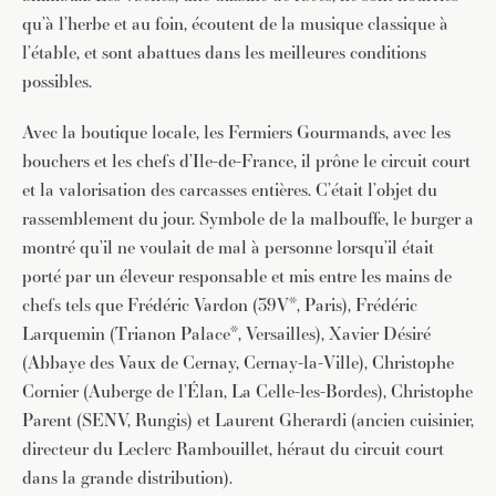
qu’à l’herbe et au foin, écoutent de la musique classique à
l’étable, et sont abattues dans les meilleures conditions
possibles.
Avec la boutique locale, les Fermiers Gourmands, avec les
bouchers et les chefs d’Ile-de-France, il prône le circuit court
et la valorisation des carcasses entières. C’était l’objet du
rassemblement du jour. Symbole de la malbouffe, le burger a
montré qu’il ne voulait de mal à personne lorsqu’il était
porté par un éleveur responsable et mis entre les mains de
chefs tels que Frédéric Vardon (39V*, Paris), Frédéric
Larquemin (Trianon Palace*, Versailles), Xavier Désiré
(Abbaye des Vaux de Cernay, Cernay-la-Ville), Christophe
Cornier (Auberge de l’Élan, La Celle-les-Bordes), Christophe
Parent (SENV, Rungis) et Laurent Gherardi (ancien cuisinier,
directeur du Leclerc Rambouillet, héraut du circuit court
dans la grande distribution).