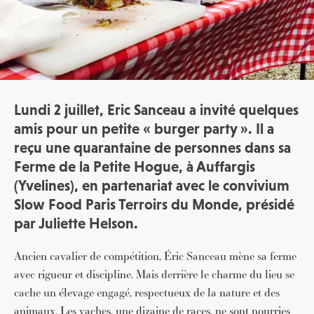
Lundi 2 juillet, Eric Sanceau a invité quelques
amis pour un petite « burger party ». Il a
reçu une quarantaine de personnes dans sa
Ferme de la Petite Hogue
, à Auffargis
(Yvelines), en partenariat avec le convivium
Slow Food Paris Terroirs du Monde, présidé
par Juliette Helson.
Ancien cavalier de compétition, Éric Sanceau mène sa ferme
avec rigueur et discipline. Mais derrière le charme du lieu se
cache un élevage engagé, respectueux de la nature et des
animaux. Les vaches, une dizaine de races, ne sont nourries