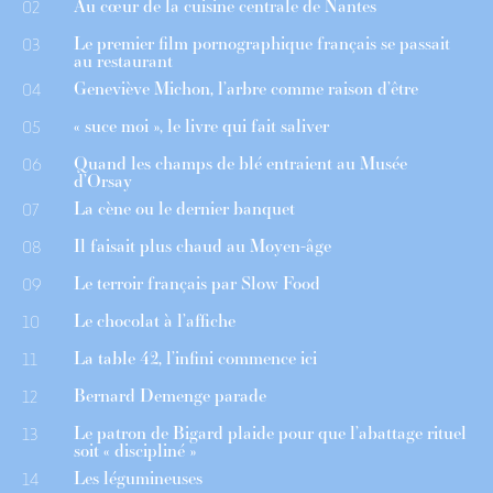
Au cœur de la cuisine centrale de Nantes
02
Le premier film pornographique français se passait
03
au restaurant
Geneviève Michon, l’arbre comme raison d’être
04
« suce moi », le livre qui fait saliver
05
Quand les champs de blé entraient au Musée
06
d’Orsay
La cène ou le dernier banquet
07
Il faisait plus chaud au Moyen-âge
08
Le terroir français par Slow Food
09
Le chocolat à l’affiche
10
La table 42, l’infini commence ici
11
Bernard Demenge parade
12
Le patron de Bigard plaide pour que l’abattage rituel
13
soit « discipliné »
Les légumineuses
14