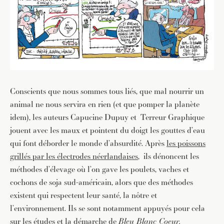
Conscients que nous sommes tous liés, que mal nourrir un
animal ne nous servira en rien (et que pomper la planète
idem), les auteurs Capucine Dupuy et Terreur Graphique
jouent avec les maux et pointent du doigt les gouttes d’eau
qui font déborder le monde d’absurdité. Après
les poissons
grillés par les électrodes néerlandaises
, ils dénoncent les
méthodes d’élevage où l’on gave les poulets, vaches et
cochons de soja sud-américain, alors que des méthodes
existent qui respectent leur santé, la nôtre et
l’environnement. Ils se sont notamment appuyés pour cela
sur les études et la démarche de
Bleu Blanc Coeur
.