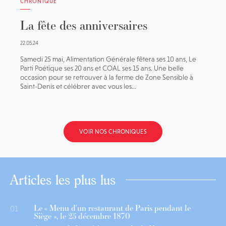
CHRONIQUE
La fête des anniversaires
22.05.24
Samedi 25 mai, Alimentation Générale fêtera ses 10 ans, Le
Parti Poétique ses 20 ans et COAL ses 15 ans. Une belle
occasion pour se retrouver à la ferme de Zone Sensible à
Saint-Denis et célébrer avec vous les...
VOIR NOS CHRONIQUES
Articles les plus lus
Le « Menu d’un restaurant de Paris pendant le
01
Siège », le 25 décembre 1870