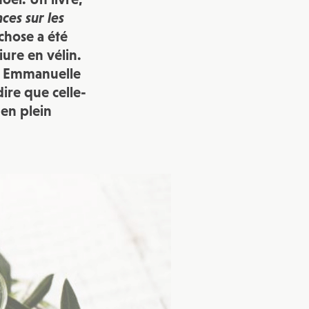
ces sur les
vec une
 chose a été
iure en vélin.
hez Emmanuelle
dire que celle-
en plein