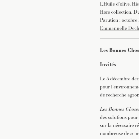
L’Huile d’olive, H
Hors collection, 
Parution : octobre
Emmanuelle Deche
Les Bonnes Chose
Invités
Le 5 décembre dern
pour l’environneme
de recherche agron
Les Bonnes Chose
des solutions pour
sur la nécessaire 
nombreuse de se no