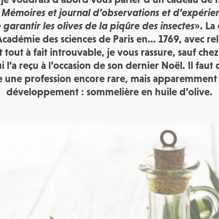
JE M'INSCRIS À LA NEWSLETTER
«
Mémoires et journal d’observations et d’expérien
Pour recevoir toutes les deux semaines notre lettre d’info a
garantir les olives de la piqûre des insectes
». La
sélection d’articles …
Académie des sciences de Paris en… 1769, avec rel
 tout à fait introuvable, je vous rassure, sauf c
 l’a reçu à l’occasion de son dernier Noël. Il faut 
ce une profession encore rare, mais apparemment 
développement : sommelière en huile d’olive.