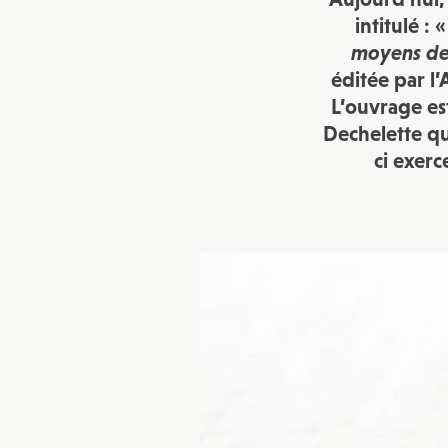
intitulé : 
moyens de 
éditée par l’
L’ouvrage est
Dechelette qui
ci exer