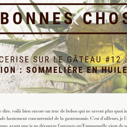
e dire, voilà bien encore un truc de bobos qui ne savent plus quoi i
de hautement concurrentiel de la gastronomie. C’est d’ailleurs, je l
enue, avant que je ne découvre l’ouvrage qu’Emmanuelle vient de pu