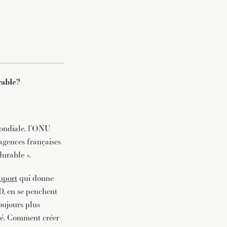
rable?
mondiale, l’ONU
agences françaises
durable ».
pport
qui donne
0, en se penchent
oujours plus
dé. Comment créer