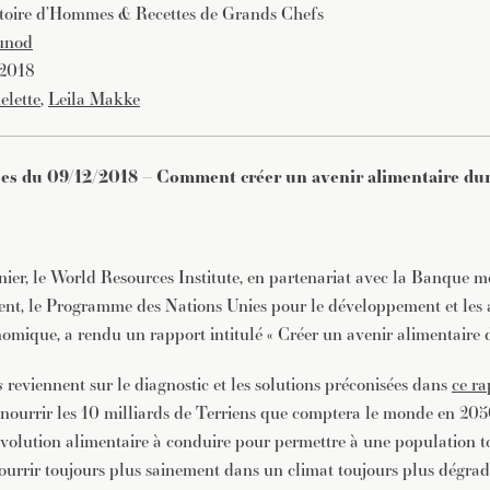
istoire d’Hommes & Recettes de Grands Chefs
Dunod
 2018
lette
,
Leila Makke
s du 09/12/2018 – Comment créer un avenir alimentaire du
ier, le World Resources Institute, en partenariat avec la Banque 
nt, le Programme des Nations Unies pour le développement et les 
omique, a rendu un rapport intitulé « Créer un avenir alimentaire 
s
reviennent sur le diagnostic et les solutions préconisées dans
ce ra
 nourrir les 10 milliards de Terriens que comptera le monde en 205
révolution alimentaire à conduire pour permettre à une population t
urrir toujours plus sainement dans un climat toujours plus dégra