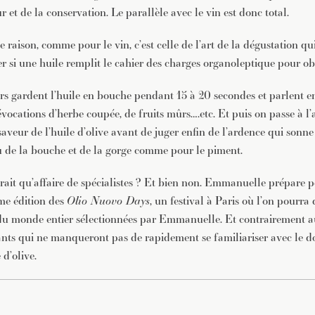
ur et de la conservation. Le parallèle avec le vin est donc total.
 raison, comme pour le vin, c’est celle de l’art de la dégustation q
 si une huile remplit le cahier des charges organoleptique pour obt
ers gardent l’huile en bouche pendant 15 à 20 secondes et parlent en
évocations d’herbe coupée, de fruits mûrs….etc. Et puis on passe à l
saveur de l’huile d’olive avant de juger enfin de l’ardence qui son
au de la bouche et de la gorge comme pour le piment.
erait qu’affaire de spécialistes ? Et bien non. Emmanuelle prépare p
ème édition des
Olio Nuovo Days
, un festival à Paris où l’on pourra 
s du monde entier sélectionnées par Emmanuelle. Et contrairement a
ants qui ne manqueront pas de rapidement se familiariser avec le d
d’olive.