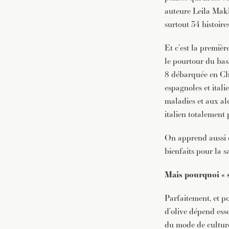
auteure Leila Makke 
surtout 34 histoire
Et c’est la premièr
le pourtour du ba
8 débarquée en Chi
espagnoles et itali
maladies et aux al
italien totalement 
On apprend aussi q
bienfaits pour la s
Mais pourquoi « s
Parfaitement, et po
d’olive dépend ess
du mode de culture