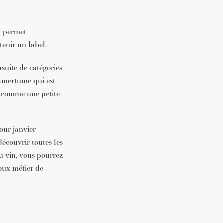
ui permet
enir un label.
suite de catégories
’amertume qui est
ne comme une petite
our janvier
découvrir toutes les
u vin, vous pourrez
oux métier de