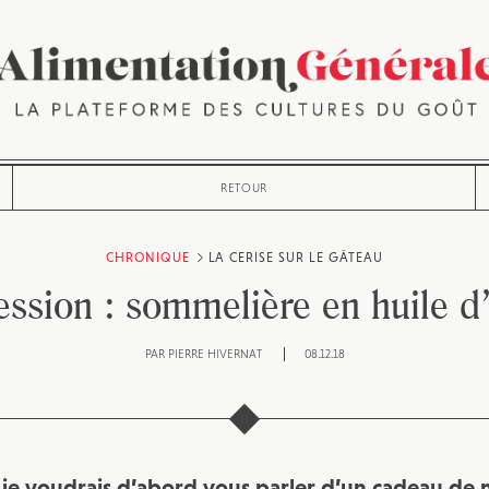
RETOUR
CHRONIQUE
LA CERISE SUR LE GÂTEAU
ession : sommelière en huile d’
PAR
PIERRE HIVERNAT
08.12.18
je voudrais d’abord vous parler d’un cadeau de n