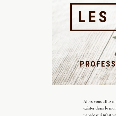
Alors vous allez m
exister dans le mon
pensée qui m’est v