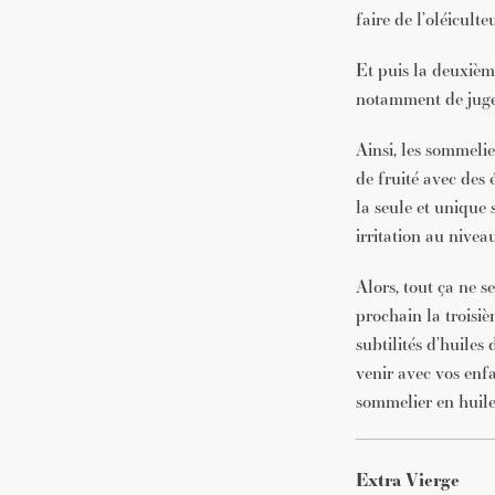
faire de l’oléiculte
Et puis la deuxième
notamment de juger
Ainsi, les sommeli
de fruité avec des 
la seule et unique 
irritation au nive
Alors, tout ça ne s
prochain la troisi
subtilités d’huile
venir avec vos enf
sommelier en huile 
Extra Vierge