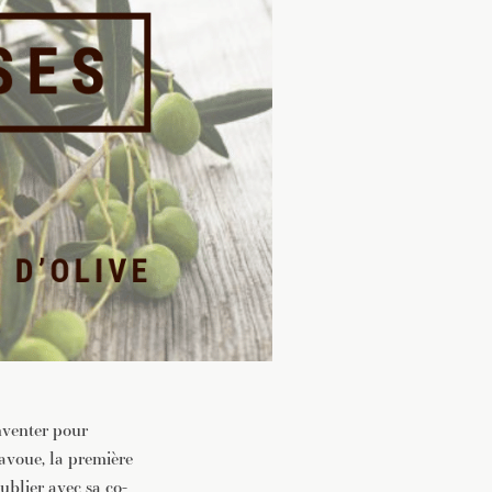
nventer pour
’avoue, la première
blier avec sa co-