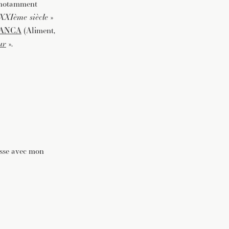
t notamment
 XXIème siècle
»
 ANCA
(Aliment,
ur
».
esse avec mon