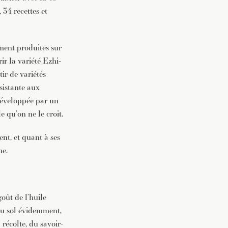
 34 recettes et
ement produites sur
 la variété Ezhi-
ir de variétés
ésistante aux
 développée par un
e qu’on ne le croit.
nt, et quant à ses
ne.
goût de l’huile
 du sol évidemment,
récolte, du savoir-