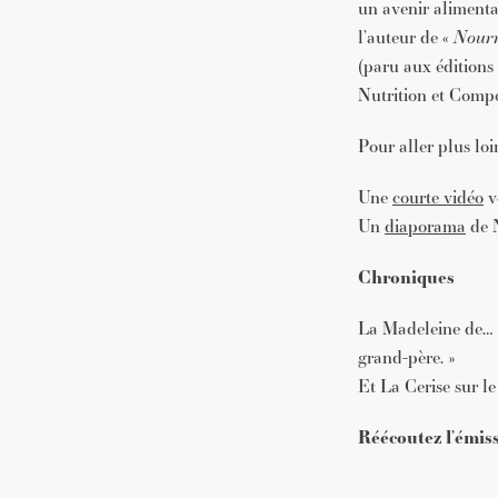
un avenir aliment
l’auteur de «
Nourr
(paru aux éditions
Nutrition et Comp
Pour aller plus loin
Une
courte vidéo
v
Un
diaporama
de 
Chroniques
La Madeleine de… 
grand-père. »
Et
La Cerise sur le
Réécoutez l’émis