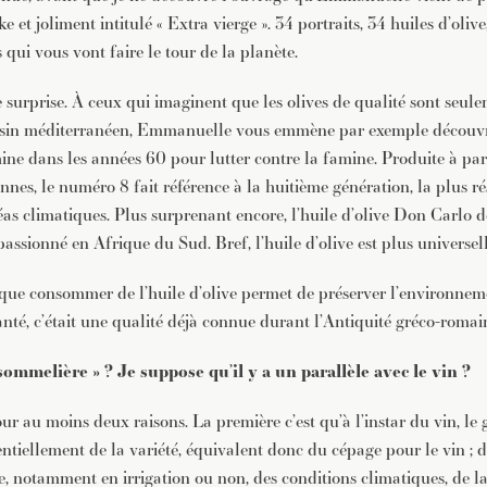
et joliment intitulé « Extra vierge ». 34 portraits, 34 huiles d’olive,
s qui vous vont faire le tour de la planète.
e surprise. À ceux qui imaginent que les olives de qualité sont seul
ssin méditerranéen, Emmanuelle vous emmène par exemple découvrir
ne dans les années 60 pour lutter contre la famine. Produite à part
ennes, le numéro 8 fait référence à la huitième génération, la plus r
éas climatiques. Plus surprenant encore, l’huile d’olive Don Carlo
passionné en Afrique du Sud. Bref, l’huile d’olive est plus universell
ue consommer de l’huile d’olive permet de préserver l’environneme
anté, c’était une qualité déjà connue durant l’Antiquité gréco-romai
ommelière » ? Je suppose qu’il y a un parallèle avec le vin ?
ur au moins deux raisons. La première c’est qu’à l’instar du vin, le 
entiellement de la variété, équivalent donc du cépage pour le vin ;
, notamment en irrigation ou non, des conditions climatiques, de la 