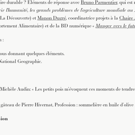
aire durable ? Eléments de réponse avec
Bruno Parmentier
, qui es
ir l’humanité, les grands problèmes de l’agriculture mondiale au
 La Découverte) et
Manon Dugré
, coordinatrice projets à la
Chaire
ortement Alimentaire) et de la BD numérique «
Manger vers le fut
 :
ous donnant quelques éléments.
National Geographic.
Michèle Audin: « Les petits pois m’évoquent ces moments de tendr
 gâteau de Pierre Hivernat, Profession : sommelière en huile d’olive
sion