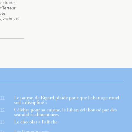
électrodes
t Terreur
des
, vaches et
Le patron de Bigard plaide pour que l’abattage rituel
11
soit « discipliné »
Célèbre pour sa cuisine, le Liban éclaboussé par des
12
scandales alimentaires
Le chocolat à l’affiche
13
Les légumineuses