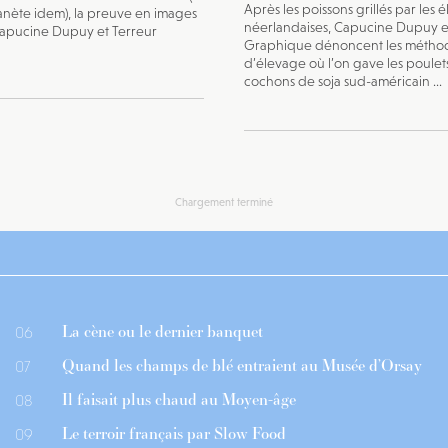
Après les poissons grillés par les 
anète idem), la preuve en images
néerlandaises, Capucine Dupuy e
Capucine Dupuy et Terreur
Graphique dénoncent les métho
d’élevage où l’on gave les poulets
cochons de soja sud-américain ...
Chargement terminé
La cène ou le dernier banquet
06
Quand les champs de blé entraient au Musée d’Orsay
07
Il faisait plus chaud au Moyen-âge
08
Le terroir français par Slow Food
09