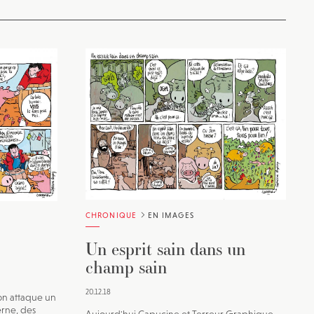
CHRONIQUE
EN IMAGES
Un esprit sain dans un
champ sain
20.12.18
 on attaque un
erne, des
Aujourd'hui Capucine et Terreur Graphique