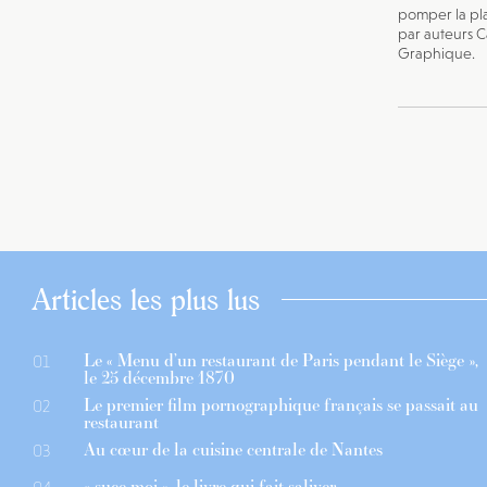
pomper la pl
par auteurs 
Graphique.
Articles les plus lus
Le « Menu d’un restaurant de Paris pendant le Siège »,
01
le 25 décembre 1870
Le premier film pornographique français se passait au
02
restaurant
Au cœur de la cuisine centrale de Nantes
03
« suce moi », le livre qui fait saliver