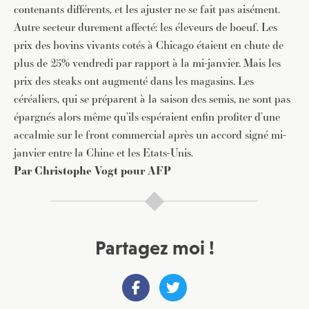
contenants différents, et les ajuster ne se fait pas aisément.
Autre secteur durement affecté: les éleveurs de boeuf. Les
prix des bovins vivants cotés à Chicago étaient en chute de
plus de 25% vendredi par rapport à la mi-janvier. Mais les
prix des steaks ont augmenté dans les magasins. Les
JE M'INSCRIS À LA NEWSLETTER
céréaliers, qui se préparent à la saison des semis, ne sont pas
Pour recevoir toutes les deux semaines notre lettre
épargnés alors même qu’ils espéraient enfin profiter d’une
d’info avec une sélection d’articles …
accalmie sur le front commercial après un accord signé mi-
janvier entre la Chine et les Etats-Unis.
Par Christophe Vogt pour AFP
Partagez moi !