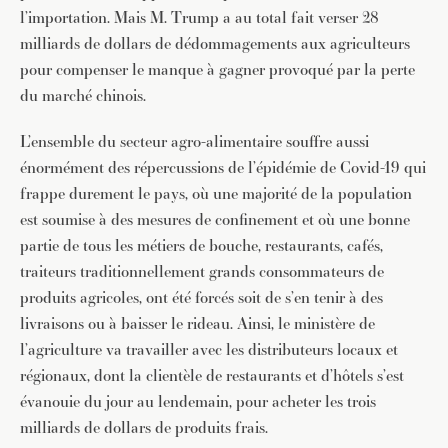
l’importation. Mais M. Trump a au total fait verser 28
milliards de dollars de dédommagements aux agriculteurs
pour compenser le manque à gagner provoqué par la perte
du marché chinois.
L’ensemble du secteur agro-alimentaire souffre aussi
énormément des répercussions de l’épidémie de Covid-19 qui
frappe durement le pays, où une majorité de la population
est soumise à des mesures de confinement et où une bonne
partie de tous les métiers de bouche, restaurants, cafés,
traiteurs traditionnellement grands consommateurs de
produits agricoles, ont été forcés soit de s’en tenir à des
livraisons ou à baisser le rideau. Ainsi, le ministère de
l’agriculture va travailler avec les distributeurs locaux et
régionaux, dont la clientèle de restaurants et d’hôtels s’est
évanouie du jour au lendemain, pour acheter les trois
milliards de dollars de produits frais.