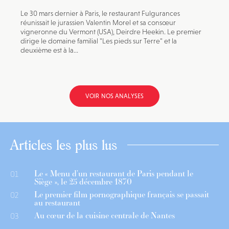
Le 30 mars dernier à Paris, le restaurant Fulgurances
réunissait le jurassien Valentin Morel et sa consœur
vigneronne du Vermont (USA), Deirdre Heekin. Le premier
dirige le domaine familial "Les pieds sur Terre" et la
deuxième est à la...
VOIR NOS ANALYSES
Articles les plus lus
Le « Menu d’un restaurant de Paris pendant le
01
Siège », le 25 décembre 1870
Le premier film pornographique français se passait
02
au restaurant
Au cœur de la cuisine centrale de Nantes
03