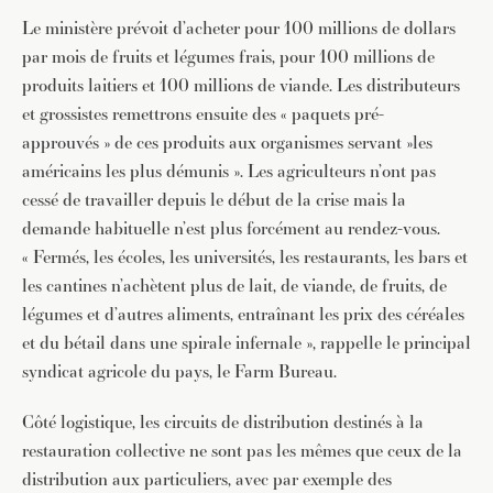
Le ministère prévoit d’acheter pour 100 millions de dollars
par mois de fruits et légumes frais, pour 100 millions de
produits laitiers et 100 millions de viande. Les distributeurs
et grossistes remettrons ensuite des « paquets pré-
approuvés » de ces produits aux organismes servant »les
américains les plus démunis ». Les agriculteurs n’ont pas
cessé de travailler depuis le début de la crise mais la
demande habituelle n’est plus forcément au rendez-vous.
« Fermés, les écoles, les universités, les restaurants, les bars et
les cantines n’achètent plus de lait, de viande, de fruits, de
légumes et d’autres aliments, entraînant les prix des céréales
et du bétail dans une spirale infernale », rappelle le principal
syndicat agricole du pays, le Farm Bureau.
Côté logistique, les circuits de distribution destinés à la
restauration collective ne sont pas les mêmes que ceux de la
distribution aux particuliers, avec par exemple des