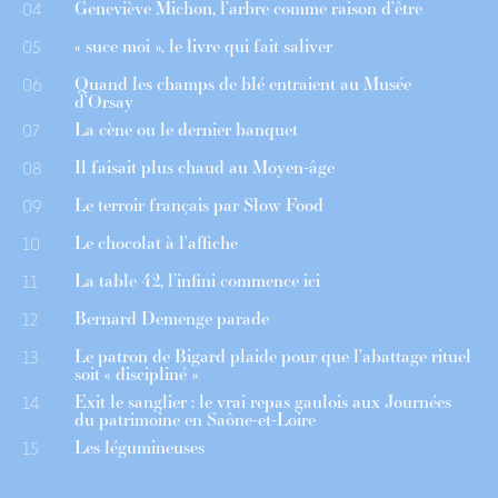
Geneviève Michon, l’arbre comme raison d’être
04
« suce moi », le livre qui fait saliver
05
Quand les champs de blé entraient au Musée
06
d’Orsay
La cène ou le dernier banquet
07
Il faisait plus chaud au Moyen-âge
08
Le terroir français par Slow Food
09
Le chocolat à l’affiche
10
La table 42, l’infini commence ici
11
Bernard Demenge parade
12
Le patron de Bigard plaide pour que l’abattage rituel
13
soit « discipliné »
Exit le sanglier : le vrai repas gaulois aux Journées
14
du patrimoine en Saône-et-Loire
Les légumineuses
15