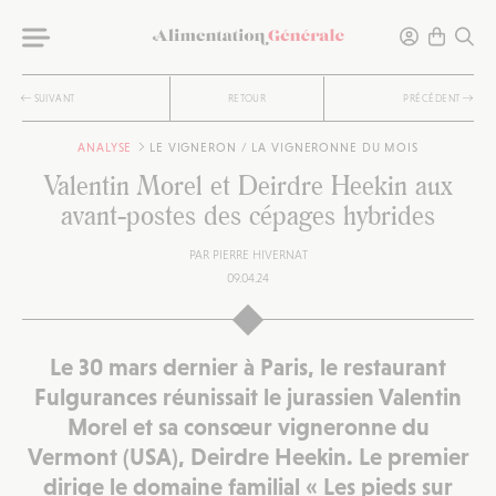
SUIVANT
RETOUR
PRÉCÉDENT
ANALYSE
LE VIGNERON / LA VIGNERONNE DU MOIS
Valentin Morel et Deirdre Heekin aux
avant-postes des cépages hybrides
PAR
PIERRE HIVERNAT
09.04.24
Le 30 mars dernier à Paris, le restaurant
Fulgurances
réunissait le jurassien Valentin
Morel et sa consœur vigneronne du
Vermont (USA), Deirdre Heekin. Le premier
dirige le domaine familial «
Les pieds sur