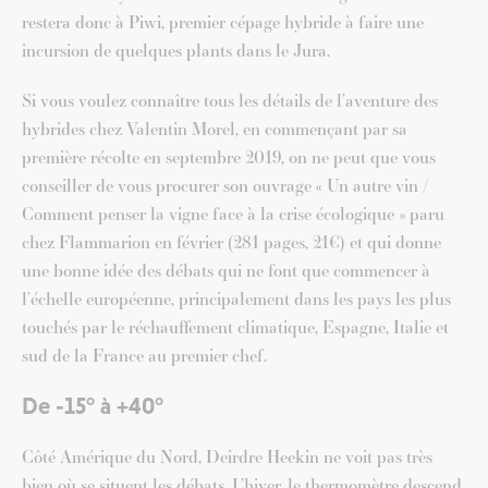
restera donc à Piwi, premier cépage hybride à faire une
incursion de quelques plants dans le Jura.
Si vous voulez connaître tous les détails de l’aventure des
hybrides chez Valentin Morel, en commençant par sa
première récolte en septembre 2019, on ne peut que vous
conseiller de vous procurer son ouvrage « Un autre vin /
Comment penser la vigne face à la crise écologique » paru
chez Flammarion en février (281 pages, 21€) et qui donne
une bonne idée des débats qui ne font que commencer à
l’échelle européenne, principalement dans les pays les plus
touchés par le réchauffement climatique, Espagne, Italie et
sud de la France au premier chef.
De -15° à +40°
Côté Amérique du Nord, Deirdre Heekin ne voit pas très
bien où se situent les débats. L’hiver, le thermomètre descend