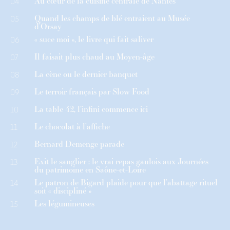
Au cœur de la cuisine centrale de Nantes
04
Quand les champs de blé entraient au Musée
05
d’Orsay
« suce moi », le livre qui fait saliver
06
Il faisait plus chaud au Moyen-âge
07
La cène ou le dernier banquet
08
Le terroir français par Slow Food
09
La table 42, l’infini commence ici
10
Le chocolat à l’affiche
11
Bernard Demenge parade
12
Exit le sanglier : le vrai repas gaulois aux Journées
13
du patrimoine en Saône-et-Loire
Le patron de Bigard plaide pour que l’abattage rituel
14
soit « discipliné »
Les légumineuses
15