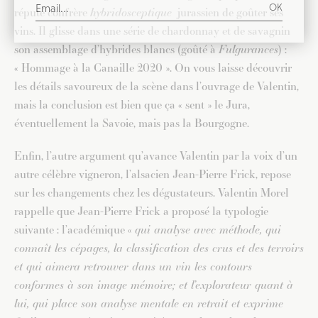
réputé confrère
hybridosceptique
jurassien de goûter ses
vins. Il glisse dans une série de chardonnay et de savagnin
son assemblage d’hybrides blancs (goûté à
Fulgurances
) :
« Hommage à la Canaille 2020 ». On vous laisse découvrir
les détails savoureux de la scène dans l’ouvrage de Valentin,
mais la conclusion est bien que ça « sent » le Jura,
éventuellement la Savoie, mais pas la Bourgogne.
Enfin, l’autre argument qu’avance Valentin par la voix d’un
autre célèbre vigneron, l’alsacien Jean-Pierre Frick, repose
sur les changements chez les dégustateurs. Valentin Morel
rappelle que Jean-Pierre Frick a proposé la typologie
suivante : l’académique «
qui analyse avec méthode, qui
connaît les cépages, la classification des crus et des terroirs
et qui aimera retrouver dans un vin les contours
conformes à son image mémoire; et l’explorateur quant à
lui, qui place son analyse mentale en retrait et exprime