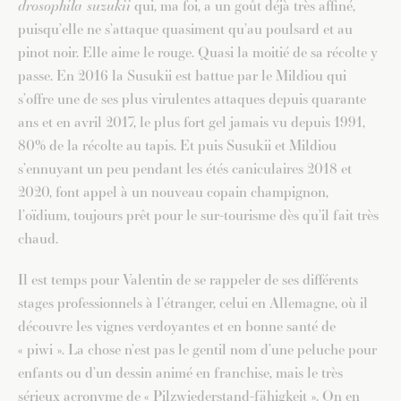
drosophila suzukii
qui, ma foi, a un goût déjà très affiné,
puisqu’elle ne s’attaque quasiment qu’au poulsard et au
pinot noir. Elle aime le rouge. Quasi la moitié de sa récolte y
passe. En 2016 la Susukii est battue par le Mildiou qui
s’offre une de ses plus virulentes attaques depuis quarante
ans et en avril 2017, le plus fort gel jamais vu depuis 1991,
80% de la récolte au tapis. Et puis Susukii et Mildiou
s’ennuyant un peu pendant les étés caniculaires 2018 et
2020, font appel à un nouveau copain champignon,
l’oïdium, toujours prêt pour le sur-tourisme dès qu’il fait très
chaud.
Il est temps pour Valentin de se rappeler de ses différents
stages professionnels à l’étranger, celui en Allemagne, où il
découvre les vignes verdoyantes et en bonne santé de
« piwi ». La chose n’est pas le gentil nom d’une peluche pour
enfants ou d’un dessin animé en franchise, mais le très
sérieux acronyme de « Pilzwiederstand-fähigkeit ». On en