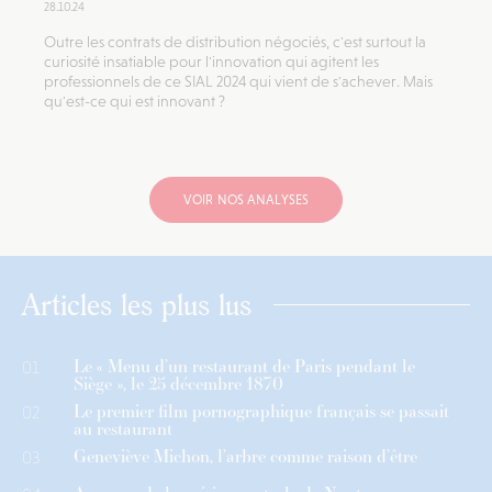
28.10.24
Outre les contrats de distribution négociés, c'est surtout la
curiosité insatiable pour l'innovation qui agitent les
professionnels de ce SIAL 2024 qui vient de s'achever. Mais
qu'est-ce qui est innovant ?
VOIR NOS ANALYSES
Articles les plus lus
Le « Menu d’un restaurant de Paris pendant le
01
Siège », le 25 décembre 1870
Le premier film pornographique français se passait
02
au restaurant
Geneviève Michon, l’arbre comme raison d’être
03