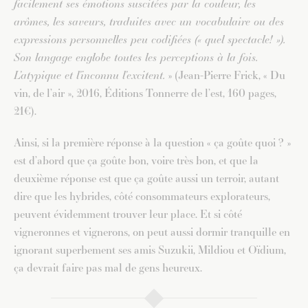
facilement ses émotions suscitées par la couleur, les
arômes, les saveurs, traduites avec un vocabulaire ou des
expressions personnelles peu codifiées (« quel spectacle! »).
Son langage englobe toutes les perceptions à la fois.
L’atypique et l’inconnu l’excitent.
» (Jean-Pierre Frick, « Du
vin, de l’air », 2016, Éditions Tonnerre de l’est, 160 pages,
21€).
Ainsi, si la première réponse à la question « ça goûte quoi ? »
est d’abord que ça goûte bon, voire très bon, et que la
deuxième réponse est que ça goûte aussi un terroir, autant
dire que les hybrides, côté consommateurs explorateurs,
peuvent évidemment trouver leur place. Et si côté
vigneronnes et vignerons, on peut aussi dormir tranquille en
ignorant superbement ses amis Suzukii, Mildiou et Oïdium,
ça devrait faire pas mal de gens heureux.