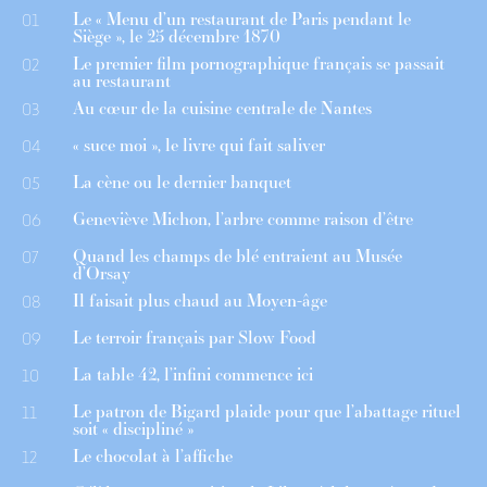
Le « Menu d’un restaurant de Paris pendant le
01
Siège », le 25 décembre 1870
Le premier film pornographique français se passait
02
au restaurant
Au cœur de la cuisine centrale de Nantes
03
« suce moi », le livre qui fait saliver
04
La cène ou le dernier banquet
05
Geneviève Michon, l’arbre comme raison d’être
06
Quand les champs de blé entraient au Musée
07
d’Orsay
Il faisait plus chaud au Moyen-âge
08
Le terroir français par Slow Food
09
La table 42, l’infini commence ici
10
Le patron de Bigard plaide pour que l’abattage rituel
11
soit « discipliné »
Le chocolat à l’affiche
12