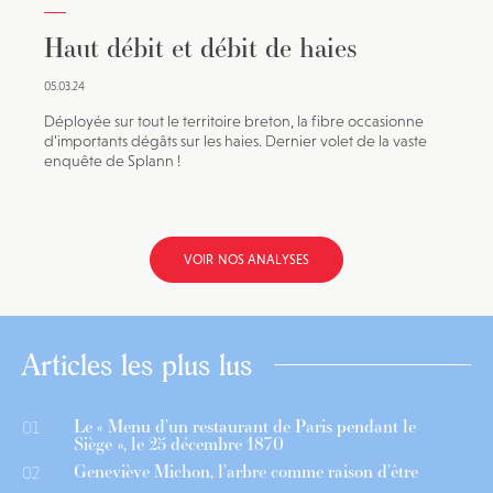
Haut débit et débit de haies
05.03.24
Déployée sur tout le territoire breton, la fibre occasionne
d’importants dégâts sur les haies. Dernier volet de la vaste
enquête de Splann !
VOIR NOS ANALYSES
Articles les plus lus
Le « Menu d’un restaurant de Paris pendant le
01
Siège », le 25 décembre 1870
Geneviève Michon, l’arbre comme raison d’être
02