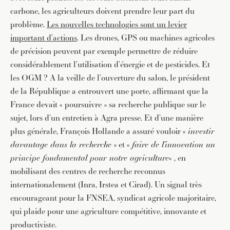
carbone, les agriculteurs doivent prendre leur part du
problème.
Les nouvelles technologies sont un levier
important d’actions
. Les drones, GPS ou machines agricoles
de précision peuvent par exemple permettre de réduire
considérablement l’utilisation d’énergie et de pesticides. Et
les OGM ? A la veille de l’ouverture du salon, le président
de la République a entrouvert une porte, affirmant que la
France devait « poursuivre » sa recherche publique sur le
sujet, lors d’un entretien à Agra presse. Et d’une manière
plus générale, François Hollande a assuré vouloir «
investir
davantage dans la recherche
» et «
faire de l’innovation un
principe fondamental pour notre agriculture
« , en
mobilisant des centres de recherche reconnus
internationalement (Inra, Irstea et Cirad). Un signal très
encourageant pour la FNSEA, syndicat agricole majoritaire,
qui plaide pour une agriculture compétitive, innovante et
productiviste.