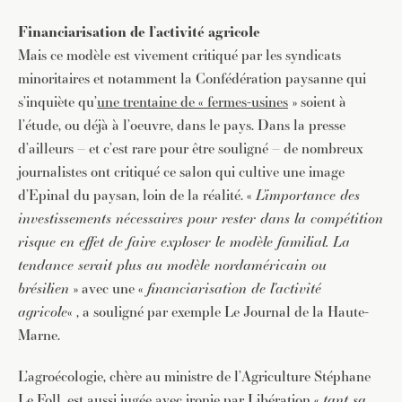
Financiarisation de l’activité agricole
Mais ce modèle est vivement critiqué par les syndicats
minoritaires et notamment la Confédération paysanne qui
s’inquiète qu’
une trentaine de « fermes-usines
» soient à
l’étude, ou déjà à l’oeuvre, dans le pays. Dans la presse
d’ailleurs – et c’est rare pour être souligné – de nombreux
journalistes ont critiqué ce salon qui cultive une image
d’Epinal du paysan, loin de la réalité. «
L’importance des
investissements nécessaires pour rester dans la compétition
risque en effet de faire exploser le modèle familial. La
tendance serait plus au modèle nordaméricain ou
brésilien
» avec une «
financiarisation de l’activité
agricole
« , a souligné par exemple Le Journal de la Haute-
Marne.
L’agroécologie, chère au ministre de l’Agriculture Stéphane
Le Foll, est aussi jugée avec ironie par Libération «
tant sa