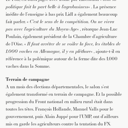
politique fait la part belle à l’agrobusiness
« . La présence
inédite de l’enseigne à bas prix Lidl a également beaucoup
fait parler. «
C’est le sens de la compétition. On ne vivra
pas avec l’agriculture du Moyen-Age
« , rétorque Jean-Luc
Poulain, également président de la Chambre d’agriculture
de l’Oise. «
Il faut arrêter de se voiler la face, les étables de
1.000 vaches en Allemagne, il y en pléthore
« , ajoute-t-il en
référence à la polémique autour de la ferme dite des 1.000
vaches dans la Somme.
Terrain de campagne
A un mois des élections départementales, le salon s’est
également transformé en terrain de campagne. Et la possible
progression du Front national en milieu rural était dans
toutes les têtes. François Hollande, Manuel Valls pour le
gouvernement, puis Alain Juppé pour l’UMP, ont d’ailleurs
mis en garde les agriculteurs contre la tentation du FN.