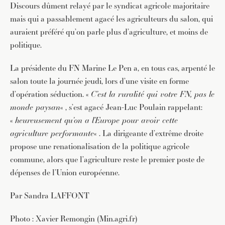
Discours dûment relayé par le syndicat agricole majoritaire
mais qui a passablement agacé les agriculteurs du salon, qui
auraient préféré qu’on parle plus d’agriculture, et moins de
politique.
La présidente du FN Marine Le Pen a, en tous cas, arpenté le
JE M'INSCRIS À LA NEWSLETTER
salon toute la journée jeudi, lors d’une visite en forme
d’opération séduction. «
C’est la ruralité qui votre FN, pas le
Pour recevoir toutes les deux semaines notre lettre
d’info avec une sélection d’articles …
monde paysan
« , s’est agacé Jean-Luc Poulain rappelant:
«
heureusement qu’on a l’Europe pour avoir cette
agriculture performante
« . La dirigeante d’extrême droite
propose une renationalisation de la politique agricole
commune, alors que l’agriculture reste le premier poste de
dépenses de l’Union européenne.
Par Sandra LAFFONT
Photo : Xavier Remongin (Min.agri.fr)