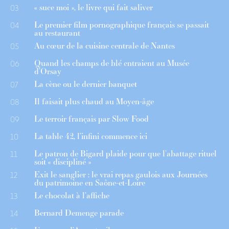
« suce moi », le livre qui fait saliver
03
Le premier film pornographique français se passait
04
au restaurant
Au cœur de la cuisine centrale de Nantes
05
Quand les champs de blé entraient au Musée
06
d’Orsay
La cène ou le dernier banquet
07
Il faisait plus chaud au Moyen-âge
08
Le terroir français par Slow Food
09
La table 42, l’infini commence ici
10
Le patron de Bigard plaide pour que l’abattage rituel
11
soit « discipliné »
Exit le sanglier : le vrai repas gaulois aux Journées
12
du patrimoine en Saône-et-Loire
Le chocolat à l’affiche
13
Bernard Demenge parade
14