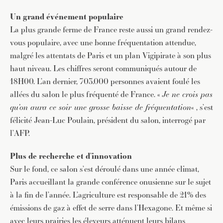
Un grand événement populaire
La plus grande ferme de France reste aussi un grand rendez-
vous populaire, avec une bonne fréquentation attendue,
malgré les attentats de Paris et un plan Vigipirate à son plus
haut niveau. Les chiffres seront communiqués autour de
18H00. L’an dernier, 703.000 personnes avaient foulé les
allées du salon le plus fréquenté de France. «
Je ne crois pas
qu’on aura ce soir une grosse baisse de fréquentation
« , s’est
félicité Jean-Luc Poulain, président du salon, interrogé par
l’AFP.
Plus de recherche et d’innovation
Sur le fond, ce salon s’est déroulé dans une année climat,
Paris accueillant la grande conférence onusienne sur le sujet
à la fin de l’année. L’agriculture est responsable de 21% des
émissions de gaz à effet de serre dans l’Hexagone. Et même si
avec leurs prairies les éleveurs atténuent leurs bilans