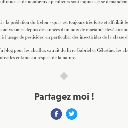
ouffrance et de nombreux apiculteurs sont inquiets et se demandent 
 « la prédation du frelon » qui « est toujours très forte et affaiblit le
 sont victimes depuis des années d’un taux de mortalité élevé attribu
 à l’usage de pesticides, en particulier des insecticides de la classe 
n blog pour les abeilles
, extrait du livre Gabriel et Célestine, les ab
ilise les enfants au respect de la nature.
Partagez moi !