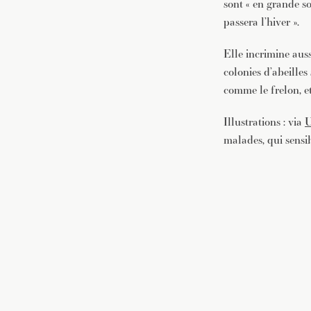
sont « en grande s
passera l’hiver ».
Elle incrimine aussi
colonies d’abeilles
comme le frelon, et
Illustrations : via
U
malades, qui sensib