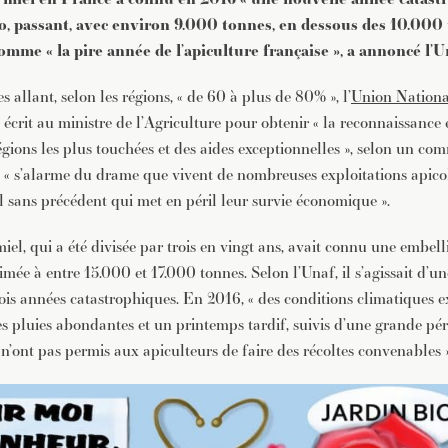
JE M'INSCRIS À LA NEWSLETTER
o, passant, avec environ 9.000 tonnes, en dessous des 10.000
Pour recevoir toutes les deux semaines notre lettre d’info a
omme « la pire année de l’apiculture française », a annoncé l’U
sélection d’articles …
s allant, selon les régions, « de 60 à plus de 80% », l’
Union Nationa
 écrit au ministre de l’Agriculture pour obtenir « la reconnaissance
régions les plus touchées et des aides exceptionnelles », selon un c
le « s’alarme du drame que vivent de nombreuses exploitations apico
sans précédent qui met en péril leur survie économique ».
el, qui a été divisée par trois en vingt ans, avait connu une embell
mée à entre 15.000 et 17.000 tonnes. Selon l’Unaf, il s’agissait d’u
rois années catastrophiques. En 2016, « des conditions climatiques
es pluies abondantes et un printemps tardif, suivis d’une grande pér
n’ont pas permis aux apiculteurs de faire des récoltes convenables »