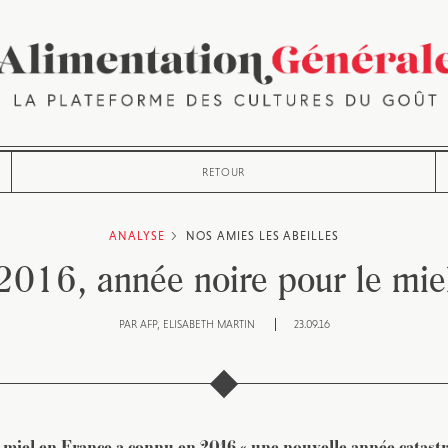
RETOUR
ANALYSE
NOS AMIES LES ABEILLES
2016, année noire pour le mie
PAR
AFP
ELISABETH MARTIN
23.09.16
 miel en France a connu en 2016 « une nouvelle année catast