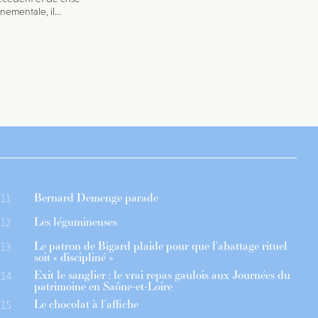
ementale, il...
Bernard Demenge parade
11
Les légumineuses
12
Le patron de Bigard plaide pour que l’abattage rituel
13
soit « discipliné »
Exit le sanglier : le vrai repas gaulois aux Journées du
14
patrimoine en Saône-et-Loire
Le chocolat à l’affiche
15