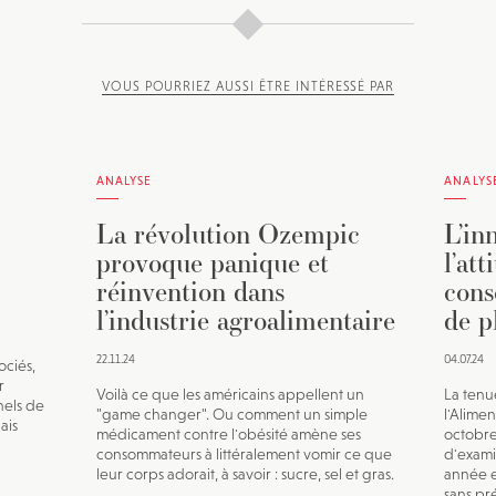
VOUS POURRIEZ AUSSI ÊTRE INTÉRESSÉ PAR
ANALYSE
ANALYS
La révolution Ozempic
L’in
provoque panique et
l’att
réinvention dans
cons
l’industrie agroalimentaire
de p
22.11.24
04.07.24
ociés,
r
Voilà ce que les américains appellent un
La tenu
nels de
"game changer". Ou comment un simple
l'Alimen
ais
médicament contre l'obésité amène ses
octobre
consommateurs à littéralement vomir ce que
d'exami
leur corps adorait, à savoir : sucre, sel et gras.
année e
sans pr