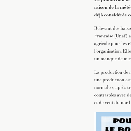
raison de la mété
déjà considérée c
Relevant des baisse
Française
(Unaf) a
agricole pour les 
l’organisation. El
un manque de miel 
La production de mi
une production esti
normale », après t
contrastées avec d
et de vent du nord 