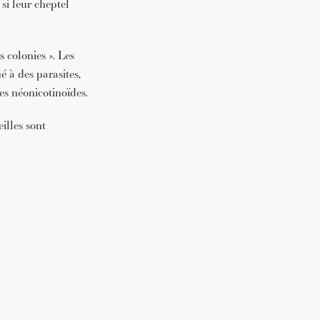
si leur cheptel
s colonies ». Les
é à des parasites,
des néonicotinoïdes.
eilles sont