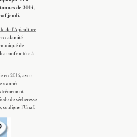
 tonnes de 2014,
vec une
naf jeudi.
le de l’Apiculture
 en calamité
ommuniqué de
les confrontées à
ie en 2015, avec
ne « année
 extrêmement
iode de sécheresse
, souligne l’Unaf.