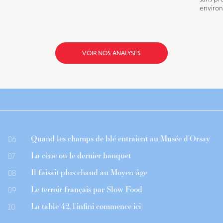
environn
VOIR NOS ANALYSES
Quand les champs de blé entraient au Musée d’Orsay
06
La cène ou le dernier banquet
07
Il faisait plus chaud au Moyen-âge
08
Le terroir français par Slow Food
09
La table 42, l’infini commence ici
10