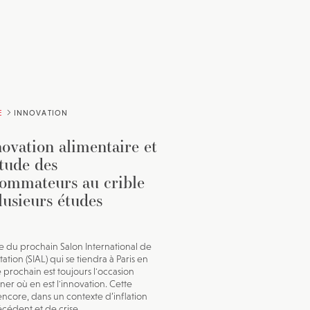
E
INNOVATION
novation alimentaire et
itude des
ommateurs au crible
lusieurs études
e du prochain Salon International de
tation (SIAL) qui se tiendra à Paris en
 prochain est toujours l'occasion
ner où en est l'innovation. Cette
ncore, dans un contexte d’inflation
écédent et de crise