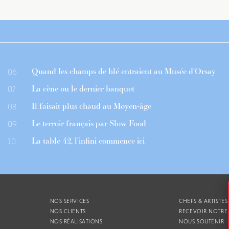
Quand les champs de blé entraient au Musée d’Orsay
06
La cène ou le dernier banquet
07
Il faisait plus chaud au Moyen-âge
08
Le terroir français par Slow Food
09
La table 42, l’infini commence ici
10
NOS SERVICES
CHEFS & ARTISTES
NOS CLIENTS
RECEVOIR NOTRE
NOS RÉALISATIONS
NOUS SOUTENIR