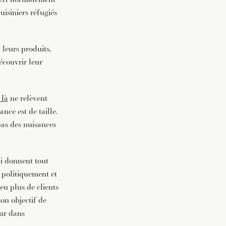
isiniers réfugiés
 leurs produits,
découvrir leur
là
ne relèvent
nce est de taille.
pas des nuisances
ui donnent tout
e politiquement et
eu plus de clients
son objectif de
ur dans