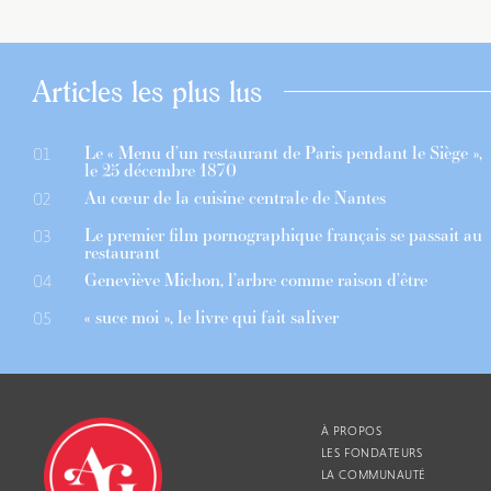
Articles les plus lus
Le « Menu d’un restaurant de Paris pendant le Siège »,
01
le 25 décembre 1870
Au cœur de la cuisine centrale de Nantes
02
Le premier film pornographique français se passait au
03
restaurant
Geneviève Michon, l’arbre comme raison d’être
04
« suce moi », le livre qui fait saliver
05
À PROPOS
LES FONDATEURS
LA COMMUNAUTÉ