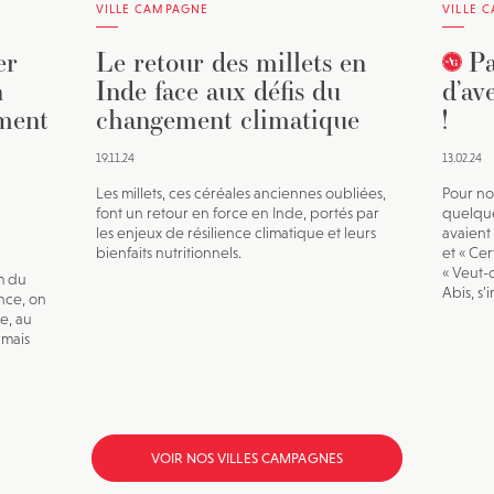
VILLE CAMPAGNE
VILLE 
er
Le retour des millets en
Pa
n
Inde face aux défis du
d’av
ument
changement climatique
!
19.11.24
13.02.24
Les millets, ces céréales anciennes oubliées,
Pour no
font un retour en force en Inde, portés par
quelque
les enjeux de résilience climatique et leurs
avaient
bienfaits nutritionnels.
et « Cer
« Veut-
m du
Abis, s’
nce, on
e, au
 mais
VOIR NOS VILLES CAMPAGNES