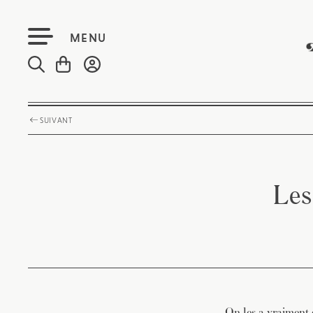
MENU
SUIVANT
Les
On les a vraiment 