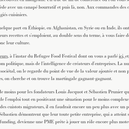
iède avec un canapé bourratif et puis là, non. Aux commandes des cu
giés cuisiniers.
uelque part en Éthiopie, en Afghanistan, en Syrie ou en Inde, ils ont
 leurs recettes et s’emploient, au double sens du terme, à vous faire 
onc leur culture.
teurs
, à l’instar du Refugee Food Festival dont on vous a parlé
ici,
et
 politique, mais de l’intelligence de créateurs d’entreprises. La nua
sociétal, on le regarde du point de vue de la valeur ajoutée et non 
s, on cherche et on trouve la martingale gagnant-gagnant.
 de moins pour les fondateurs Louis Jacquot et Sébastien Prunier q
r de l’emploi tout en positivant une situation pour le moins complex
des cuistots migrateurs, il en faudrait encore un peu plus avec un p
ébastien démontrent que leur toute petite entreprise, qui a atteint 
unding, devienne une PME prête à jouer un rôle encore plus mote