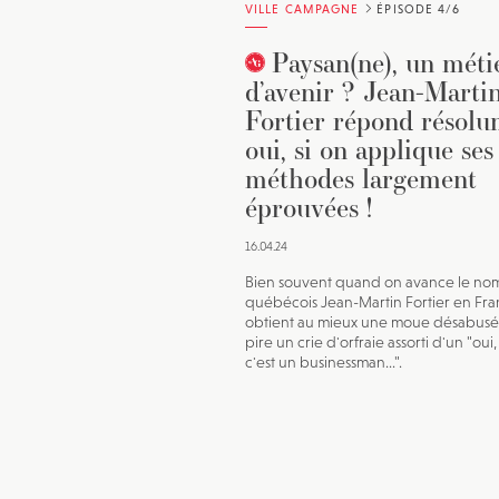
VILLE CAMPAGNE
ÉPISODE 4/6
Paysan(ne), un méti
d’avenir ? Jean-Marti
Fortier répond résol
oui, si on applique ses
méthodes largement
éprouvées !
16.04.24
Bien souvent quand on avance le no
québécois Jean-Martin Fortier en Fra
obtient au mieux une moue désabusé
pire un crie d'orfraie assorti d'un "oui,
c'est un businessman...".