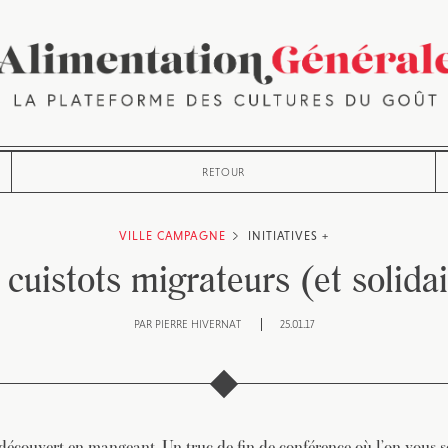
RETOUR
VILLE CAMPAGNE
INITIATIVES +
 cuistots migrateurs (et solidai
PAR
PIERRE HIVERNAT
25.01.17
découvert en mangeant. Un truc de fin de conférence où l’on vous 