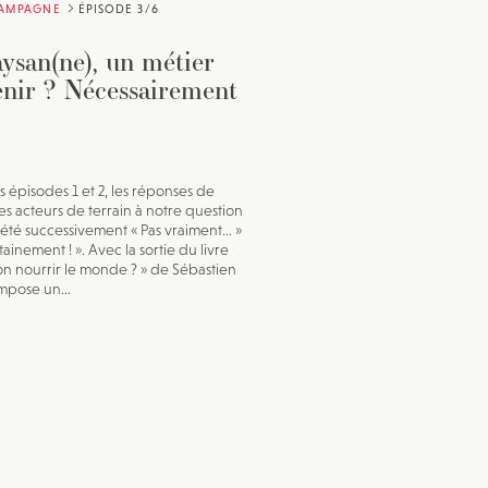
CAMPAGNE
ÉPISODE 3/6
ysan(ne), un métier
enir ? Nécessairement
s épisodes 1 et 2, les réponses de
s acteurs de terrain à notre question
 été successivement « Pas vraiment… »
tainement ! ». Avec la sortie du livre
on nourrir le monde ? » de Sébastien
impose un...