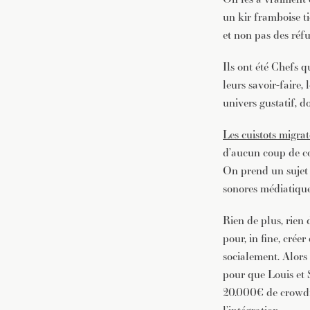
un kir framboise t
et non pas des réfu
Ils ont été Chefs q
leurs savoir-faire,
univers gustatif, d
Les cuistots migra
d’aucun coup de com
On prend un sujet 
sonores médiatique
Rien de plus, rien
pour, in fine, crée
socialement. Alors 
pour que Louis et S
20.000€ de crowdf