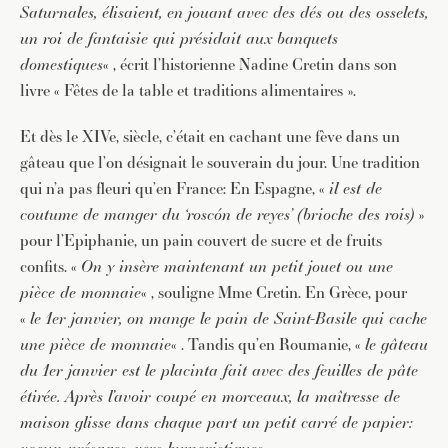
Saturnales, élisaient, en jouant avec des dés ou des osselets,
un roi de fantaisie qui présidait aux banquets
domestiques
« , écrit l’historienne Nadine Cretin dans son
livre « Fêtes de la table et traditions alimentaires ».
Et dès le XIVe, siècle, c’était en cachant une fève dans un
gâteau que l’on désignait le souverain du jour. Une tradition
qui n’a pas fleuri qu’en France: En Espagne, «
il est de
coutume de manger du ‘roscón de reyes’ (brioche des rois)
»
pour l’Epiphanie, un pain couvert de sucre et de fruits
confits. «
On y insère maintenant un petit jouet ou une
pièce de monnaie
« , souligne Mme Cretin. En Grèce, pour
«
le 1er janvier, on mange le pain de Saint-Basile qui cache
une pièce de monnaie
« . Tandis qu’en Roumanie, «
le gâteau
du 1er janvier est le placinta fait avec des feuilles de pâte
étirée. Après l’avoir coupé en morceaux, la maîtresse de
maison glisse dans chaque part un petit carré de papier: