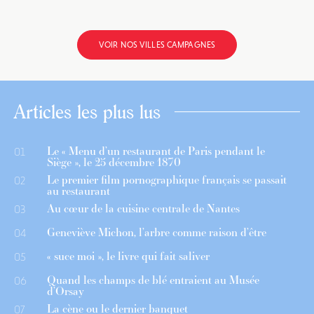
VOIR NOS VILLES CAMPAGNES
Articles les plus lus
Le « Menu d’un restaurant de Paris pendant le
01
Siège », le 25 décembre 1870
Le premier film pornographique français se passait
02
au restaurant
Au cœur de la cuisine centrale de Nantes
03
Geneviève Michon, l’arbre comme raison d’être
04
« suce moi », le livre qui fait saliver
05
Quand les champs de blé entraient au Musée
06
d’Orsay
La cène ou le dernier banquet
07