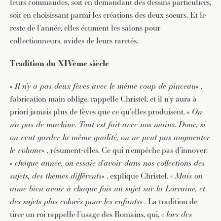
leurs commandes, soit en demandant des dessins particuliers,
soit en choisissant parmi les créations des deux soeurs. Et le
reste de l’année, elles écument les salons pour
collectionneurs, avides de leurs raretés.
Tradition du XIVème siècle
«
Il n’y a pas deux fèves avec le même coup de pinceau
« ,
fabrication main oblige, rappelle Christel, et il n’y aura à
priori jamais plus de fèves que ce qu’elles produisent. «
On
n’a pas de machine. Tout est fait avec nos mains. Donc, si
on veut garder la même qualité, on ne peut pas augmenter
le volume
« , résument-elles. Ce qui n’empêche pas d’innover:
«
chaque année, on essaie d’avoir dans nos collections des
sujets, des thèmes différents
« , explique Christel. «
Mais on
aime bien avoir à chaque fois un sujet sur la Lorraine, et
des sujets plus colorés pour les enfants
« . La tradition de
tirer un roi rappelle l’usage des Romains, qui, «
lors des