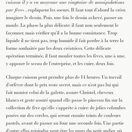
cuisson il y a en moyenne une vingtaine de manipulations
par fève
« , expliquent les soeurs. Il faut tout d’abord la créer,
imaginer le dessin. Puis, une fois le dessin achevé, passer au
moule. La phase la plus délicate: il faut non seulement le
façonner, mais vérifier qu’il a la bonne consistance. Trop
liquide il ne tient pas, trop humide il fait perdre à la terre la
forme souhaitée par les deux créatrices. Cette délicate
opération terminée, il faut mouler toutes les fèves, une à une,
y apposer le sceau de l’entreprise, et les cuire, deux fois.
Chaque cuisson peut prendre plus de 14 heures. Un travail
d’orfèvre dont le prix reste secret, mais ce n’est pas lui qui
JE M'INSCRIS À LA NEWSLETTER
fait monter celui de la galette, assure Christel, cheveux
Pour recevoir toutes les deux semaines notre lettre
blancs et geste assuré quand elle passe le pinceau fin sur la
d’info avec une sélection d’articles …
collection de fève qu’elle s’apprête à cuire: de jolies colombes
posées sur des cercles, qui seront ensuite teints de couleurs
pastels, avant de passer au four une seconde fois. Une partie
d’entre elles rejoindra peut-être les murs du petit atelier, où