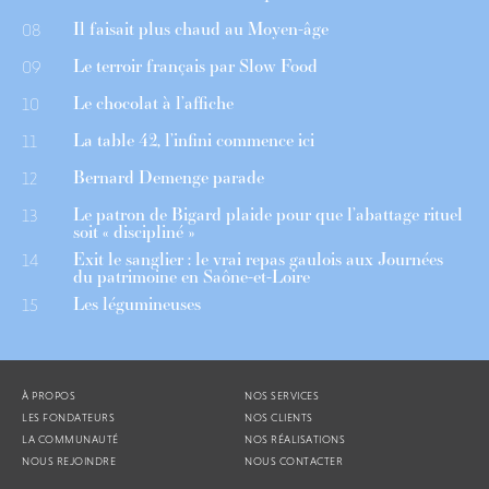
Il faisait plus chaud au Moyen-âge
08
Le terroir français par Slow Food
09
Le chocolat à l’affiche
10
La table 42, l’infini commence ici
11
Bernard Demenge parade
12
Le patron de Bigard plaide pour que l’abattage rituel
13
soit « discipliné »
Exit le sanglier : le vrai repas gaulois aux Journées
14
du patrimoine en Saône-et-Loire
Les légumineuses
15
À PROPOS
NOS SERVICES
LES FONDATEURS
NOS CLIENTS
LA COMMUNAUTÉ
NOS RÉALISATIONS
NOUS REJOINDRE
NOUS CONTACTER