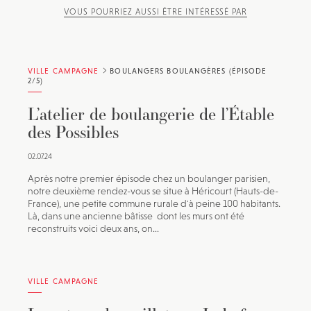
VOUS POURRIEZ AUSSI ÊTRE INTÉRESSÉ PAR
JE M'INSCRIS À LA NEWSLETTER
VILLE CAMPAGNE
BOULANGERS BOULANGÈRES (ÉPISODE
Pour recevoir toutes les deux semaines notre lettre
2/5)
d’info avec une sélection d’articles …
L’atelier de boulangerie de l’Étable
des Possibles
02.07.24
Après notre premier épisode chez un boulanger parisien,
notre deuxième rendez-vous se situe à Héricourt (Hauts-de-
France), une petite commune rurale d'à peine 100 habitants.
Là, dans une ancienne bâtisse dont les murs ont été
reconstruits voici deux ans, on...
VILLE CAMPAGNE