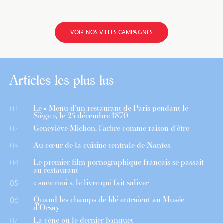
VOIR NOS VILLES CAMPAGNES
Articles les plus lus
Le « Menu d’un restaurant de Paris pendant le
01
Siège », le 25 décembre 1870
Geneviève Michon, l’arbre comme raison d’être
02
Au cœur de la cuisine centrale de Nantes
03
Le premier film pornographique français se passait
04
au restaurant
« suce moi », le livre qui fait saliver
05
Quand les champs de blé entraient au Musée
06
d’Orsay
La cène ou le dernier banquet
07