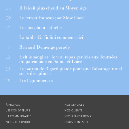
Il faisait plus chaud au Moyen-âge
08
Le terroir français par Slow Food
09
Le chocolat à l’affiche
10
La table 42, l’infini commence ici
11
Bernard Demenge parade
12
Exit le sanglier : le vrai repas gaulois aux Journées
13
du patrimoine en Saône-et-Loire
Le patron de Bigard plaide pour que l’abattage rituel
14
soit « discipliné »
Les légumineuses
15
À PROPOS
NOS SERVICES
LES FONDATEURS
NOS CLIENTS
LA COMMUNAUTÉ
NOS RÉALISATIONS
NOUS REJOINDRE
NOUS CONTACTER