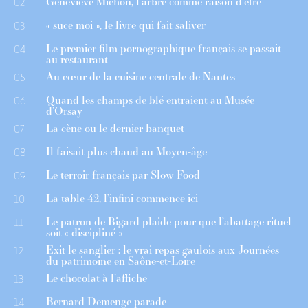
Geneviève Michon, l’arbre comme raison d’être
02
« suce moi », le livre qui fait saliver
03
Le premier film pornographique français se passait
04
au restaurant
Au cœur de la cuisine centrale de Nantes
05
Quand les champs de blé entraient au Musée
06
d’Orsay
La cène ou le dernier banquet
07
Il faisait plus chaud au Moyen-âge
08
Le terroir français par Slow Food
09
La table 42, l’infini commence ici
10
Le patron de Bigard plaide pour que l’abattage rituel
11
soit « discipliné »
Exit le sanglier : le vrai repas gaulois aux Journées
12
du patrimoine en Saône-et-Loire
Le chocolat à l’affiche
13
Bernard Demenge parade
14