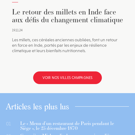
Le retour des millets en Inde face
aux défis du changement climatique
19.11.24
Les millets, ces céréales anciennes oubliées, font un retour
en force en Inde, portés par les enjeux de résilience
climatique et leurs bienfaits nutritionnels.
VOIR NOS VILLES CAMPAGNES
Articles les plus lus
Le « Menu d’un restaurant de Paris pendant le
01
Siège », le 25 décembre 1870