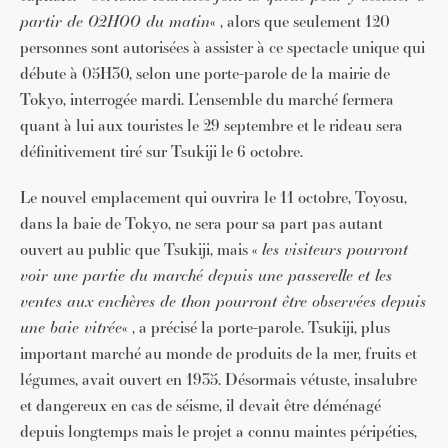
partir de 02H00 du matin
« , alors que seulement 120
personnes sont autorisées à assister à ce spectacle unique qui
débute à 05H30, selon une porte-parole de la mairie de
Tokyo, interrogée mardi. L’ensemble du marché fermera
quant à lui aux touristes le 29 septembre et le rideau sera
définitivement tiré sur Tsukiji le 6 octobre.
Le nouvel emplacement qui ouvrira le 11 octobre, Toyosu,
dans la baie de Tokyo, ne sera pour sa part pas autant
ouvert au public que Tsukiji, mais «
les visiteurs pourront
voir une partie du marché depuis une passerelle et les
ventes aux enchères de thon pourront être observées depuis
une baie vitrée
« , a précisé la porte-parole. Tsukiji, plus
important marché au monde de produits de la mer, fruits et
légumes, avait ouvert en 1935. Désormais vétuste, insalubre
et dangereux en cas de séisme, il devait être déménagé
depuis longtemps mais le projet a connu maintes péripéties,