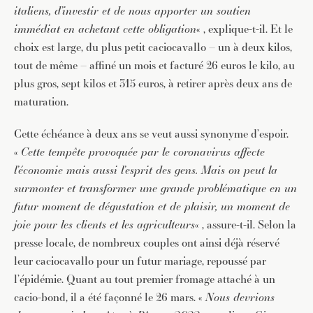
italiens, d’investir et de nous apporter un soutien
immédiat en achetant cette obligation
« , explique-t-il. Et le
choix est large, du plus petit caciocavallo – un à deux kilos,
tout de même – affiné un mois et facturé 26 euros le kilo, au
plus gros, sept kilos et 315 euros, à retirer après deux ans de
maturation.
Cette échéance à deux ans se veut aussi synonyme d’espoir.
«
Cette tempête provoquée par le coronavirus affecte
l’économie mais aussi l’esprit des gens. Mais on peut la
surmonter et transformer une grande problématique en un
futur moment de dégustation et de plaisir, un moment de
joie pour les clients et les agriculteurs
« , assure-t-il. Selon la
presse locale, de nombreux couples ont ainsi déjà réservé
leur caciocavallo pour un futur mariage, repoussé par
l’épidémie. Quant au tout premier fromage attaché à un
cacio-bond, il a été façonné le 26 mars. «
Nous devrions