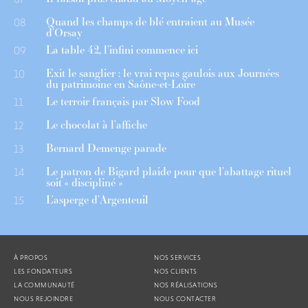
Quand les champs de blé entraient au Musée
08
d’Orsay
La table 42, l’infini commence ici
09
Exit le sanglier : le vrai repas gaulois aux Journées
10
du patrimoine en Saône-et-Loire
Le terroir français par Slow Food
11
Le chocolat à l’affiche
12
Bernard Demenge parade
13
Le patron de Bigard plaide pour que l’abattage rituel
14
soit « discipliné »
L’asperge d’Argenteuil
15
À PROPOS
NOS SERVICES
LES FONDATEURS
NOS CLIENTS
LA COMMUNAUTÉ
NOS RÉALISATIONS
NOUS REJOINDRE
NOUS CONTACTER