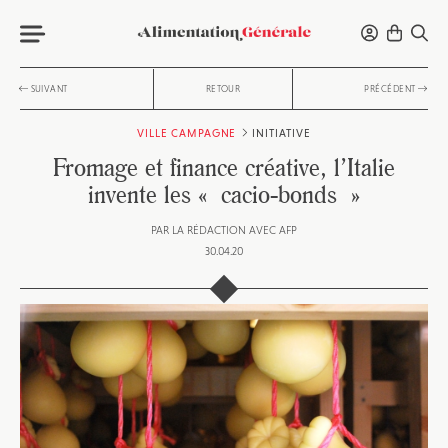
SUIVANT
RETOUR
PRÉCÉDENT
VILLE CAMPAGNE
INITIATIVE
Fromage et finance créative, l’Italie
invente les « cacio-bonds »
PAR
LA RÉDACTION AVEC AFP
30.04.20