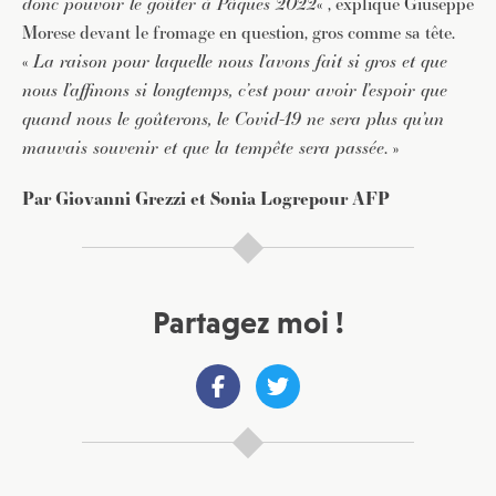
donc pouvoir le goûter à Pâques 2022
« , explique Giuseppe
Morese devant le fromage en question, gros comme sa tête.
«
La raison pour laquelle nous l’avons fait si gros et que
JE M'INSCRIS À LA NEWSLETTER
nous l’affinons si longtemps, c’est pour avoir l’espoir que
quand nous le goûterons, le Covid-19 ne sera plus qu’un
Pour recevoir toutes les deux semaines notre lettre
d’info avec une sélection d’articles …
mauvais souvenir et que la tempête sera passée
. »
Par Giovanni Grezzi et Sonia Logrepour AFP
Partagez moi !