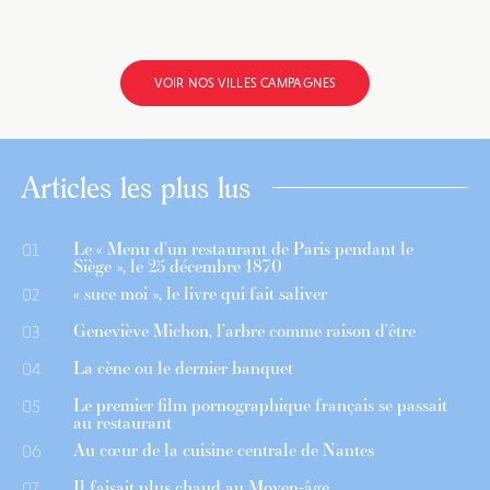
VOIR NOS VILLES CAMPAGNES
Articles les plus lus
Le « Menu d’un restaurant de Paris pendant le
01
Siège », le 25 décembre 1870
« suce moi », le livre qui fait saliver
02
Geneviève Michon, l’arbre comme raison d’être
03
La cène ou le dernier banquet
04
Le premier film pornographique français se passait
05
au restaurant
Au cœur de la cuisine centrale de Nantes
06
Il faisait plus chaud au Moyen-âge
07