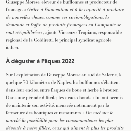
Giuseppe Morese, éleveur de bufflonnes et producteur de
fromage. «
Grâce à l’innovation et à la capacité à produire
de nouvelles choses, comme ces cacio-obligations, la
demande et l’offre de produits fromagers en Campanie se
sont rééquilibrées
« , ajoute Vincenzo Tropiano, responsable
régional de la Coldiretti, le principal syndicat agricole
italien.
À déguster à Pâques 2022
Sur l’exploitation de Giuseppe Morese au sud de Salerne, à
quelque 70 kilomètres de Naples, les bufflonnes s’ébattent
dans leur enclos, entre flaques de boue et herbe à brouter.
Dans une période difficile, les « cacio-bonds » lui ont permis
de maintenir son activité, menacée notamment par la
fermeture des boutiques et restaurants. «
On met sur le
marché la possibilité pour les consommateurs les plus
dévoués à notre filière, ceux qui aiment le plus les produits