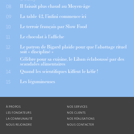
Il faisait plus chaud au Moyen-âge
08
La table 42, l’infini commence ici
09
Le terroir français par Slow Food
10
Le chocolat à l’affiche
11
Le patron de Bigard plaide pour que l’abattage rituel
12
soit « discipliné »
Célèbre pour sa cuisine, le Liban éclaboussé par des
13
scandales alimentaires
Quand les scientifiques kiffent le kéfir !
14
Les légumineuses
15
À PROPOS
NOS SERVICES
LES FONDATEURS
NOS CLIENTS
LA COMMUNAUTÉ
NOS RÉALISATIONS
NOUS REJOINDRE
NOUS CONTACTER