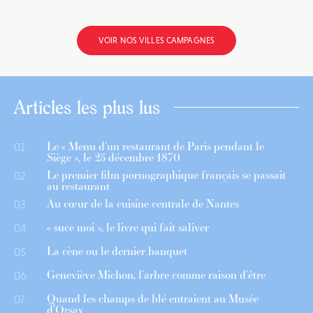
VOIR NOS VILLES CAMPAGNES
Articles les plus lus
Le « Menu d’un restaurant de Paris pendant le
01
Siège », le 25 décembre 1870
Le premier film pornographique français se passait
02
au restaurant
Au cœur de la cuisine centrale de Nantes
03
« suce moi », le livre qui fait saliver
04
La cène ou le dernier banquet
05
Geneviève Michon, l’arbre comme raison d’être
06
Quand les champs de blé entraient au Musée
07
d’Orsay