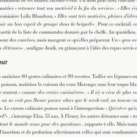
rminaient de les utiliser, raconte-t-elle. Un mois plus tard, chacune l
matrice «
retrouve tout son matériel à la fin du service
« . «
Elles s’
a cuisinière Leïla Blondeau. «
Elles sont très motivées, pleines d’idées
 avoir un bon esprit de groupe dans la brigade
« . Pour ce cocktail, c
 partir de la liste de commandes donnée par la cheffe. Au quotidien, 
 pour des convives, mais mangent ce qu’elles préparent. Un «
gros a
s détenues
« , souligne Janik, en grimaçant à l’idée des repas servis e
eur
 à maîtriser 80 gestes culinaires et 90 recettes. Tailler ses légumes e
n poisson, maîtriser la cuisson du veau Marengo: sous leur toque bla
se sentent «
comme des vraies cuisinières
« . «
Il n’y a rien de plus v
«
on ne voit pas l’heure passer alors que le week-end, on tourne e
e. Le cursus culinaire pousse aussi à l’introspection: «
Qu’est-ce qu’o
el?
« , s’interroge Elza, 33 ans. À Fleury, les autres détenues sont «
to
 tout le monde nous pose des questions
« , rapporte-t-elle. Mais tout
s d’insertion et de probation sélectionnent celles qui sont condamnées