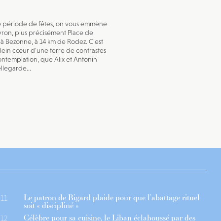
e période de fêtes, on vous emmène
ron, plus précisément Place de
, à Bezonne, à 14 km de Rodez. C'est
 plein cœur d'une terre de contrastes
ontemplation, que Alix et Antonin
llegarde...
Le patron de Bigard plaide pour que l’abattage rituel
11
soit « discipliné »
Célèbre pour sa cuisine, le Liban éclaboussé par des
12