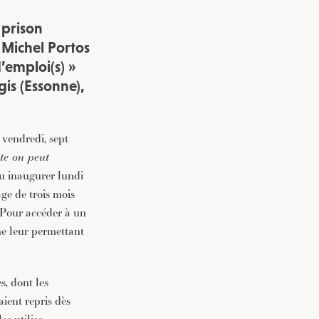
a prison
Michel Portos
’emploi(s) »
is (Essonne),
 vendredi, sept
ite on peut
nu inaugurer lundi
age de trois mois
. Pour accéder à un
ne leur permettant
s, dont les
aient repris dès