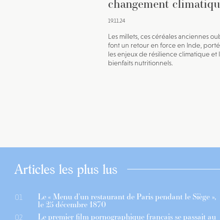
changement climatiqu
19.11.24
Les millets, ces céréales anciennes oub
font un retour en force en Inde, porté
les enjeux de résilience climatique et 
bienfaits nutritionnels.
Articles les plus lus
Le « Menu d’un restaurant de Paris pendant le Siège »,
01
le 25 décembre 1870
Le premier film pornographique français se passait au
02