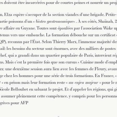
es doivent être incarcérées pour de courtes peines et nourrir un proj
on, Elza espère s’occuper de la section viandes d’une brigade. Petite-
partie poissons d’un «
bistro gastronomique
« . À ses côtés, Shaïnah,
e affaire en Guyane. Toutes sont épaulées par l’association Wake u
enus vers une embauche. La formation débouche sur un certificat d
QP), reconnu par l’État. Selon Thierry Marx, l’immense majorité de
il: les besoins du secteur sont énormes, avec des milliers de postes 
hef, qui a grandi dans un quartier populaire de Paris, intervient r
s. Mais c’est la première fois que son cursus « Cuisine mode d’emplo
aux: une deuxième session aura lieu avec les femmes de Fleury, avant
 chez les hommes pour une série de trois formations. En France, 
t
» en prison mais leur formation reste «
un enjeu majeur
» pour le 
Nicole Belloubet en saluant le projet. Et d’appeler les régions, qui 
 « assumer pleinement cette compétence, y compris pour les personne
grives pour AFP