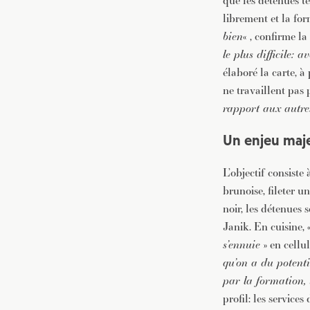
que les détenues te
librement et la for
bien
« , confirme l
le plus difficile:
élaboré la carte, à
ne travaillent pas
rapport aux autre
Un enjeu maj
L’objectif consiste
brunoise, fileter u
noir, les détenues 
Janik. En cuisine, 
s’ennuie
» en cellul
qu’on a du potenti
par la formation,
profil: les service