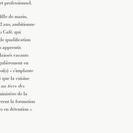
et professionnel.
fille de marin,
 22 ans, ambitionne
p Café, qui
e qualification
s apprentis
laissés vacants
égulièrement en
i(s) » s’implante
 que la cuisine
«
un tiers des
ministère de la
gèrent la formation
s en détention ».