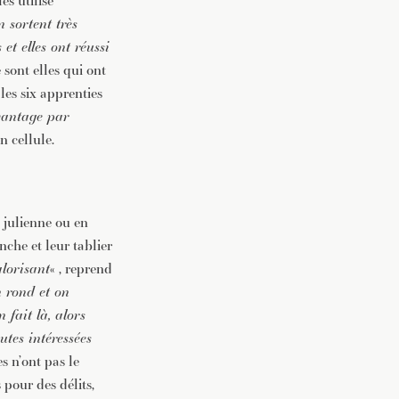
es utilise
en sortent très
 et elles ont réussi
e sont elles qui ont
les six apprenties
vantage par
n cellule.
n julienne ou en
nche et leur tablier
alorisant
« , reprend
n rond et on
n fait là, alors
utes intéressées
es n’ont pas le
 pour des délits,