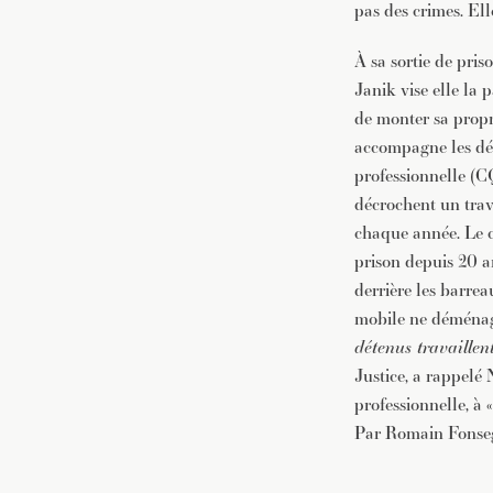
pas des crimes. Ell
À sa sortie de pris
Janik vise elle la 
de monter sa propr
accompagne les dét
professionnelle (C
décrochent un trava
chaque année. Le c
prison depuis 20 an
derrière les barre
mobile ne déménage
détenus travaillen
Justice, a rappelé 
professionnelle, à
Par Romain Fonse