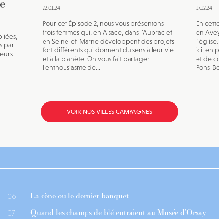
e
22.01.24
17.12.24
Pour cet Épisode 2, nous vous présentons
En cett
trois femmes qui, en Alsace, dans l'Aubrac et
en Avey
liées,
en Seine-et-Marne développent des projets
l'église
s par
fort différents qui donnent du sens à leur vie
ici, en
leurs
et à la planète. On vous fait partager
et de c
l'enthousiasme de...
Pons-Be
VOIR NOS VILLES CAMPAGNES
La cène ou le dernier banquet
06
Quand les champs de blé entraient au Musée d’Orsay
07