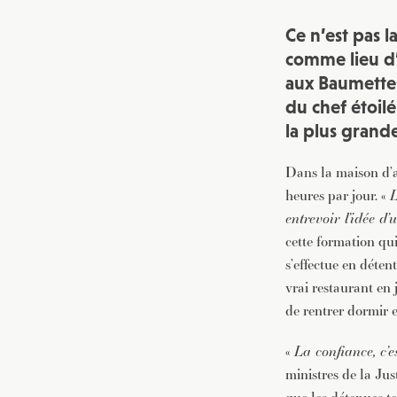
Ce n’est pas l
comme lieu d
aux Baumettes
du chef étoil
la plus grand
Dans la maison d’a
heures par jour. «
L
entrevoir l’idée d’
cette formation qui
s’effectue en déten
vrai restaurant en
de rentrer dormir e
«
La confiance, c’
ministres de la Jus