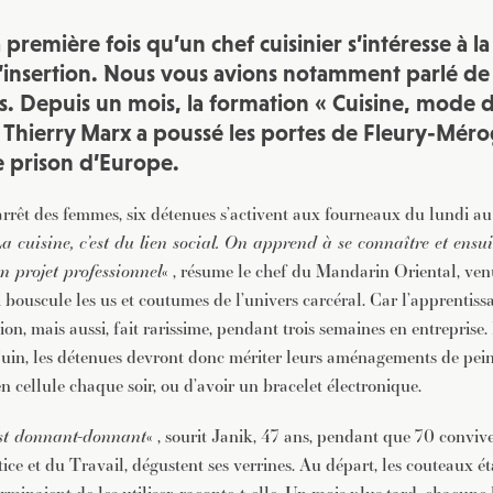
a première fois qu’un chef cuisinier s’intéresse à l
’insertion. Nous vous avions notamment
parlé
de 
. Depuis un mois, la formation « Cuisine, mode d
é Thierry Marx a poussé les portes de
Fleury-Mérog
e prison d’Europe.
rrêt des femmes, six détenues s’activent aux fourneaux du lundi au
a cuisine, c’est du lien social. On apprend à se connaître et ensu
un projet professionnel
« , résume le chef du Mandarin Oriental, ve
 bouscule les us et coutumes de l’univers carcéral. Car l’apprentiss
tion, mais aussi, fait rarissime, pendant trois semaines en entreprise
 juin, les détenues devront donc mériter leurs aménagements de pei
n cellule chaque soir, ou d’avoir un bracelet électronique.
est donnant-donnant
« , sourit Janik, 47 ans, pendant que 70 convive
tice et du Travail, dégustent ses verrines. Au départ, les couteaux ét