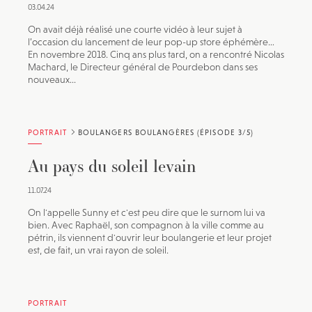
03.04.24
On avait déjà réalisé une courte vidéo à leur sujet à
l’occasion du lancement de leur pop-up store éphémère…
En novembre 2018. Cinq ans plus tard, on a rencontré Nicolas
Machard, le Directeur général de Pourdebon dans ses
nouveaux...
PORTRAIT
BOULANGERS BOULANGÈRES (ÉPISODE 3/5)
Au pays du soleil levain
11.07.24
On l'appelle Sunny et c'est peu dire que le surnom lui va
bien. Avec Raphaël, son compagnon à la ville comme au
pétrin, ils viennent d'ouvrir leur boulangerie et leur projet
est, de fait, un vrai rayon de soleil.
PORTRAIT