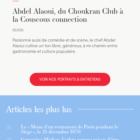
Abdel Alaoui, du Choukran Club à
la Couscous connection
05.07.26
Passionné aussi de comédie et de scène, le chef Abdel
Alaoui cultive un ton libre, généreux, à mi-chemin entre
gastronomie et culture populaire.
VOIR NOS PORTRAITS & ENTRETIENS
Articles les plus lus
Le « Menu d’un restaurant de Paris pendant le
01
Siège », le 25 décembre 1870
Geneviève Michon, l’arbre comme raison d’être
02