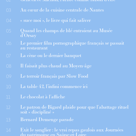
Au cœur de la cuisine centrale de Nantes
03
« suce moi », le livre qui fait saliver
04
Quand les champs de blé entraient au Musée
05
d’Orsay
Le premier film pornographique français se passait
06
au restaurant
La cène ou le dernier banquet
07
Il faisait plus chaud au Moyen-âge
08
Le terroir français par Slow Food
09
La table 42, l’infini commence ici
10
Le chocolat à l’affiche
11
Le patron de Bigard plaide pour que l’abattage rituel
12
soit « discipliné »
Bernard Demenge parade
13
Exit le sanglier : le vrai repas gaulois aux Journées
14
du patrimoine en Saône-et-Loire