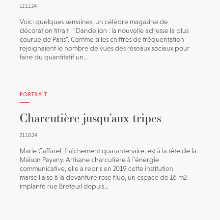
12.11.24
Voici quelques semaines, un célèbre magazine de
décoration titrait : "Dandelion : la nouvelle adresse la plus
courue de Paris". Comme si les chiffres de fréquentation
rejoignaient le nombre de vues des réseaux sociaux pour
faire du quantitatif un...
PORTRAIT
Charcutière jusqu’aux tripes
21.10.24
Marie Caffarel, fraîchement quarantenaire, est à la tête de la
Maison Payany. Artisane charcutière à l’énergie
communicative, elle a repris en 2019 cette institution
marseillaise à la devanture rose fluo, un espace de 16 m2
implanté rue Breteuil depuis...