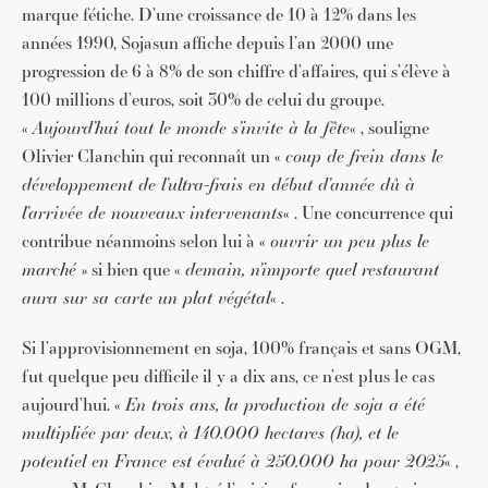
marque fétiche. D’une croissance de 10 à 12% dans les
années 1990, Sojasun affiche depuis l’an 2000 une
progression de 6 à 8% de son chiffre d’affaires, qui s’élève à
100 millions d’euros, soit 30% de celui du groupe.
«
Aujourd’hui tout le monde s’invite à la fête
« , souligne
Olivier Clanchin qui reconnaît un «
coup de frein dans le
développement de l’ultra-frais en début d’année dû à
l’arrivée de nouveaux intervenants
« . Une concurrence qui
contribue néanmoins selon lui à «
ouvrir un peu plus le
marché
» si bien que «
demain, n’importe quel restaurant
aura sur sa carte un plat végétal
« .
Si l’approvisionnement en soja, 100% français et sans OGM,
fut quelque peu difficile il y a dix ans, ce n’est plus le cas
aujourd’hui. «
En trois ans, la production de soja a été
multipliée par deux, à 140.000 hectares (ha), et le
potentiel en France est évalué à 250.000 ha pour 2025
« ,