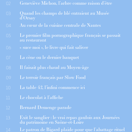
Geneviève Michon, l’arbre comme raison d’être
02
Quand les champs de blé entraient au Musée
03
d’Orsay
Au cœur de la cuisine centrale de Nantes
04
Le premier film pornographique français se passait
05
au restaurant
« suce moi », le livre qui fait saliver
06
La cène ou le dernier banquet
07
Il faisait plus chaud au Moyen-âge
08
Le terroir français par Slow Food
09
La table 42, l’infini commence ici
10
Le chocolat à l’affiche
11
Bernard Demenge parade
12
Exit le sanglier : le vrai repas gaulois aux Journées
13
du patrimoine en Saône-et-Loire
Le patron de Bigard plaide pour que l’abattage rituel
14