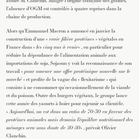
assure M. Clanchin. Malgré l’origine française des graines,
l’absence d’OGM est contrôlée à quatre reprises dans la
chaîne de production.
Alors qu’Emmanuel Macron a annoncé en janvier la
construction d’une «
vraie filière protéines
» végétales en
France dans «
les cinq ans à venir
« , en particulier pour
JE M'INSCRIS À LA NEWSLETTER
réduire la dépendance de l’alimentation animale aux
importations de soja, Sojasun y voit la reconnaissance de son
Pour recevoir toutes les deux semaines notre lettre
travail «
pour amener une offre protéinique nouvelle sur le
d’info avec une sélection d’articles …
marché
» et profite de la vague du « flexitarisme » qui
consiste à ne consommer qu’occasionnellement de la viande
et du poisson. Outre des burgers végétaux, le groupe lance
cette année des yaourts à boire pour rajeunir sa clientèle.
«
Aujourd’hui, on est dans un ratio de 70-30 en faveur des
protéines animales mais demain l’équilibre nutritionnel des
ménages sera sans doute de 50-50
« , prévoit Olivier
Clanchin.