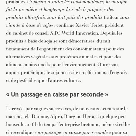
protéines. «
Sojasun a initié les consommateurs, la marque
fut la première et longtemps la seule à proposer des
produits ultra-frais sans lait puis des produits
traiteur
sans
viande à base de soja
« , confirme Xavier Terlet, président
du cabinet de conseil XTC World Innovation. Depuis, les
produits à base de soja se sont démocratisés, du fait
notamment de l’engouement des consommateurs pour des
alternatives végétales aux protéines animales et pour des
aliments moins nocifs pour l’environnement. Outre son
apport protéinique, le soja nécessite en effet moins d’engrais
et de pesticides que d’autres cultures.
« Un passage en caisse par seconde »
L’arrivée, par vagues successives, de nouveaux acteurs sur le
marché, tels Danone, Alpro, Bjorg ou Herta, a quelque peu
bousculé au fil du temps l’entreprise bretonne, même si celle-
ci revendique «
un passage en caisse par seconde
» pour sa