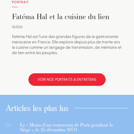
PORTRAIT
Fatéma Hal et la cuisine du lien
05.07.26
Fatéma Hal est l’une des grandes figures de la gastronomie
marocaine en France. Elle explore depuis plus de trente ans
la cuisine comme un langage de transmission, de mémoire et
de lien entre les peuples.
VOIR NOS PORTRAITS & ENTRETIENS
Articles les plus lus
Le « Menu d’un restaurant de Paris pendant le
01
Siège », le 25 décembre 1870