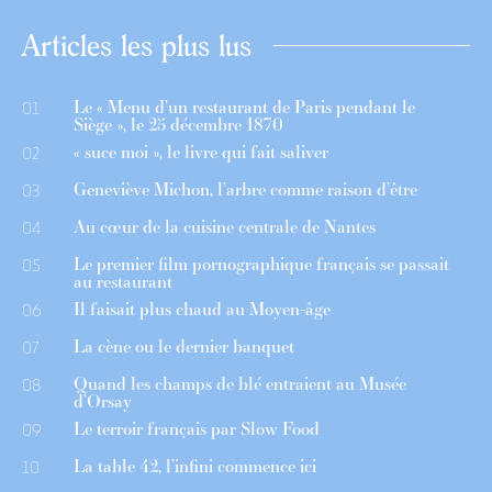
Articles les plus lus
Le « Menu d’un restaurant de Paris pendant le
01
Siège », le 25 décembre 1870
« suce moi », le livre qui fait saliver
02
Geneviève Michon, l’arbre comme raison d’être
03
Au cœur de la cuisine centrale de Nantes
04
Le premier film pornographique français se passait
05
au restaurant
Il faisait plus chaud au Moyen-âge
06
La cène ou le dernier banquet
07
Quand les champs de blé entraient au Musée
08
d’Orsay
Le terroir français par Slow Food
09
La table 42, l’infini commence ici
10