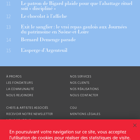
Le patron de Bigard plaide pour que l’abattage rituel
11
soit « discipliné »
Le chocolat à l’affiche
12
Exit le sanglier : le vrai repas gaulois aux Journées
13
du patrimoine en Saône-et-Loire
Bernard Demenge parade
14
L’asperge d’Argenteuil
15
À PROPOS
NOS SERVICES
LES FONDATEURS
NOS CLIENTS
LA COMMUNAUTÉ
NOS RÉALISATIONS
NOUS REJOINDRE
NOUS CONTACTER
CHEFS & ARTISTES ASSOCIÉS
CGU
RECEVOIR NOTRE NEWSLETTER
MENTIONS LÉGALES
NOUS SOUTENIR
AGENDA
En poursuivant votre navigation sur ce site, vous acceptez
l’utilisation de cookies pour réaliser des statistiques de visite.