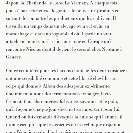
Japon, la Thaïlande, le Laos, Le Vietnam. A chaque fois
poussé par cette envie de goûter de nouveaux produits et
surtout de connaître les producteurs qui les cultivent. Il
travaille un temps dans un élevage ovin et bovin, en
maraichage et dans un vignoble d’où il garde un vrai
attachement au vin. C’est à son retour en Europe qu’il
rencontre Nicolas dont il devient le second chez Neptune à
Genève.
Outre cet intérêt pour les flacons d’auteur, les deux cuisiniers
ont une sensibilité commune et cette liberté chevillée au
corps qui donne à Alban des ailes pour expérimenter
notamment autour des fermentations : vinaigre, lacto-
fermentation, charcuteries, fishsauce, soysauce et le pain,
qu’il façonne chaque jour devenu très important pour lui.
Quand on lui demande d’évoquer la cuisine qui l’anime, il
n’aime rien plus que les assiettes où la technique disparait
pour l’émotion palpable, la cuisine passionnée en somme, et