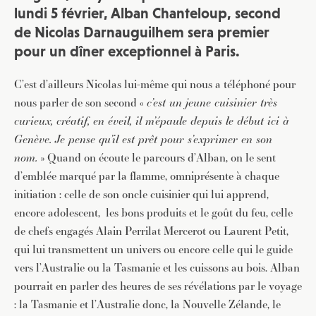
lundi 5 février, Alban Chanteloup, second
de Nicolas Darnauguilhem sera premier
pour un dîner exceptionnel à Paris.
C’est d’ailleurs Nicolas lui-même qui nous a téléphoné pour
nous parler de son second «
c’est un jeune cuisinier très
curieux, créatif, en éveil, il m’épaule depuis le début ici à
Genève. Je pense qu’il est prêt pour s’exprimer en son
nom.
» Quand on écoute le parcours d’Alban, on le sent
d’emblée marqué par la flamme, omniprésente à chaque
initiation : celle de son oncle cuisinier qui lui apprend,
encore adolescent, les bons produits et le goût du feu, celle
de chefs engagés Alain Perrilat Mercerot ou Laurent Petit,
qui lui transmettent un univers ou encore celle qui le guide
vers l’Australie ou la Tasmanie et les cuissons au bois. Alban
pourrait en parler des heures de ses révélations par le voyage
: la Tasmanie et l’Australie donc, la Nouvelle Zélande, le