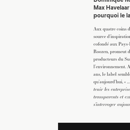
Max Havelaar 
pourquoi le l
Aux quatre coins d
source d’inspirati
cofondé aux Pays-B
Roozen, promeut de
producteurs du Sud
l’environnement. A
ans, le label sembl
qu’aujourd’hui, «
…
tenir les entrepris
transparents et ex
s’interroger aujou