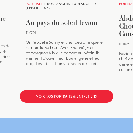
PORTRAIT
BOULANGERS BOULANGÈRES
PORTRA
(ÉPISODE 3/5)
ne
Abde
Au pays du soleil levain
Chou
Cous
11.07.24
On l'appelle Sunny et c'est peu dire que le
05.07.26
res de
surnom lui va bien. Avec Raphaël, son
Elle
compagnon à la ville comme au pétrin, ils
Passion
uisine
viennent d'ouvrir leur boulangerie et leur
chef Ab
de
projet est, de fait, un vrai rayon de soleil.
généreu
culture
VOIR NOS PORTRAITS & ENTRETIENS