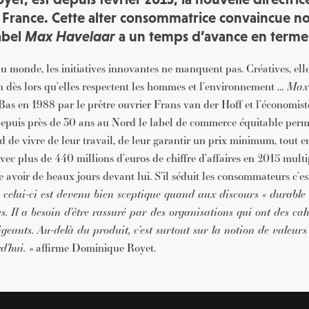
France. Cette alter consommatrice convaincue n
abel
Max Havelaar
a un temps d’avance en terme
u monde, les initiatives innovantes ne manquent pas. Créatives, elle
on dès lors qu’elles respectent les hommes et l’environnement …
Max
as en 1988 par le prêtre ouvrier Frans van der Hoff et l’économist
puis près de 30 ans au Nord le label de commerce équitable perme
 de vivre de leur travail, de leur garantir un prix minimum, tout e
vec plus de 440 millions d’euros de chiffre d’affaires en 2015 multi
e avoir de beaux jours devant lui. S’il séduit les consommateurs c’es
 celui-ci est devenu bien sceptique quand aux discours « durable
es. Il a besoin d’être rassuré par des organisations qui ont des ca
igeants. Au-delà du produit, c’est surtout sur la notion de valeurs 
rd’hui.
» affirme Dominique Royet.