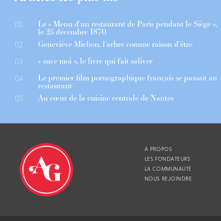
Le « Menu d’un restaurant de Paris pendant le Siège »,
01
le 25 décembre 1870
Geneviève Michon, l’arbre comme raison d’être
02
« suce moi », le livre qui fait saliver
03
Le premier film pornographique français se passait au
04
restaurant
Au cœur de la cuisine centrale de Nantes
05
À PROPOS
LES FONDATEURS
LA COMMUNAUTÉ
NOUS REJOINDRE