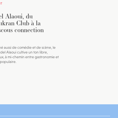
IT
l Alaoui, du
kran Club à la
cous connection
né aussi de comédie et de scène, le
del Alaoui cultive un ton libre,
x, à mi-chemin entre gastronomie et
 populaire.