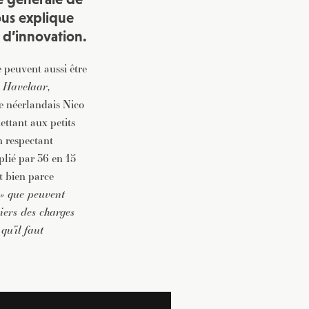
ous explique
 d’innovation.
 peuvent aussi être
 Havelaar
,
e néerlandais Nico
ttant aux petits
n respectant
plié par 36 en 15
t bien parce
 » que peuvent
hiers des charges
qu’il faut