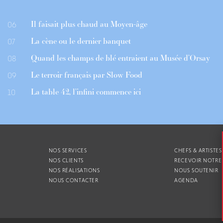
Il faisait plus chaud au Moyen-âge
06
La cène ou le dernier banquet
07
Quand les champs de blé entraient au Musée d’Orsay
08
Le terroir français par Slow Food
09
La table 42, l’infini commence ici
10
NOS SERVICES
CHEFS & ARTISTES
NOS CLIENTS
RECEVOIR NOTRE
NOS RÉALISATIONS
NOUS SOUTENIR
NOUS CONTACTER
AGENDA