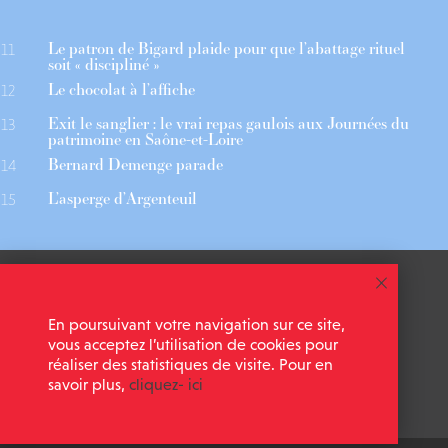
Le patron de Bigard plaide pour que l’abattage rituel
11
soit « discipliné »
Le chocolat à l’affiche
12
Exit le sanglier : le vrai repas gaulois aux Journées du
13
patrimoine en Saône-et-Loire
Bernard Demenge parade
14
L’asperge d’Argenteuil
15
 ASSOCIÉS
CGU
En poursuivant votre navigation sur ce site,
 NEWSLETTER
MENTIONS LÉGALES
vous acceptez l’utilisation de cookies pour
réaliser des statistiques de visite. Pour en
savoir plus,
cliquez- ici