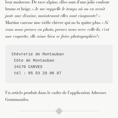
leur maitresse. De race alpine, elles sont d’une jolie couleur
brune et beige. «
Je me rappelle le temps où on en avait
juste une dizaine, maintenant elles sont cinquante!
»
Martine caresse une vielle chèvre qui ne la quitte plus. «
Si
vous nous prenez en photo, prenez nous avec celle-là, c’est
une coquette, elle aime bien se faire photographier!
»
JE M'INSCRIS À LA NEWSLETTER
Pour recevoir toutes les deux semaines notre lettre
Chèvrerie de Montauban
d’info avec une sélection d’articles …
 Côte de Montauban

 24170 CARVES

 tél : 05 53 29 06 87
Un article produit dans le cadre de l’application Adresses
Gourmandes.