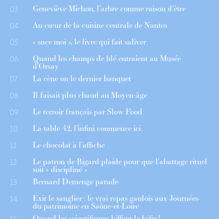
Geneviève Michon, l’arbre comme raison d’être
03
Au cœur de la cuisine centrale de Nantes
04
« suce moi », le livre qui fait saliver
05
Quand les champs de blé entraient au Musée
06
d’Orsay
La cène ou le dernier banquet
07
Il faisait plus chaud au Moyen-âge
08
Le terroir français par Slow Food
09
La table 42, l’infini commence ici
10
Le chocolat à l’affiche
11
Le patron de Bigard plaide pour que l’abattage rituel
12
soit « discipliné »
Bernard Demenge parade
13
Exit le sanglier : le vrai repas gaulois aux Journées
14
du patrimoine en Saône-et-Loire
Quand les scientifiques kiffent le kéfir !
15