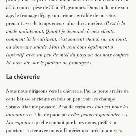
50-55 mm et pèse de 30 à 40 grammes. Dans la fleur de son
âge, le fromage dégage un arôme agréable de noisette,
prenant avec le temps encore plus du caractère. «
Il est à la
mode maintenant. Quand je demande à mes clients,
comment ils le cuisinent, c’est souvent chaud, sur un toast,
ou dans une salade. Mais ils sont bons également à
l’apéritif, avec un peu de miel du pays ou des noix confites.
Et, bien sûr, sur le plateau de fromages!
»
La chèvrerie
Nous nous dirigeons vers la chèvrerie. Par la porte arrière de
cette bâtisse ancienne en bois on peut voir les champs
voisins. Martine possède 22 ha de céréales «
tout est pour les
animaux
» et 2 ha de patio où «
elles peuvent gambader
». «
Les copines
» qu’elle connait par leurs noms, préfèrent
pourtant rester avec nous à l’intérieur, se précipitant vers