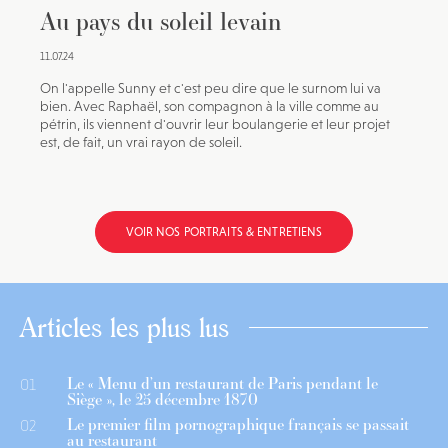
Au pays du soleil levain
11.07.24
On l'appelle Sunny et c'est peu dire que le surnom lui va
bien. Avec Raphaël, son compagnon à la ville comme au
pétrin, ils viennent d'ouvrir leur boulangerie et leur projet
est, de fait, un vrai rayon de soleil.
VOIR NOS PORTRAITS & ENTRETIENS
Articles les plus lus
Le « Menu d’un restaurant de Paris pendant le
01
Siège », le 25 décembre 1870
Le premier film pornographique français se passait
02
au restaurant