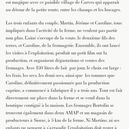
est magique avec ce paisible village de Carves qui apparait
au détour de la petite route, entre les champs et les bocages.
Les trois enfants du couple, Martin, Jérôme et Caroline, tous
impliqués dans l’activité de la ferme, ne veulent pas partir
non plus. L’aîné s’occupe de la vente, le deuxième fils des
terres, et Caroline, de la fromagerie. Ensemble, ils ont lancé
les visites à l’exploitation, produit un petit film sur la
production, et organisent dégustations et ventes des
fromages. Avec 150 litres de lait par jour, le choix est large :
les frais, les secs, les demi-secs, ainsi que les tommes que
Caroline, définitivement passionnée par la production
caprine, a commencé à fabriquer il y a trois ans. Tout est fait
directement sur place dans la ferme et se vend dans la
boutique contiguë à la maison. Les fromages Bortolin se
trouvent également dans deux AMAP et un magasin de
producteurs à Siorac, à 5 km de la ferme. Ni Martine, ni ses
enfants ne pensent à s’agrandir, l’exploitation doit rester à