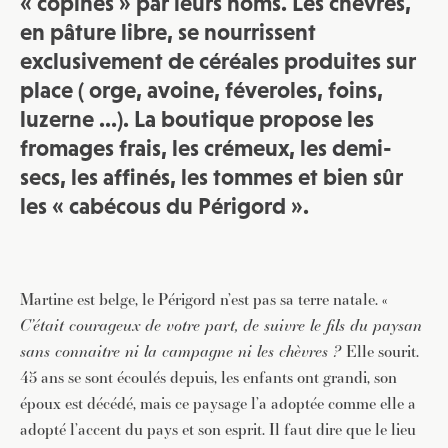
« copines » par leurs noms. Les chèvres,
en pâture libre, se nourrissent
exclusivement de céréales produites sur
place ( orge, avoine, féveroles, foins,
luzerne …). La boutique propose les
fromages frais, les crémeux, les demi-
secs, les affinés, les tommes et bien sûr
les « cabécous du Périgord ».
Martine est belge, le Périgord n’est pas sa terre natale. «
C’était courageux de votre part, de suivre le fils du paysan
sans connaitre ni la campagne ni les chèvres ?
Elle sourit.
45 ans se sont écoulés depuis, les enfants ont grandi, son
époux est décédé, mais ce paysage l’a adoptée comme elle a
adopté l’accent du pays et son esprit. Il faut dire que le lieu